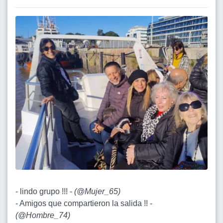
- lindo grupo !!! -
(
@Mujer_65
)
- Amigos que compartieron la salida !! -
(
@Hombre_74
)