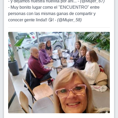
- y dejamos nuestra huellita por ahi... -
(
@Mujer_67
)
- Muy bonito lugar como el "ENCUENTRO" entre
personas con las mismas ganas de compartir y
conocer gente linda!! 😘! -
(
@Mujer_58
)