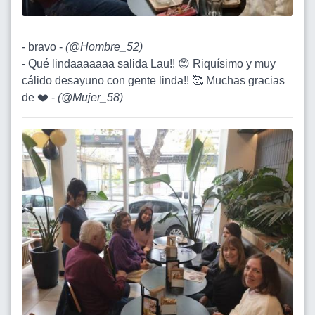
- bravo -
(
@Hombre_52
)
- Qué lindaaaaaaa salida Lau!! 😊 Riquísimo y muy
cálido desayuno con gente linda!! 🥰 Muchas gracias
de ❤️ -
(
@Mujer_58
)