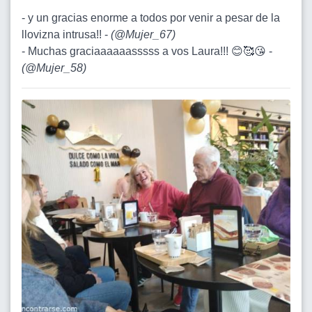
- y un gracias enorme a todos por venir a pesar de la
llovizna intrusa!! -
(
@Mujer_67
)
- Muchas graciaaaaaasssss a vos Laura!!! 😊🥰😘 -
(
@Mujer_58
)