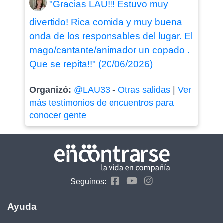
"Gracias LAU!!! Estuvo muy
divertido! Rica comida y muy buena
onda de los responsables del lugar. El
mago/cantante/animador un copado .
Que se repita!!" (20/06/2026)
Organizó:
@LAU33
-
Otras salidas
|
Ver
más testimonios de encuentros para
conocer gente
Seguinos:
Ayuda