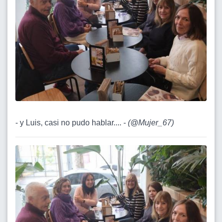
- y Luis, casi no pudo hablar.... -
(
@Mujer_67
)