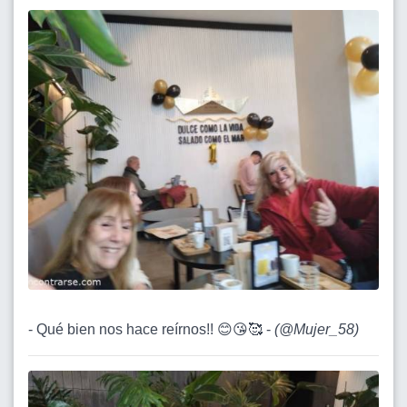
- Qué bien nos hace reírnos!! 😊😘🥰 -
(
@Mujer_58
)