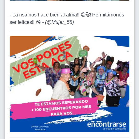
- La risa nos hace bien al alma!! 😊🥰 Permitámonos
ser felices!! 😘 -
(
@Mujer_58
)