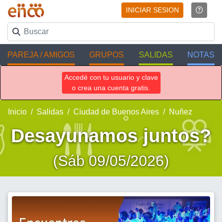
INICIAR SESION
PAREJA / AMIGOS
GRUPOS
SALIDAS
NOTAS
Accedé con tu usuario y clave
o crea una cuenta gratis.
Inicio
Salidas
Ciudad de Buenos Aires
Nuñez
Desayunamos juntos?
(Sáb 09/05/2026)