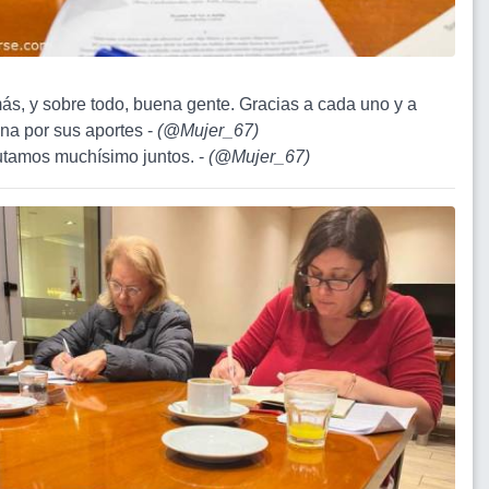
ás, y sobre todo, buena gente. Gracias a cada uno y a
na por sus aportes -
(
@Mujer_67
)
rutamos muchísimo juntos. -
(
@Mujer_67
)