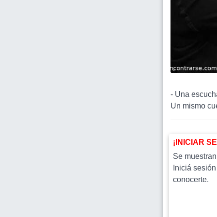
- Una escucha
Un mismo cue
¡INICIAR S
Se muestran l
Iniciá sesión
conocerte.