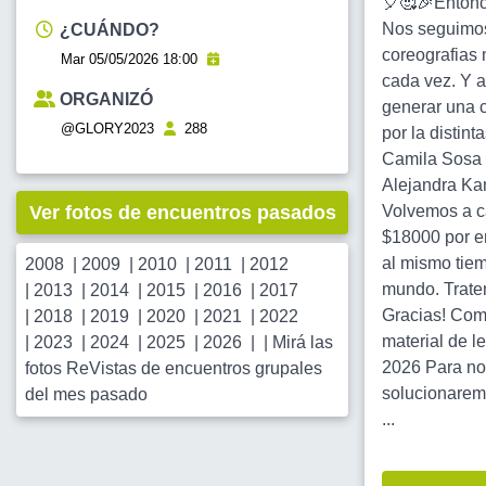
🎈🥰🎉Entonce
Nos seguimos 
¿CUÁNDO?
coreografias 
Mar 05/05/2026 18:00
cada vez. Y an
ORGANIZÓ
generar una c
@GLORY2023
288
por la distin
Camila Sosa 
Alejandra Kam
Ver fotos de encuentros pasados
Volvemos a ca
$18000 por en
al mismo tiem
2008
|
2009
|
2010
|
2011
|
2012
mundo. Trate
|
2013
|
2014
|
2015
|
2016
|
2017
Gracias! Comu
|
2018
|
2019
|
2020
|
2021
|
2022
material de l
|
2023
|
2024
|
2025
|
2026
| |
Mirá las
2026 Para no 
fotos ReVistas de encuentros grupales
solucionaremo
del mes pasado
...