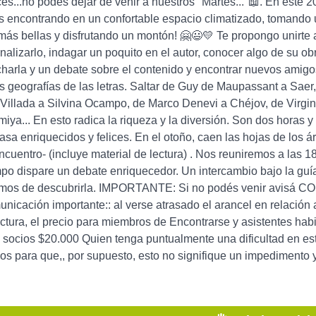
s...no podés dejar de venir a nuestros "Martes..."📖. En este 
encontrando en un confortable espacio climatizado, tomando un
más bellas y disfrutando un montón! 🤗😃💛 Te propongo unirte a
alizarlo, indagar un poquito en el autor, conocer algo de su obra,
harla y un debate sobre el contenido y encontrar nuevos amigos
tas geografías de las letras. Saltar de Guy de Maupassant a Sae
Villada a Silvina Ocampo, de Marco Denevi a Chéjov, de Virgi
iya... En esto radica la riqueza y la diversión. Son dos horas y 
sa enriquecidos y felices. En el otoño, caen las hojas de los á
cuentro- (incluye material de lectura) . Nos reuniremos a las 18 
po dispare un debate enriquecedor. Un intercambio bajo la guía
mos de descubrirla. IMPORTANTE: Si no podés venir avisá CON 
nicación importante:: al verse atrasado el arancel en relación 
ectura, el precio para miembros de Encontrarse y asistentes hab
socios $20.000 Quien tenga puntualmente una dificultad en es
s para que,, por supuesto, esto no signifique un impedimento 