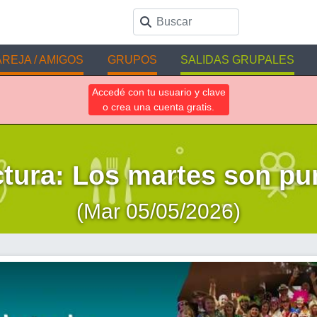
REJA / AMIGOS
GRUPOS
SALIDAS GRUPALES
Accedé con tu usuario y clave
o crea una cuenta gratis.
ctura: Los martes son pur
(Mar 05/05/2026)