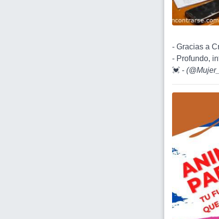
- Gracias a Cr
- Profundo, in
💓 -
(
@Mujer