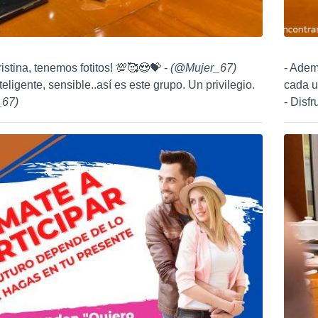
istina, tenemos fotitos! 💯🥰😍💝 -
(
@Mujer_67
)
- Adem
teligente, sensible..así es este grupo. Un privilegio.
cada u
_67
)
- Disf