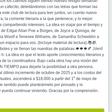
2026 los cuentos siguen siendo nuestro refugio semanal!
 cafecito, deleitándonos con las letras que forman las
 este club de lectura para leer juntos, un cuento nuevo
 la corriente literaria a la que pertenece, y lo mejor:
 compartiendo intereses. La idea es viajar por el tiempo y
r, de Edgar Allan Poe a Borges, de Joyce a Quiroga, de
nia Woolf a Tenesee Williams, de Samantha Schweblin a
un espacio para vos. (Incluye material de lectura).📚🎁.
rboles y se llenan las nuestras de palabras.🍁🍁🍁🍂 ¡Vení!
h. La idea es que el texto aporte conocimientos literarios y
 de la coordinadora. Bajo cada obra hay una visión del
TIEMPO para dejarle la posibilidad a otra persona.
al último incremento de octubre de 2025 y a los costos del
ituales, ascenderá a $18.000 a partir del 1⁰ de mayo de
te sentido puede planteármelo por provado y lo
y pueda continuar viniendo. Gracias por la comprensión.