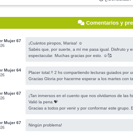
Comentarios y pr
r Mujer 67
¡Cuántos piropos, Marisa! ☺️
026
Sabés que, por suerte, a mí me pasa igual. Disfruto y
espectacular. Muchas gracias por esto. ☺️🥰
r Mujer 64
Placer total.!! 2 hs compartiendo lecturas guiados por u
026
Gracias Gloria por hacerme esperar a los martes con t
r Mujer 67
¡Tan inmersos en el cuento que nos olvidamos de las fo
026
Valió la pena.💝
Gracias a todos por venir y por conformar este grupo. 
r Mujer 67
Ningún problema!
026