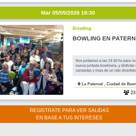
Mar 05/05/2026 19:30
Bowling
BOWLING EN PATER
Nos juntamos a las 19.30 hs para co
nueva juntada bowlinera, y disfrutar e
canaletas y risas de un rato divertido
empezamos a jugar, solo traé tus ga
lindo con gente aún más linda. Lueg
La Paternal , Ciudad de
deporte extremo reponemos energía
la cena. Solo abonas el valor de la 
2
y
REGISTRATE PARA VER SALIDAS
EN BASE A TUS INTERESES