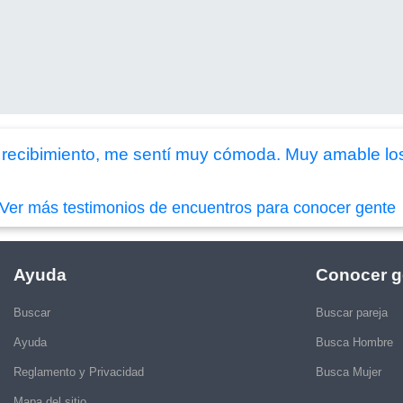
el recibimiento, me sentí muy cómoda. Muy amable lo
Ver más testimonios de encuentros para conocer gente
Ayuda
Conocer g
Buscar
Buscar pareja
Ayuda
Busca Hombre
Reglamento y Privacidad
Busca Mujer
Mapa del sitio