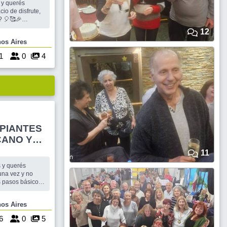
 y querés
io de disfrute,
? 🎈🥰🎉
a nuestros
12
tos siguen
Buenos Aires
io climatizado,
1
0
4
IPIANTES
CANO Y
11
una vez y no
s pasos básicos
scas hacer algo
 grupo de gente
 Buenos Aires
nvitamos a
sicos.
6
0
5