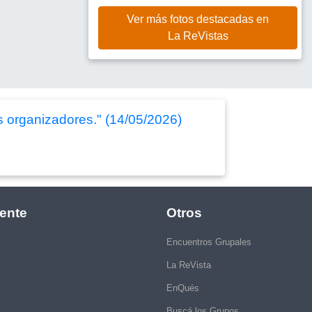
Ver más fotos destacadas en
La ReVistas
s organizadores." (14/05/2026)
ente
Otros
Encuentros Grupales
La ReVista
EnQués
Buscá los Grupos