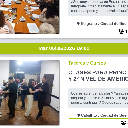
¿Sos nuevo o nueva en Encontrarse
integrarte inmediatamente a un espac
con linda gente y buen nivel cultural
Entonces...no podés dejar de venir 
"Martes..."📖. En este 2026 los cuen
Belgrano , Ciudad de 
siendo nuestro refugio semanal! Nos seguimos
encontrando en un confortable espac
1
tomando
Mar 05/05/2026 19:00
Talleres y Cursos
CLASES PARA PRINC
Y 2° NIVEL DE AMERI
ROCK !
Querès aprender a bailar ? Ya sabés y querés
mejorar y practicar ? Empezaste alg
pudiste continuar ? Querés saber lo
para bailar en fiestas y eventos? Bu
distinto ? Querès conocer un nuevo
Caballito , Ciudad de
? Y por muchas razones más ... Te i
participar de las Clases de Pasos Bá