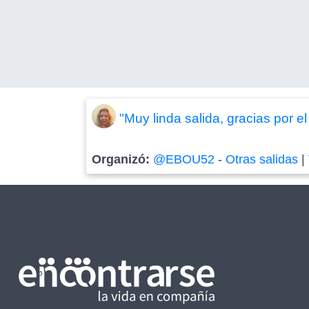
"Muy linda salida, gracias por 
Organizó:
@EBOU52
-
Otras salidas
|