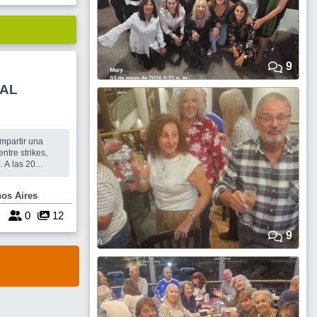
9
NAL
mpartir una
ntre strikes,
. A las 20
nas de pasarlo
o de tanto
 Buenos Aires
s compartiendo
linea de $14000
3
0
12
9