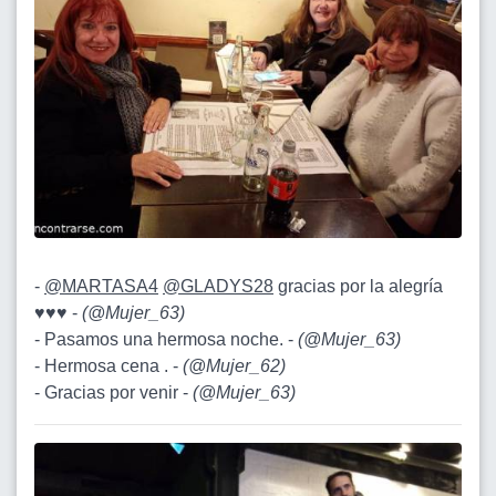
-
@MARTASA4
@GLADYS28
gracias por la alegría
♥️♥️♥️ -
(
@Mujer_63
)
- Pasamos una hermosa noche. -
(
@Mujer_63
)
- Hermosa cena . -
(
@Mujer_62
)
- Gracias por venir -
(
@Mujer_63
)