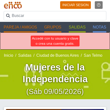
INICIAR SESION
PAREJA / AMIGOS
GRUPOS
SALIDAS
NOTAS
Accedé con tu usuario y clave
o crea una cuenta gratis.
Inicio
Salidas
Ciudad de Buenos Aires
San Telmo
Mujeres de la
Independencia
(Sáb 09/05/2026)