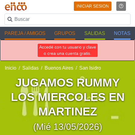
INICIAR SESION
PAREJA / AMIGOS
GRUPOS
SALIDAS
NOTAS
Accedé con tu usuario y clave
o crea una cuenta gratis.
Inicio
Salidas
Buenos Aires
San Isidro
JUGAMOS RUMMY
LOS MIERCOLES EN
MARTINEZ
(Mié 13/05/2026)