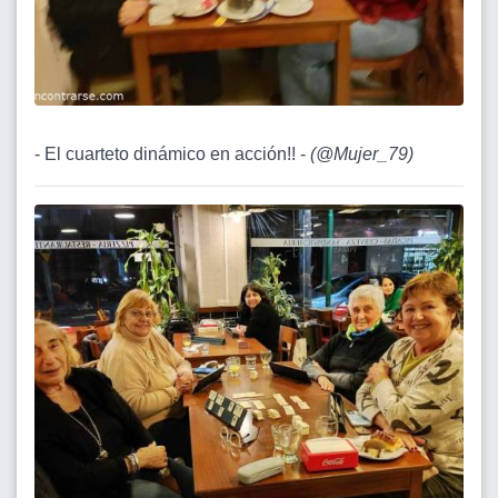
- El cuarteto dinámico en acción!! -
(
@Mujer_79
)