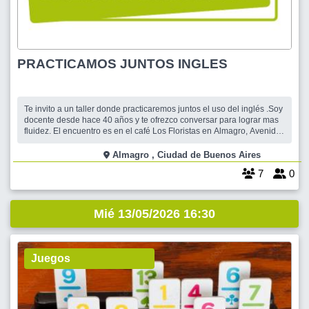
PRACTICAMOS JUNTOS INGLES
Te invito a un taller donde practicaremos juntos el uso del inglés .Soy
docente desde hace 40 años y te ofrezco conversar para lograr mas
fluidez. El encuentro es en el café Los Floristas en Almagro, Avenida
Corrientes esquina Palestina. El costo del taller es de 5000pesosy
una consumición minima de un café,. La duracion del taller es de una
Almagro , Ciudad de Buenos Aires
7
0
Mié 13/05/2026 16:30
Juegos