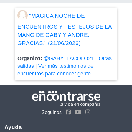
"MAGICA NOCHE DE
ENCUENTROS Y FESTEJOS DE LA
MANO DE GABY Y ANDRE.
GRACIAS." (21/06/2026)
Organizó:
@GABY_LACOLO21
-
Otras
salidas
|
Ver más testimonios de
encuentros para conocer gente
Seguinos:
Ayuda