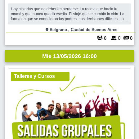
Hay historias que no deberían perderse: La receta que hacía tu
mamá y que nunca quedó escrita. El viaje que te cambió la vida. La
forma en que se conocieron tus padres. Las decisiones difíciles. Los
amores, los trabajos, las pérdidas, las anécdotas que hoy parecen
pequeñas… pero que un día alguien va a querer recordar. Te
Belgrano , Ciudad de Buenos Aires
propongo
8
0
8
Mié 13/05/2026 16:00
Talleres y Cursos