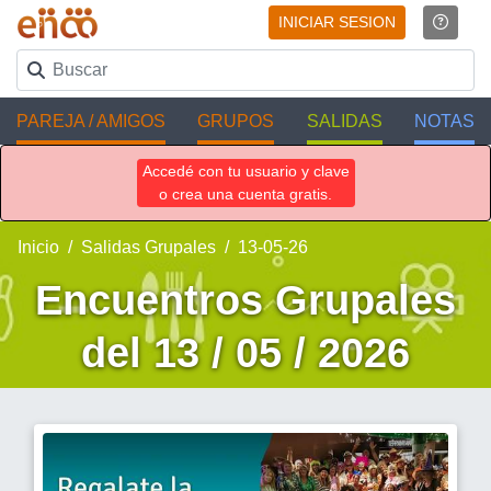
INICIAR SESION
PAREJA / AMIGOS
GRUPOS
SALIDAS
NOTAS
Accedé con tu usuario y clave
o crea una cuenta gratis.
Inicio
Salidas Grupales
13-05-26
Encuentros Grupales
del 13 / 05 / 2026