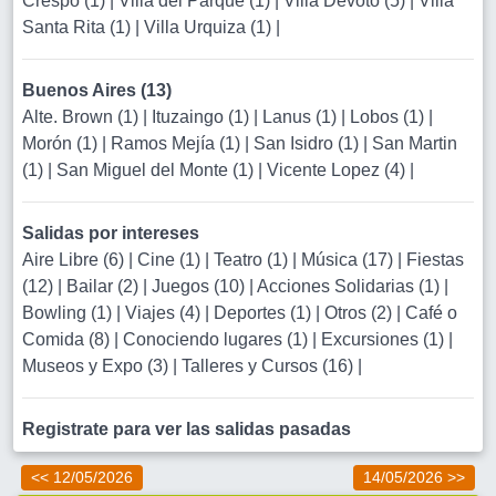
Crespo (1)
|
Villa del Parque (1)
|
Villa Devoto (5)
|
Villa
Santa Rita (1)
|
Villa Urquiza (1)
|
Buenos Aires (13)
Alte. Brown (1)
|
Ituzaingo (1)
|
Lanus (1)
|
Lobos (1)
|
Morón (1)
|
Ramos Mejía (1)
|
San Isidro (1)
|
San Martin
(1)
|
San Miguel del Monte (1)
|
Vicente Lopez (4)
|
Salidas por intereses
Aire Libre (6)
|
Cine (1)
|
Teatro (1)
|
Música (17)
|
Fiestas
(12)
|
Bailar (2)
|
Juegos (10)
|
Acciones Solidarias (1)
|
Bowling (1)
|
Viajes (4)
|
Deportes (1)
|
Otros (2)
|
Café o
Comida (8)
|
Conociendo lugares (1)
|
Excursiones (1)
|
Museos y Expo (3)
|
Talleres y Cursos (16)
|
Registrate para ver las salidas pasadas
<< 12/05/2026
14/05/2026 >>