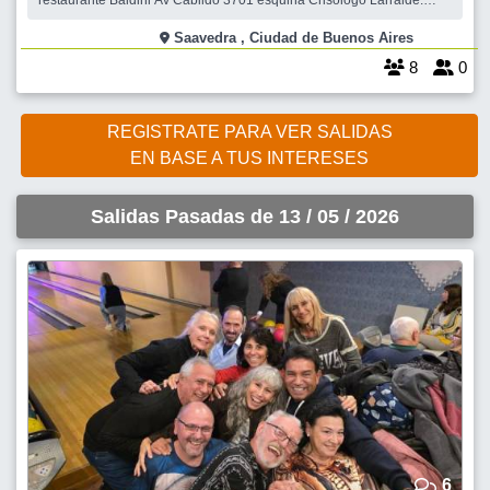
restaurante Baldini Av Cabildo 3701 esquina Crisologo Larralde.
Esperaremos hasta las 18:45 hs, momento en el que comenzaremos
a caminar hacia el Parque Saavedra. por bulevar Garcia del Rio. Una
Saavedra , Ciudad de Buenos Aires
vez que lleguemos
8
0
REGISTRATE PARA VER SALIDAS
EN BASE A TUS INTERESES
Salidas Pasadas de 13 / 05 / 2026
6