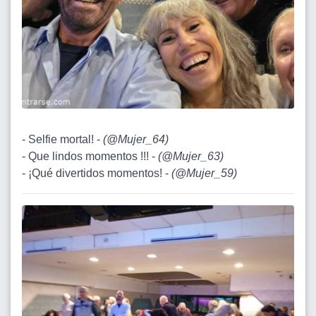
- Selfie mortal! -
(
@Mujer_64
)
- Que lindos momentos !!! -
(
@Mujer_63
)
- ¡Qué divertidos momentos! -
(
@Mujer_59
)