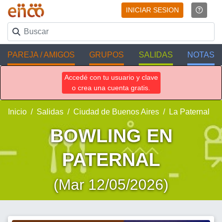
INICIAR SESION
PAREJA / AMIGOS
GRUPOS
SALIDAS
NOTAS
Accedé con tu usuario y clave
o crea una cuenta gratis.
Inicio
Salidas
Ciudad de Buenos Aires
La Paternal
BOWLING EN
PATERNAL
(Mar 12/05/2026)