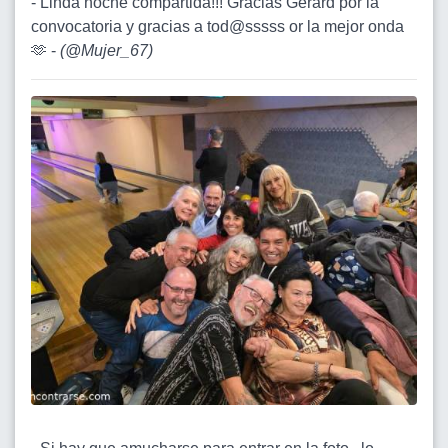
- Linda noche compartida!!! Gracias Gerard por la
convocatoria y gracias a tod@sssss or la mejor onda
🫶 -
(
@Mujer_67
)