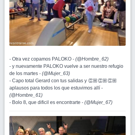
- Otra vez copamos PALOKO -
(
@Hombre_62
)
- y nuevamente PALOKO vuelve a ser nuestro refugio
de los martes -
(
@Mujer_63
)
- Capo total Gerard con tus salidas y 👏🏼👏🏼👏🏼
aplausos para todos los que estuvimos allí -
(
@Hombre_61
)
- Bolo 8, que dificil es encontrarte -
(
@Mujer_67
)