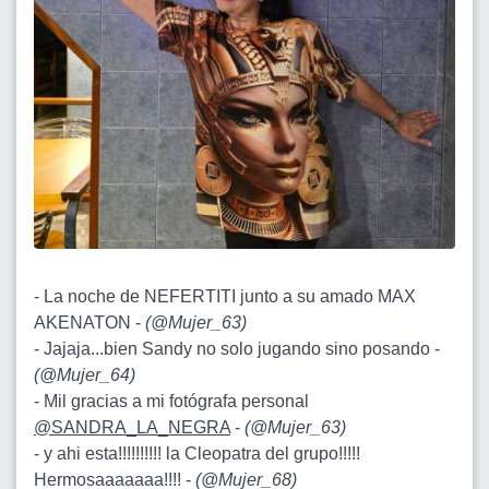
- La noche de NEFERTITI junto a su amado MAX
AKENATON -
(
@Mujer_63
)
- Jajaja...bien Sandy no solo jugando sino posando -
(
@Mujer_64
)
- Mil gracias a mi fotógrafa personal
@SANDRA_LA_NEGRA
-
(
@Mujer_63
)
- y ahi esta!!!!!!!!!! la Cleopatra del grupo!!!!!
Hermosaaaaaaa!!!! -
(
@Mujer_68
)