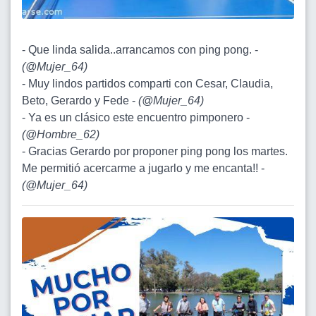
- Que linda salida..arrancamos con ping pong. -
(
@Mujer_64
)
- Muy lindos partidos comparti con Cesar, Claudia,
Beto, Gerardo y Fede -
(
@Mujer_64
)
- Ya es un clásico este encuentro pimponero -
(
@Hombre_62
)
- Gracias Gerardo por proponer ping pong los martes.
Me permitió acercarme a jugarlo y me encanta!! -
(
@Mujer_64
)