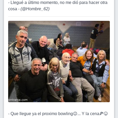
- Llegué a último momento, no me dió para hacer otra
cosa -
(
@Hombre_62
)
- Que llegue ya el proximo bowling😉... Y la cena🍕😋