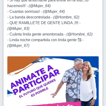
- Si hay que amucharse para entrar en la foto...lo
hacemos!!! -
(
@Mujer_64
)
- Cuantas sonrisas! -
(
@Mujer_64
)
- La banda descontrolada -
(
@Hombre_62
)
- QUE RAMILLETE DE GENTE LINDA ,!!!! -
(
@Mujer_63
)
- Cuánta linda gente amontonada -
(
@Hombre_62
)
- Linda noche compartida con linda gente 🥰 -
(
@Mujer_67
)