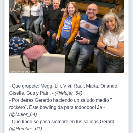
- Que grupete: Megg, Lili, Vivi, Raul, Marta, Orlando,
Giselle, Gus y Patri. -
(
@Mujer_64
)
- Por detrás Gerardo haciendo un saludo medio "
rockero". Este bowling da para todooooo! Ja -
(
@Mujer_64
)
- Que lindo se pasa siempre en tus salidas Gerard -
(
@Hombre_61
)