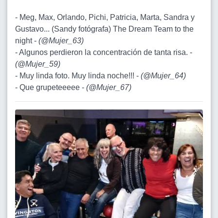
- Meg, Max, Orlando, Pichi, Patricia, Marta, Sandra y
Gustavo... (Sandy fotógrafa) The Dream Team to the
night -
(
@Mujer_63
)
- Algunos perdieron la concentración de tanta risa. -
(
@Mujer_59
)
- Muy linda foto. Muy linda noche!!! -
(
@Mujer_64
)
- Que grupeteeeee -
(
@Mujer_67
)