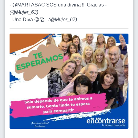
-
@MARTASAC
SOS una divina !!! Gracias -
(
@Mujer_63
)
- Una Diva 😉🥰 -
(
@Mujer_67
)