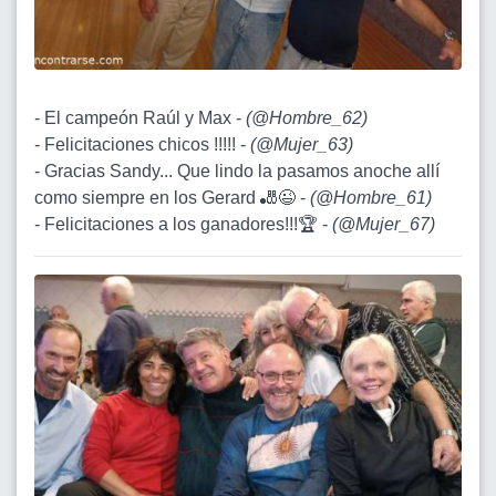
- El campeón Raúl y Max -
(
@Hombre_62
)
- Felicitaciones chicos !!!!! -
(
@Mujer_63
)
- Gracias Sandy... Que lindo la pasamos anoche allí
como siempre en los Gerard 🎳😉 -
(
@Hombre_61
)
- Felicitaciones a los ganadores!!!🏆 -
(
@Mujer_67
)