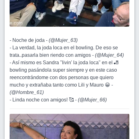
- Noche de joda -
(
@Mujer_63
)
- La verdad, la joda loca en el bowling. De eso se
trata..pasarla bien riendo con amigos -
(
@Mujer_64
)
- Así mismo es Sandra "livin' la joda loca" en el 🎳
bowling pasándola super siempre y en este caso
reencontrándome con dos personas que quiero
mucho y extrañaba tanto como Lili y Mauro 😀 -
(
@Hombre_61
)
- Linda noche con amigos! 🥰 -
(
@Mujer_66
)