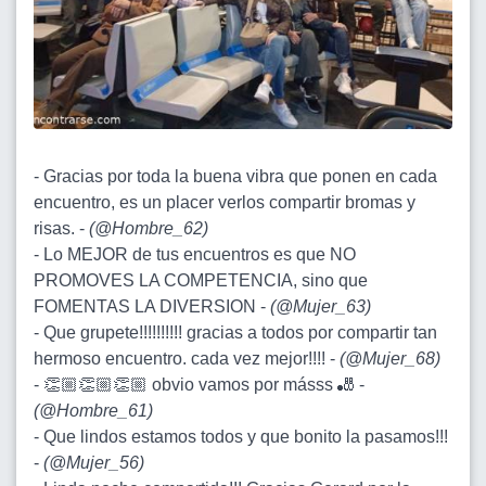
- Gracias por toda la buena vibra que ponen en cada
encuentro, es un placer verlos compartir bromas y
risas. -
(
@Hombre_62
)
- Lo MEJOR de tus encuentros es que NO
PROMOVES LA COMPETENCIA, sino que
FOMENTAS LA DIVERSION -
(
@Mujer_63
)
- Que grupete!!!!!!!!!! gracias a todos por compartir tan
hermoso encuentro. cada vez mejor!!!! -
(
@Mujer_68
)
- 👏🏼👏🏼👏🏼 obvio vamos por másss 🎳 -
(
@Hombre_61
)
- Que lindos estamos todos y que bonito la pasamos!!!
-
(
@Mujer_56
)