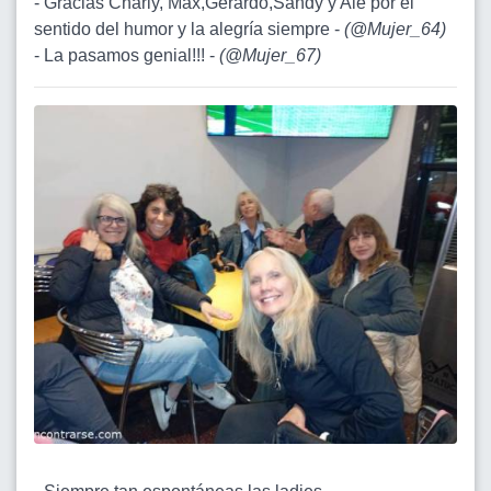
- Gracias Charly, Max,Gerardo,Sandy y Ale por el
sentido del humor y la alegría siempre -
(
@Mujer_64
)
- La pasamos genial!!! -
(
@Mujer_67
)