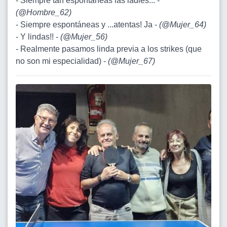
- Siempre tan espontáneas las ladies... -
(
@Hombre_62
)
- Siempre espontáneas y ...atentas! Ja -
(
@Mujer_64
)
- Y lindas!! -
(
@Mujer_56
)
- Realmente pasamos linda previa a los strikes (que
no son mi especialidad) -
(
@Mujer_67
)