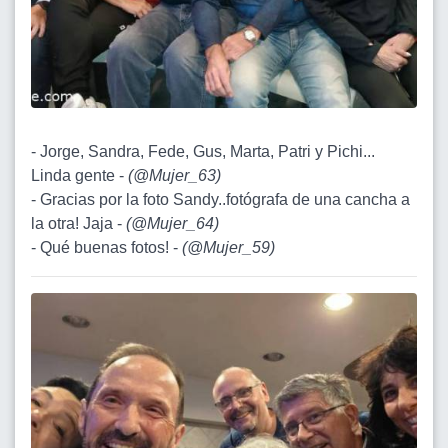
- Jorge, Sandra, Fede, Gus, Marta, Patri y Pichi...
Linda gente -
(
@Mujer_63
)
- Gracias por la foto Sandy..fotógrafa de una cancha a
la otra! Jaja -
(
@Mujer_64
)
- Qué buenas fotos! -
(
@Mujer_59
)