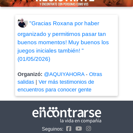
"Gracias Roxana por haber
organizado y permitirnos pasar tan
buenos momentos! Muy buenos los
juegos iniciales también! "
(01/05/2026)
Organizó:
@AQUIYAHORA
-
Otras
salidas
|
Ver más testimonios de
encuentros para conocer gente
Seguinos: