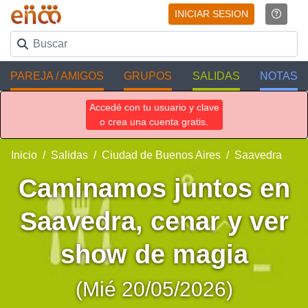
INICIAR SESION
PAREJA / AMIGOS
GRUPOS
SALIDAS
NOTAS
Accedé con tu usuario y clave
o crea una cuenta gratis.
Inicio
Salidas
Ciudad de Buenos Aires
Saavedra
Caminamos juntos en
Saavedra, cenar y ver
show de magia
(Mié 20/05/2026)