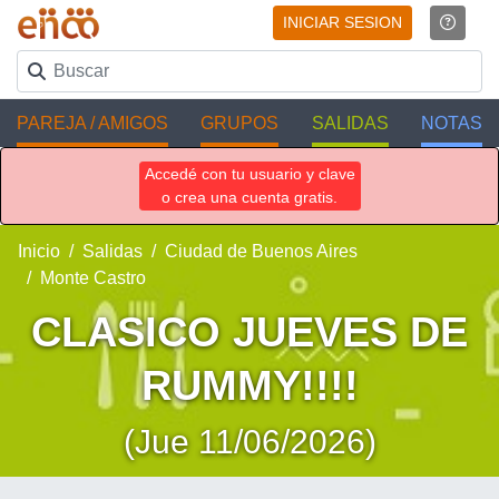
INICIAR SESION
PAREJA / AMIGOS
GRUPOS
SALIDAS
NOTAS
Accedé con tu usuario y clave
o crea una cuenta gratis.
Inicio
Salidas
Ciudad de Buenos Aires
Monte Castro
CLASICO JUEVES DE
RUMMY!!!!
(Jue 11/06/2026)