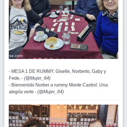
- MESA 1 DE RUMMY. Giselle, Norberto, Gaby y
Fede. -
(
@Mujer_64
)
- Bienvenido Norber a rummy Monte Castro!. Una
alegría verte -
(
@Mujer_64
)