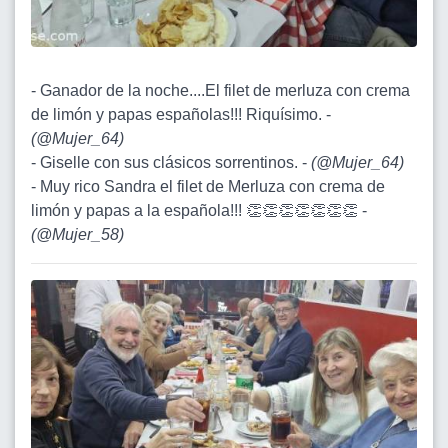
- Ganador de la noche....El filet de merluza con crema
de limón y papas españolas!!! Riquísimo. -
(
@Mujer_64
)
- Giselle con sus clásicos sorrentinos. -
(
@Mujer_64
)
- Muy rico Sandra el filet de Merluza con crema de
limón y papas a la española!!! 👏👏👏👏👏👏👏 -
(
@Mujer_58
)