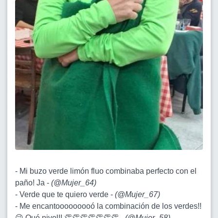
- Mi buzo verde limón fluo combinaba perfecto con el
paño! Ja -
(
@Mujer_64
)
- Verde que te quiero verde -
(
@Mujer_67
)
- Me encantooooooooó la combinación de los verdes!!
😜 Qué nivel!! 👏👏👏👏👏👏👏 -
(
@Mujer_58
)