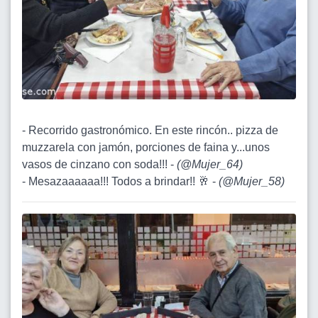
- Recorrido gastronómico. En este rincón.. pizza de
muzzarela con jamón, porciones de faina y...unos
vasos de cinzano con soda!!! -
(
@Mujer_64
)
- Mesazaaaaaa!!! Todos a brindar!! 🥂 -
(
@Mujer_58
)