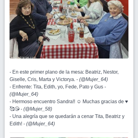
- En este primer plano de la mesa: Beatriz, Nestor,
Giselle, Cris, Marta y Victorya. -
(
@Mujer_64
)
- Enfrente: Tita, Edith, yo, Fede, Pato y Gus -
(
@Mujer_64
)
- Hermoso encuentro Sandra!! ☺️ Muchas gracias de ♥️
🥰😘 -
(
@Mujer_58
)
- Una alegría que se quedarán a cenar Tita, Beatriz y
Edith! -
(
@Mujer_64
)