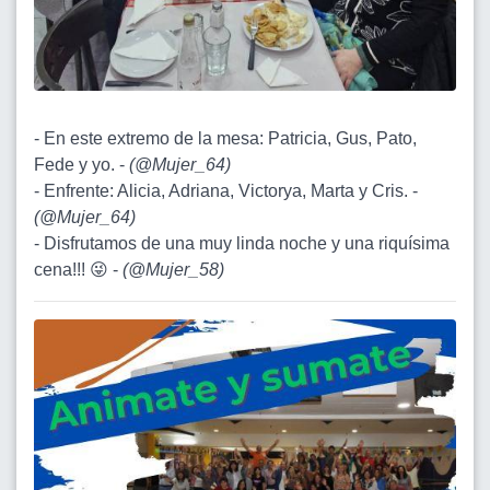
- En este extremo de la mesa: Patricia, Gus, Pato,
Fede y yo. -
(
@Mujer_64
)
- Enfrente: Alicia, Adriana, Victorya, Marta y Cris. -
(
@Mujer_64
)
- Disfrutamos de una muy linda noche y una riquísima
cena!!! 😜 -
(
@Mujer_58
)