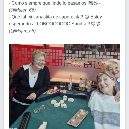
- Como siempre que lindo lo pasamos!!🥰😊 -
(
@Mujer_66
)
- Qué tal mi canastita de caperucita? 😊 Estoy
esperando al LOBOOOOOOO Sandra!!! 🦊🤣 -
(
@Mujer_58
)