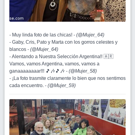
- Muy linda foto de las chicas! -
(
@Mujer_64
)
- Gaby, Cris, Pato y Marta con los gorros celestes y
blancos -
(
@Mujer_64
)
- Alentando a Nuestra Selección Argentina!! 🇦🇷
Vamos, vamos Argentina, vamos, vamos a
ganaaaaaaaar!!! 🎵🎶🎵🎶 -
(
@Mujer_58
)
- ¡La foto trasmite claramente lo bien que nos sentimos
cada encuentro. -
(
@Mujer_59
)