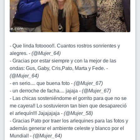
- Que linda fotoooo!!. Cuantos rostros sonrientes y
alegres. -
(
@Mujer_64
)
- Gracias por estar siempre y con la mejor de las
ondas: Gus, Gaby, Cris,Pato, Marta y Fede. -
(
@Mujer_64
)
- en serio.... que buena foto -
(
@Mujer_67
)
- un derroche de facha.... jajaja -
(
@Mujer_67
)
- Las chicas sosteniéndome el gorrito para que no se
me cayera!! Lo sostuvieron tan bien que desapareció
el arlequín!!! Jajajajaja -
(
@Mujer_58
)
- Gracias Pato por traer los arlequines para las fotos y
además generar el ambiente celeste y blanco por el
Mundial! -
(
@Mujer_64
)