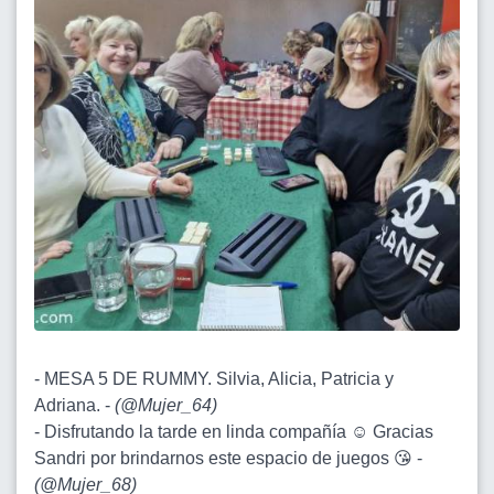
- MESA 5 DE RUMMY. Silvia, Alicia, Patricia y
Adriana. -
(
@Mujer_64
)
- Disfrutando la tarde en linda compañía ☺️ Gracias
Sandri por brindarnos este espacio de juegos 😘 -
(
@Mujer_68
)