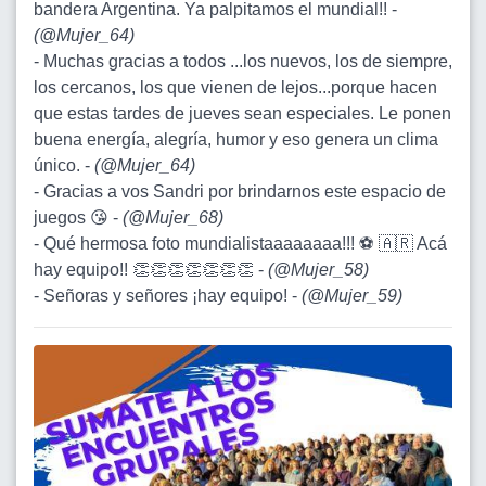
bandera Argentina. Ya palpitamos el mundial!! -
(
@Mujer_64
)
- Muchas gracias a todos ...los nuevos, los de siempre,
los cercanos, los que vienen de lejos...porque hacen
que estas tardes de jueves sean especiales. Le ponen
buena energía, alegría, humor y eso genera un clima
único. -
(
@Mujer_64
)
- Gracias a vos Sandri por brindarnos este espacio de
juegos 😘 -
(
@Mujer_68
)
- Qué hermosa foto mundialistaaaaaaaa!!! ⚽️ 🇦🇷 Acá
hay equipo!! 👏👏👏👏👏👏👏 -
(
@Mujer_58
)
- Señoras y señores ¡hay equipo! -
(
@Mujer_59
)