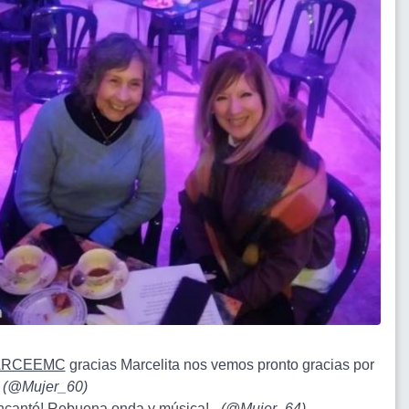
RCEEMC
gracias Marcelita nos vemos pronto gracias por
-
(
@Mujer_60
)
ncantó! Rebuena onda y música! -
(
@Mujer_64
)