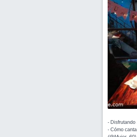
- Disfrutando a
- Cómo cantas
(
@Mujer_60
)