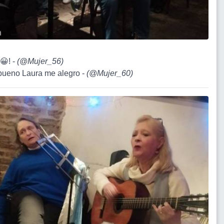
 😀! -
(
@Mujer_56
)
bueno Laura me alegro -
(
@Mujer_60
)