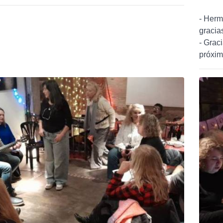
- Herm
gracias
- Grac
próxim