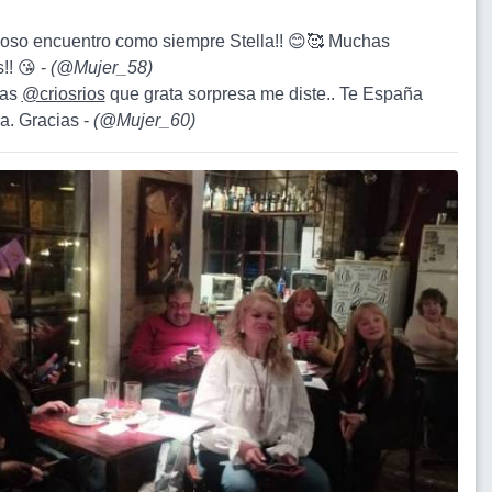
oso encuentro como siempre Stella!! 😊🥰 Muchas
!! 😘 -
(
@Mujer_58
)
ias
@criosrios
que grata sorpresa me diste.. Te España
a. Gracias -
(
@Mujer_60
)