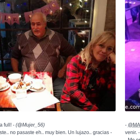
 full! -
(
@Mujer_56
)
-
@MA
te.. no pasaste eh.. muy bien. Un lujazo.. gracias -
venir. 
- Me e