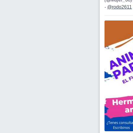
-
@rodo2611