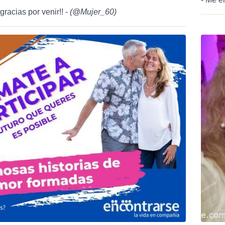
gracias por venir!! -
(
@Mujer_60
)