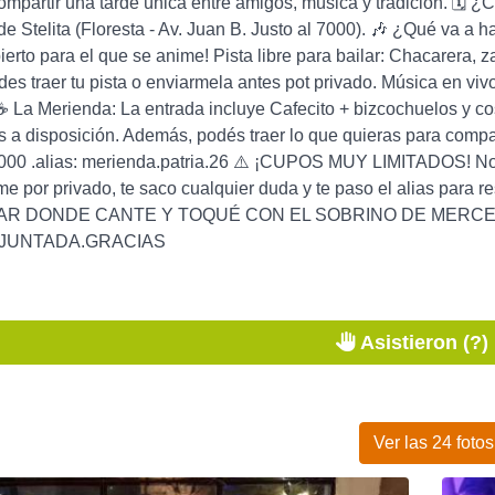
compartir una tarde única entre amigos, música y tradición. 🗓️ 
 Stelita (Floresta - Av. Juan B. Justo al 7000). 🎶 ¿Qué va a hab
ierto para el que se anime! Pista libre para bailar: Chacarera, za
des traer tu pista o enviarmela antes pot privado. Música en vivo
☕ La Merienda: La entrada incluye Cafecito + bizcochuelos y cos
s a disposición. Además, podés traer lo que quieras para compartir
.000 .alias: merienda.patria.26 ⚠️ ¡CUPOS MUY LIMITADOS! No
e por privado, te saco cualquier duda y te paso el alias par
AR DONDE CANTE Y TOQUÉ CON EL SOBRINO DE MERCE
 JUNTADA.GRACIAS
Asistieron (?)
Ver las 24 fotos