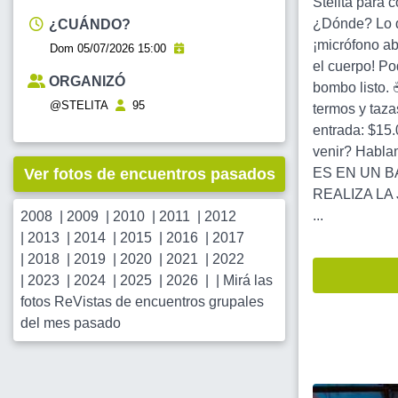
Stelita para 
¿Dónde? Lo de
¿CUÁNDO?
¡micrófono ab
Dom 05/07/2026 15:00
el cuerpo! Po
ORGANIZÓ
bombo listo. 
@STELITA
95
termos y taza
entrada: $15
venir? Hablam
Ver fotos de encuentros pasados
ES EN UN B
REALIZA LA
...
2008
|
2009
|
2010
|
2011
|
2012
|
2013
|
2014
|
2015
|
2016
|
2017
|
2018
|
2019
|
2020
|
2021
|
2022
|
2023
|
2024
|
2025
|
2026
| |
Mirá las
fotos ReVistas de encuentros grupales
del mes pasado