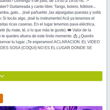
¿Cuándo? Domingo 5 de julio, de 15:00 a 19:00 hs. 📍
er? Guitarreada y canto libre: Tango, bolero, folklore...
mba, gato... ¡traé pañuelito ,las alpargatas puestas y soltá
: Si tocás algo, ¡traé tu instrumento! Acá ya tenemos el
itas ricas caseras. En el lugar tenemos pava eléctrica,
 (tu mate, té, o lo que más te guste). 🎟️ Valor de la
 te quedes afuera de este lindo momento. 📩 ¿Querés
a reservar tu lugar. ¡Te esperamos! ACLARACION :EL VIDEO
DES SOSA (COQUI) NO ES EL LUGAR DONDE SE