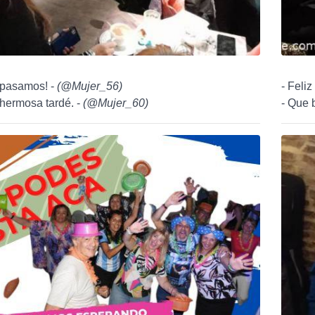
 pasamos! -
(
@Mujer_56
)
- Feliz
s hermosa tardé. -
(
@Mujer_60
)
- Que 