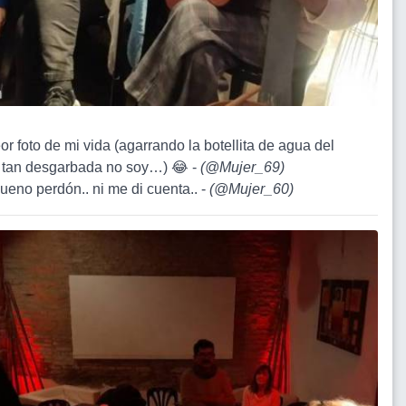
or foto de mi vida (agarrando la botellita de agua del
tan desgarbada no soy…) 😂 -
(
@Mujer_69
)
bueno perdón.. ni me di cuenta.. -
(
@Mujer_60
)