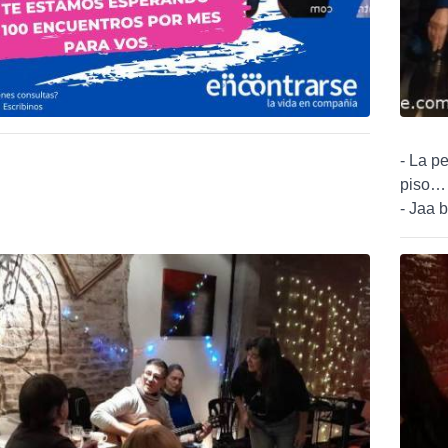
- La pe
piso… 
- Jaa 