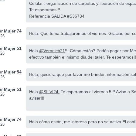
Celular : organización de carpetas y liberación de esp
Te esperamos!!!
Referencia SALIDA #S36734
r Mujer 74
Hola. Que tema trabajaremos el viernes. Gracias por c
026
r Mujer 51
Hola
@Veronicb21
!!! Cómo estás? Podés pagar por Merca
026
efectivo también el mismo día del taller. Te esperamos!!
r Mujer 54
Hola, quisiera que por favor me brinden información sob
026
r Mujer 51
Hola
@SILVI24.
Te esperamos el viernes 5!!! Aviso a S
026
avisar!!!
r Mujer 74
Hola cómo están, me interesa pero no se activa El conf
026