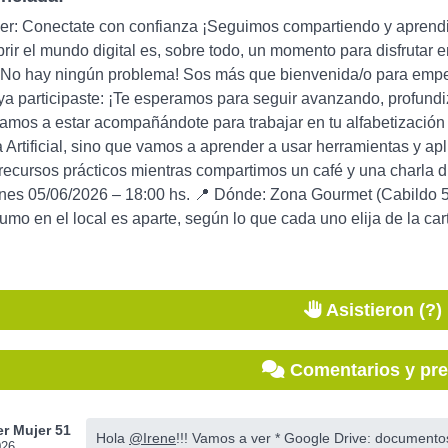
ler: Conectate con confianza ¡Seguimos compartiendo y apren
ir el mundo digital es, sobre todo, un momento para disfrutar 
¡No hay ningún problema! Sos más que bienvenida/o para empez
ya participaste: ¡Te esperamos para seguir avanzando, profund
vamos a estar acompañándote para trabajar en tu alfabetización 
ia Artificial, sino que vamos a aprender a usar herramientas y ap
 recursos prácticos mientras compartimos un café y una charla 
es 05/06/2026 – 18:00 hs. 📍 Dónde: Zona Gourmet (Cabildo 545
umo en el local es aparte, según lo que cada uno elija de la car
Asistieron (?)
Comentarios y pr
r Mujer 51
Hola
@Irene
!!! Vamos a ver * Google Drive: documentos
026