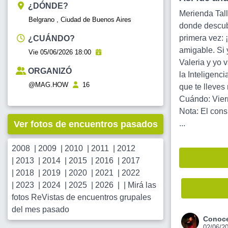
¿DÓNDE?
Merienda Tal
Belgrano , Ciudad de Buenos Aires
donde descubr
primera vez: 
¿CUÁNDO?
amigable. Si 
Vie 05/06/2026 18:00
Valeria y yo 
ORGANIZÓ
la Inteligenc
@MAG.HOW
16
que te lleves
Cuándo: Viern
Nota: El cons
Ver fotos de encuentros pasados
...
2008
|
2009
|
2010
|
2011
|
2012
|
2013
|
2014
|
2015
|
2016
|
2017
|
2018
|
2019
|
2020
|
2021
|
2022
|
2023
|
2024
|
2025
|
2026
| |
Mirá las
fotos ReVistas de encuentros grupales
del mes pasado
Conoce
02/06/2