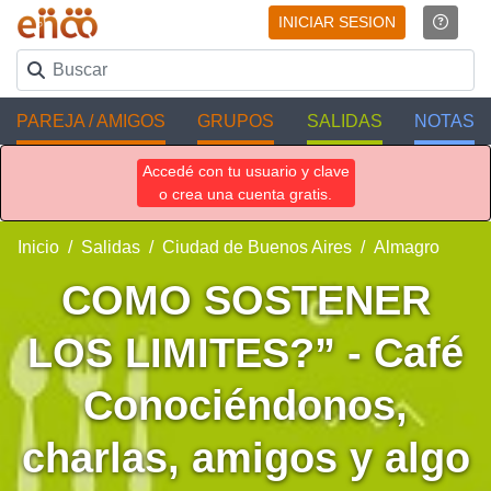
INICIAR SESION
PAREJA / AMIGOS
GRUPOS
SALIDAS
NOTAS
Accedé con tu usuario y clave
o crea una cuenta gratis.
Inicio
Salidas
Ciudad de Buenos Aires
Almagro
COMO SOSTENER
LOS LIMITES?” - Café
Conociéndonos,
charlas, amigos y algo