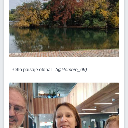
- Bello paisaje otoñal -
(
@Hombre_69
)