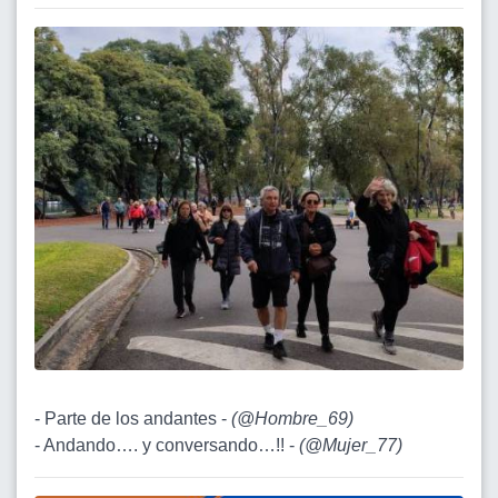
- Parte de los andantes -
(
@Hombre_69
)
- Andando…. y conversando…!! -
(
@Mujer_77
)