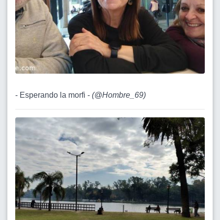
- Esperando la morfi -
(
@Hombre_69
)