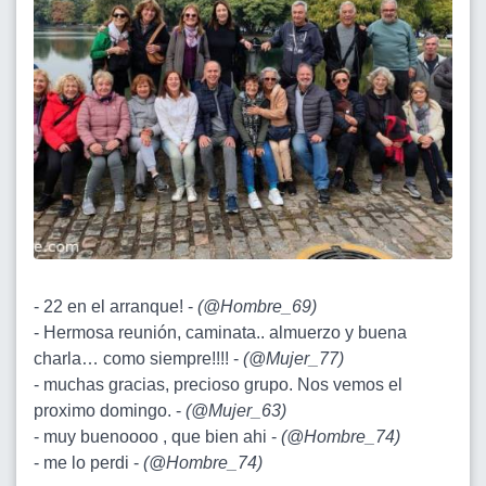
- 22 en el arranque! -
(
@Hombre_69
)
- Hermosa reunión, caminata.. almuerzo y buena
charla… como siempre!!!! -
(
@Mujer_77
)
- muchas gracias, precioso grupo. Nos vemos el
proximo domingo. -
(
@Mujer_63
)
- muy buenoooo , que bien ahi -
(
@Hombre_74
)
- me lo perdi -
(
@Hombre_74
)