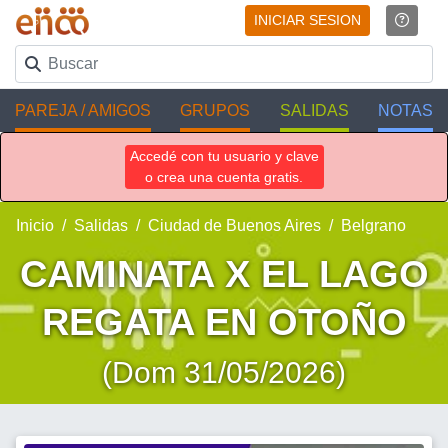
INICIAR SESION
PAREJA / AMIGOS
GRUPOS
SALIDAS
NOTAS
Accedé con tu usuario y clave
o crea una cuenta gratis.
Inicio
Salidas
Ciudad de Buenos Aires
Belgrano
CAMINATA X EL LAGO
REGATA EN OTOÑO
(Dom 31/05/2026)