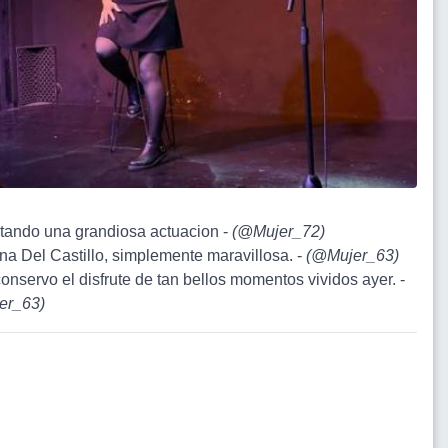
rutando una grandiosa actuacion -
(
@Mujer_72
)
na Del Castillo, simplemente maravillosa. -
(
@Mujer_63
)
conservo el disfrute de tan bellos momentos vividos ayer. -
er_63
)