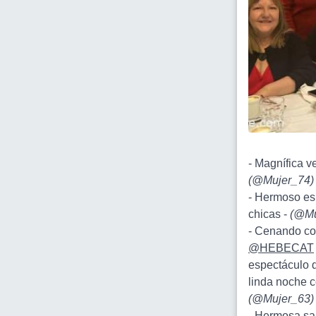
- Magnífica v
(
@Mujer_74
)
- Hermoso esp
chicas -
(
@Mu
- Cenando c
@HEBECAT
espectáculo d
linda noche 
(
@Mujer_63
)
- Hermosa sa