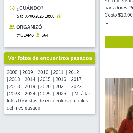
Aniceto Vení 
narradores Ro
¿CUÁNDO?
Costo $10.000
Sáb 06/06/2026 18:00
...
ORGANIZÓ
@GLAM8
564
Ver fotos de encuentros pasados
2008
|
2009
|
2010
|
2011
|
2012
|
2013
|
2014
|
2015
|
2016
|
2017
|
2018
|
2019
|
2020
|
2021
|
2022
|
2023
|
2024
|
2025
|
2026
| |
Mirá las
fotos ReVistas de encuentros grupales
del mes pasado