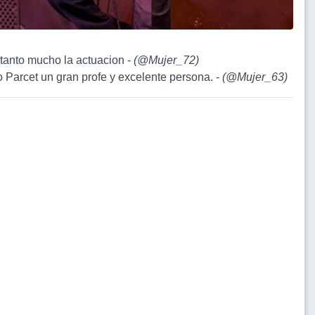
rutanto mucho la actuacion -
(
@Mujer_72
)
o Parcet un gran profe y excelente persona. -
(
@Mujer_63
)