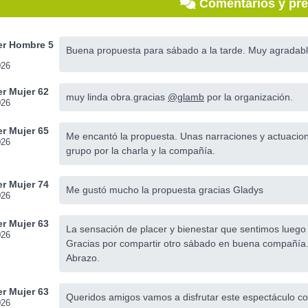
Comentarios y pr
r Hombre 5
Buena propuesta para sábado a la tarde. Muy agradabl
026
r Mujer 62
muy linda obra.gracias
@glamb
por la organización.
026
r Mujer 65
Me encantó la propuesta. Unas narraciones y actuacio
026
grupo por la charla y la compañía.
r Mujer 74
Me gustó mucho la propuesta gracias Gladys
026
r Mujer 63
La sensación de placer y bienestar que sentimos luego d
026
Gracias por compartir otro sábado en buena compañía
Abrazo.
r Mujer 63
Queridos amigos vamos a disfrutar este espectáculo c
026