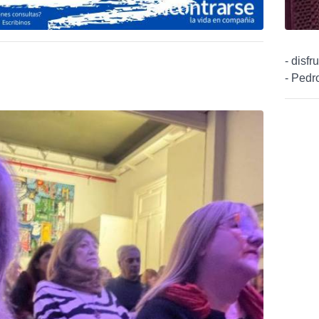
- disf
- Pedr