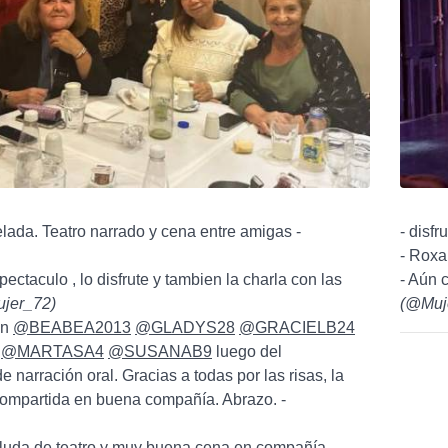
elada. Teatro narrado y cena entre amigas -
- disf
- Roxa
ectaculo , lo disfrute y tambien la charla con las
- Aún 
jer_72
)
(
@Muj
on
@BEABEA2013
@GLADYS28
@GRACIELB24
@MARTASA4
@SUSANAB9
luego del
e narración oral. Gracias a todas por las risas, la
compartida en buena compañía. Abrazo. -
luda de teatro y muy buena cena en compañía