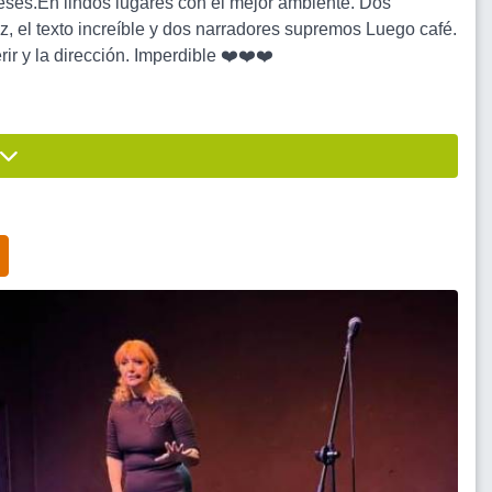
eses.En lindos lugares con el mejor ambiente. Dos
z, el texto increíble y dos narradores supremos Luego café.
ir y la dirección. Imperdible ❤️❤️❤️