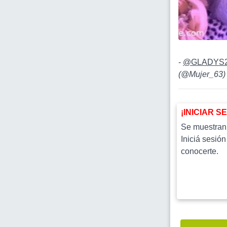
-
@GLADYS
(
@Mujer_63
)
¡INICIAR S
Se muestran l
Iniciá sesión
conocerte.