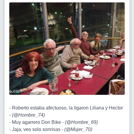
- Roberto estaba afectuoso, la ligaron Liliana y Hector
-
(
@Hombre_74
)
- Muy agarrero Don Bike -
(
@Hombre_69
)
- Jaja, veo solo sonrisas -
(
@Mujer_70
)