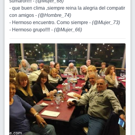
sumaron!!! -
(
@Mujer_68
)
- que buen clima ,siempre reina la alegria del compatir
con amigos -
(
@Hombre_74
)
- Hermoso encuentro. Como siempre -
(
@Mujer_73
)
- Hermoso grupo!!!! -
(
@Mujer_66
)