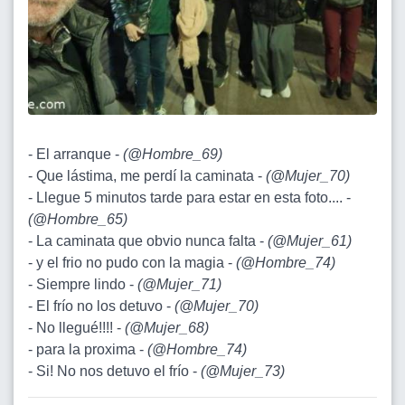
- El arranque -
(
@Hombre_69
)
- Que lástima, me perdí la caminata -
(
@Mujer_70
)
- Llegue 5 minutos tarde para estar en esta foto.... -
(
@Hombre_65
)
- La caminata que obvio nunca falta -
(
@Mujer_61
)
- y el frio no pudo con la magia -
(
@Hombre_74
)
- Siempre lindo -
(
@Mujer_71
)
- El frío no los detuvo -
(
@Mujer_70
)
- No llegué!!!! -
(
@Mujer_68
)
- para la proxima -
(
@Hombre_74
)
- Si! No nos detuvo el frío -
(
@Mujer_73
)