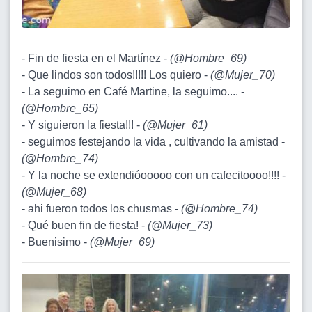
- Fin de fiesta en el Martínez -
(
@Hombre_69
)
- Que lindos son todos!!!!! Los quiero -
(
@Mujer_70
)
- La seguimo en Café Martine, la seguimo.... -
(
@Hombre_65
)
- Y siguieron la fiesta!!! -
(
@Mujer_61
)
- seguimos festejando la vida , cultivando la amistad -
(
@Hombre_74
)
- Y la noche se extendióooooo con un cafecitoooo!!!! -
(
@Mujer_68
)
- ahi fueron todos los chusmas -
(
@Hombre_74
)
- Qué buen fin de fiesta! -
(
@Mujer_73
)
- Buenisimo -
(
@Mujer_69
)