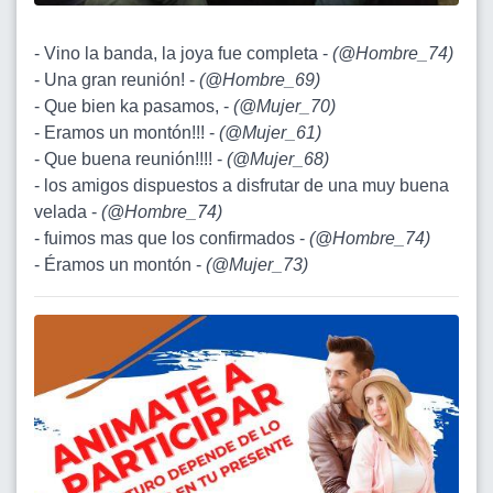
- Vino la banda, la joya fue completa -
(
@Hombre_74
)
- Una gran reunión! -
(
@Hombre_69
)
- Que bien ka pasamos, -
(
@Mujer_70
)
- Eramos un montón!!! -
(
@Mujer_61
)
- Que buena reunión!!!! -
(
@Mujer_68
)
- los amigos dispuestos a disfrutar de una muy buena
velada -
(
@Hombre_74
)
- fuimos mas que los confirmados -
(
@Hombre_74
)
- Éramos un montón -
(
@Mujer_73
)