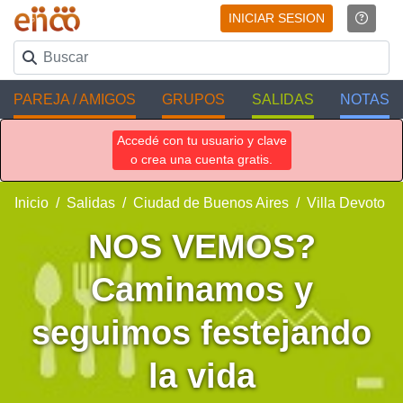
INICIAR SESION
PAREJA / AMIGOS
GRUPOS
SALIDAS
NOTAS
Accedé con tu usuario y clave
o crea una cuenta gratis.
Inicio
Salidas
Ciudad de Buenos Aires
Villa Devoto
NOS VEMOS?
Caminamos y
seguimos festejando
la vida