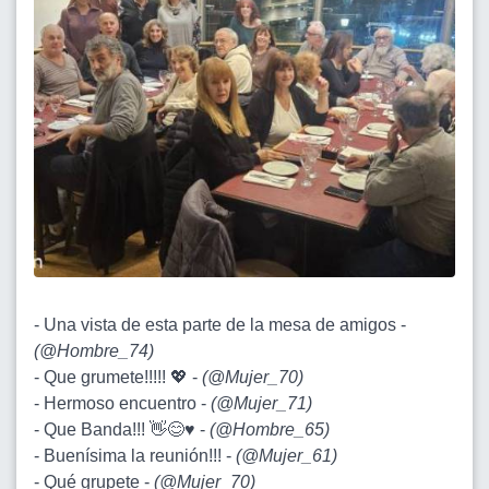
- Una vista de esta parte de la mesa de amigos -
(
@Hombre_74
)
- Que grumete!!!!! 💖 -
(
@Mujer_70
)
- Hermoso encuentro -
(
@Mujer_71
)
- Que Banda!!! 👋😊♥️ -
(
@Hombre_65
)
- Buenísima la reunión!!! -
(
@Mujer_61
)
- Qué grupete -
(
@Mujer_70
)