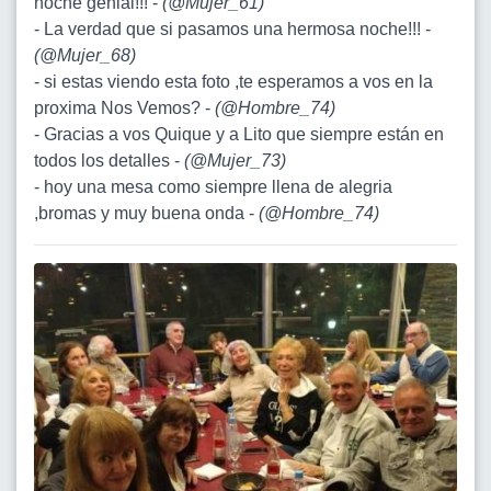
noche genial!!! -
(
@Mujer_61
)
- La verdad que si pasamos una hermosa noche!!! -
(
@Mujer_68
)
- si estas viendo esta foto ,te esperamos a vos en la
proxima Nos Vemos? -
(
@Hombre_74
)
- Gracias a vos Quique y a Lito que siempre están en
todos los detalles -
(
@Mujer_73
)
- hoy una mesa como siempre llena de alegria
,bromas y muy buena onda -
(
@Hombre_74
)