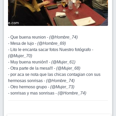
- Que buena reunion -
(
@Hombre_74
)
- Mesa de lujo -
(
@Hombre_69
)
- Lito le encanta sacar fotos Nuestro fotógrafo -
(
@Mujer_70
)
- Muy buena reunión!! -
(
@Mujer_61
)
- Otra parte de la mesa!!! -
(
@Mujer_68
)
- por aca se nota que las chicas contagian con sus
hermosas sonrisas -
(
@Hombre_74
)
- Otro hermoso grupo -
(
@Mujer_73
)
- sonrisas y mas sonrisas -
(
@Hombre_74
)