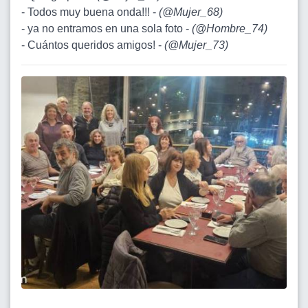
- Todos muy buena onda!!! -
(
@Mujer_68
)
- ya no entramos en una sola foto -
(
@Hombre_74
)
- Cuántos queridos amigos! -
(
@Mujer_73
)