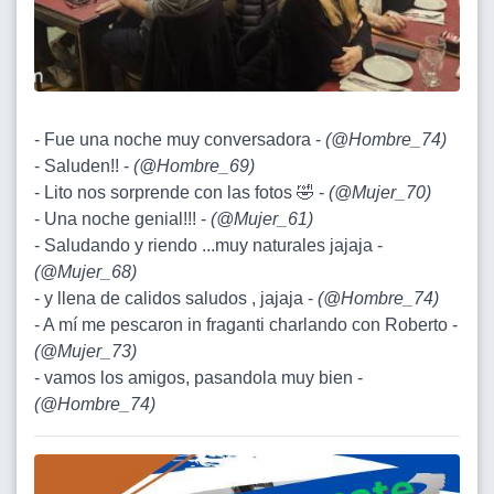
- Fue una noche muy conversadora -
(
@Hombre_74
)
- Saluden!! -
(
@Hombre_69
)
- Lito nos sorprende con las fotos 🤣 -
(
@Mujer_70
)
- Una noche genial!!! -
(
@Mujer_61
)
- Saludando y riendo ...muy naturales jajaja -
(
@Mujer_68
)
- y llena de calidos saludos , jajaja -
(
@Hombre_74
)
- A mí me pescaron in fraganti charlando con Roberto -
(
@Mujer_73
)
- vamos los amigos, pasandola muy bien -
(
@Hombre_74
)