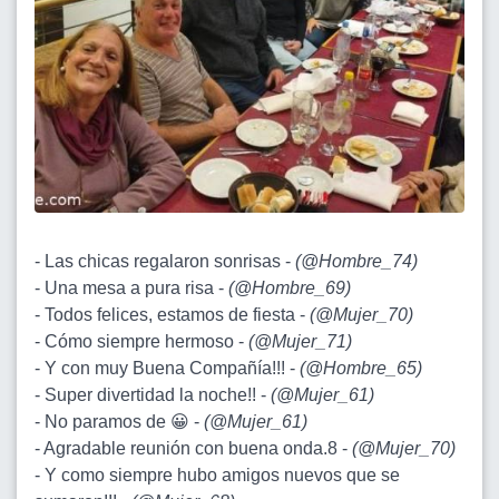
- Las chicas regalaron sonrisas -
(
@Hombre_74
)
- Una mesa a pura risa -
(
@Hombre_69
)
- Todos felices, estamos de fiesta -
(
@Mujer_70
)
- Cómo siempre hermoso -
(
@Mujer_71
)
- Y con muy Buena Compañía!!! -
(
@Hombre_65
)
- Super divertidad la noche!! -
(
@Mujer_61
)
- No paramos de 😀 -
(
@Mujer_61
)
- Agradable reunión con buena onda.8 -
(
@Mujer_70
)
- Y como siempre hubo amigos nuevos que se