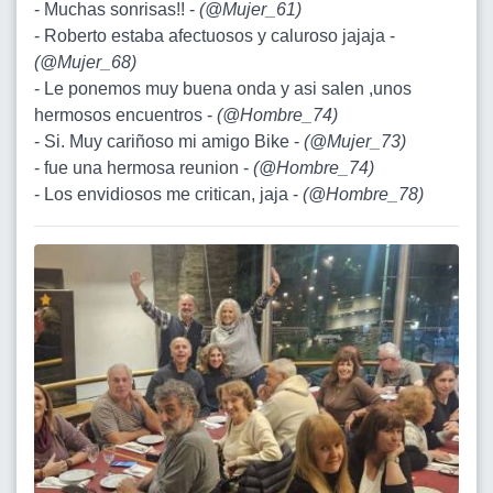
- Muchas sonrisas!! -
(
@Mujer_61
)
- Roberto estaba afectuosos y caluroso jajaja -
(
@Mujer_68
)
- Le ponemos muy buena onda y asi salen ,unos
hermosos encuentros -
(
@Hombre_74
)
- Si. Muy cariñoso mi amigo Bike -
(
@Mujer_73
)
- fue una hermosa reunion -
(
@Hombre_74
)
- Los envidiosos me critican, jaja -
(
@Hombre_78
)