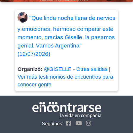
"Que linda noche llena de nervios
y emociones, hermoso compartir este
momento, gracias Giselle, la pasamos
genial. Vamos Argentina"
(12/07/2026)
Organizó:
@GISELLE
-
Otras salidas
|
Ver más testimonios de encuentros para
conocer gente
Seguinos: