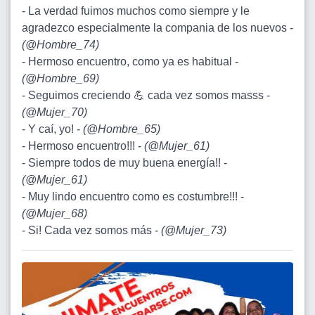
- La verdad fuimos muchos como siempre y le
agradezco especialmente la compania de los nuevos -
(
@Hombre_74
)
- Hermoso encuentro, como ya es habitual -
(
@Hombre_69
)
- Seguimos creciendo 💪 cada vez somos masss -
(
@Mujer_70
)
- Y caí, yo! -
(
@Hombre_65
)
- Hermoso encuentro!!! -
(
@Mujer_61
)
- Siempre todos de muy buena energía!! -
(
@Mujer_61
)
- Muy lindo encuentro como es costumbre!!! -
(
@Mujer_68
)
- Si! Cada vez somos más -
(
@Mujer_73
)