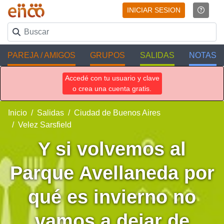
INICIAR SESION
PAREJA / AMIGOS
GRUPOS
SALIDAS
NOTAS
Accedé con tu usuario y clave
o crea una cuenta gratis.
Inicio
Salidas
Ciudad de Buenos Aires
Velez Sarsfield
Y si volvemos al
Parque Avellaneda por
qué es invierno no
vamos a dejar de