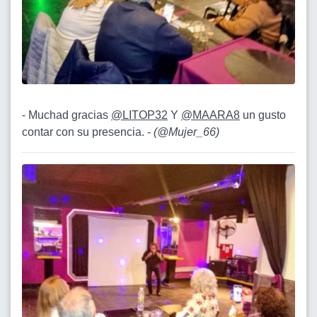
- Muchad gracias
@LITOP32
Y
@MAARA8
un gusto
contar con su presencia. -
(
@Mujer_66
)