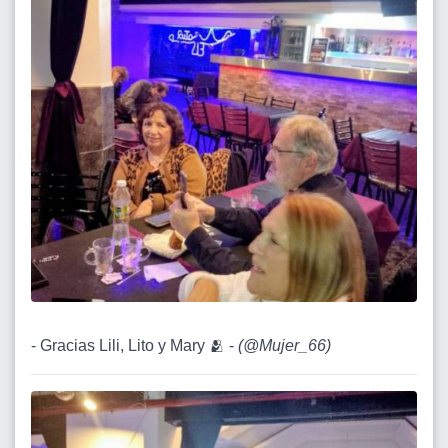
- Gracias Lili, Lito y Mary 🫂 -
(
@Mujer_66
)