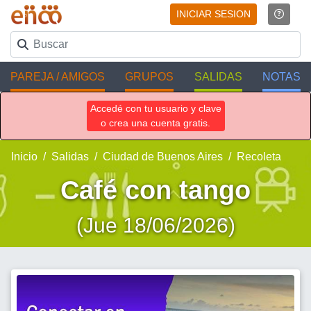
INICIAR SESION
PAREJA / AMIGOS
GRUPOS
SALIDAS
NOTAS
Accedé con tu usuario y clave
o crea una cuenta gratis.
Inicio
Salidas
Ciudad de Buenos Aires
Recoleta
Café con tango
(Jue 18/06/2026)