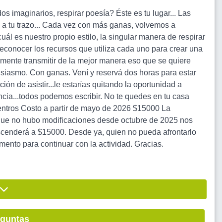
os imaginarios, respirar poesía? Éste es tu lugar... Las
en a tu trazo... Cada vez con más ganas, volvemos a
cuál es nuestro propio estilo, la singular manera de respirar
 reconocer los recursos que utiliza cada uno para crear una
emente transmitir de la mejor manera eso que se quiere
siasmo. Con ganas. Vení y reservá dos horas para estar
ión de asistir...le estarías quitando la oportunidad a
ncia...todos podemos escribir. No te quedes en tu casa
entros Costo a partir de mayo de 2026 $15000 La
o que no hubo modificaciones desde octubre de 2025 nos
ascenderá a $15000. Desde ya, quien no pueda afrontarlo
ento para continuar con la actividad. Gracias.
eguntas