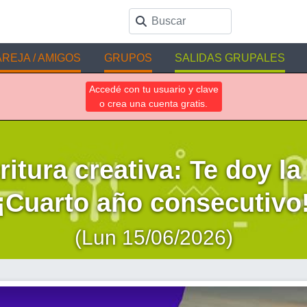
REJA / AMIGOS
GRUPOS
SALIDAS GRUPALES
Accedé con tu usuario y clave
o crea una cuenta gratis.
ritura creativa: Te doy la
¡Cuarto año consecutivo
(Lun 15/06/2026)