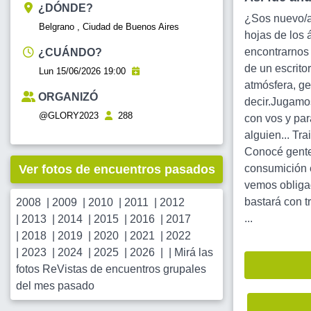
¿DÓNDE?
¿Sos nuevo/a
Belgrano , Ciudad de Buenos Aires
hojas de los 
encontrarnos 
¿CUÁNDO?
de un escrito
Lun 15/06/2026 19:00
atmósfera, ge
ORGANIZÓ
decir.Jugamo
@GLORY2023
288
con vos y para
alguien... Tr
Conocé gente 
Ver fotos de encuentros pasados
consumición e
vemos obligad
bastará con t
2008
|
2009
|
2010
|
2011
|
2012
...
|
2013
|
2014
|
2015
|
2016
|
2017
|
2018
|
2019
|
2020
|
2021
|
2022
|
2023
|
2024
|
2025
|
2026
| |
Mirá las
fotos ReVistas de encuentros grupales
del mes pasado