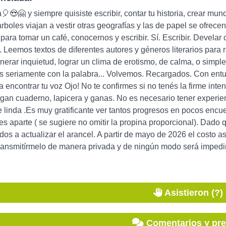
😍🤗 y siempre quisiste escribir, contar tu historia, crear mund
árboles viajan a vestir otras geografías y las de papel se ofrec
para tomar un café, conocernos y escribir. Sí. Escribir. Develar 
r. Leemos textos de diferentes autores y géneros literarios para
nerar inquietud, lograr un clima de erotismo, de calma, o simpl
s seriamente con la palabra... Volvemos. Recargados. Con entu
 encontrar tu voz Ojo! No te confirmes si no tenés la firme intenc
aigan cuaderno, lapicera y ganas. No es necesario tener experie
linda .Es muy gratificante ver tantos progresos en pocos encu
s aparte ( se sugiere no omitir la propina proporcional). Dad
os a actualizar el arancel. A partir de mayo de 2026 el costo 
ransmitírmelo de manera privada y de ningún modo será impedim
Asistieron (?)
Comentarios y pr