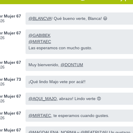
r Mujer 67
@BLANCVA
! Qué bueno verte, Blanca! 😃
026
r Mujer 67
@GABIBEK
026
@MIRTAEC
Las esperamos con mucho gusto.
r Mujer 67
Muy bienvenido,
@DONTUM
026
r Mujer 73
¡Qué lindo Majo vete por acá!!
026
r Mujer 67
@AQUI_MAJO
, abrazo! Lindo verte 😍
026
r Mujer 67
@MIRTAEC
, te esperamos cuando gustes.
026
r Mujer 67
@MAGDALENA_NORMA
y
@BEATRIZ46
! Un gustazo,