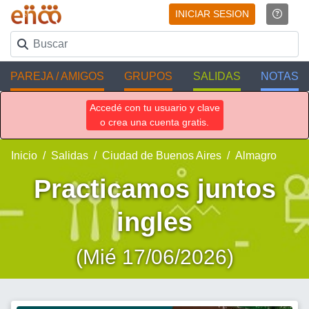
INICIAR SESION
PAREJA / AMIGOS
GRUPOS
SALIDAS
NOTAS
Accedé con tu usuario y clave
o crea una cuenta gratis.
Inicio
Salidas
Ciudad de Buenos Aires
Almagro
Practicamos juntos
ingles
(Mié 17/06/2026)