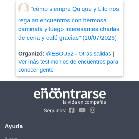
"cómo siempre Quique y Lito nos
regalan encuentros con hermosa
caminata y luego interesantes charlas
de cena y café gracias" (10/07/2026)
Organizó:
@EBOU52
-
Otras salidas
|
Ver más testimonios de encuentros para
conocer gente
Seguinos:
Ayuda