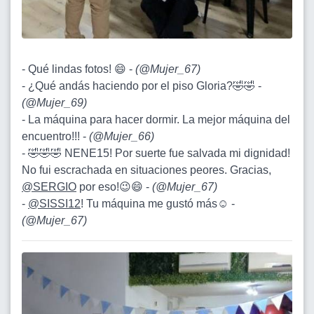
- Qué lindas fotos! 😄 -
(
@Mujer_67
)
- ¿Qué andás haciendo por el piso Gloria?🤣🤣 -
(
@Mujer_69
)
- La máquina para hacer dormir. La mejor máquina del
encuentro!!! -
(
@Mujer_66
)
- 🤣🤣🤣 NENE15! Por suerte fue salvada mi dignidad!
No fui escrachada en situaciones peores. Gracias,
@SERGIO
por eso!😉😄 -
(
@Mujer_67
)
-
@SISSI12
! Tu máquina me gustó más☺️ -
(
@Mujer_67
)