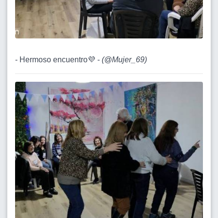
- Hermoso encuentro💜 -
(
@Mujer_69
)