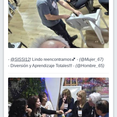
-
@SISSI12
! Lindo reencontrarnos💕 -
(
@Mujer_67
)
- Diversión y Aprendizaje Totales!!! -
(
@Hombre_65
)