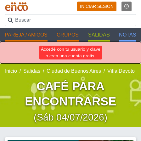
INICIAR SESION
PAREJA / AMIGOS
GRUPOS
SALIDAS
NOTAS
Accedé con tu usuario y clave
o crea una cuenta gratis.
Inicio
Salidas
Ciudad de Buenos Aires
Villa Devoto
CAFÉ PARA
ENCONTRARSE
(Sáb 04/07/2026)