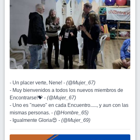
- Un placer verte, Nene! -
(
@Mujer_67
)
- Muy bienvenidos a todos los nuevos miembros de
Encontrarse!💝 -
(
@Mujer_67
)
- Uno es "nuevo" en cada Encuentro....., y aun con las
mismas personas. -
(
@Hombre_65
)
- Igualmente Gloria😍 -
(
@Mujer_69
)