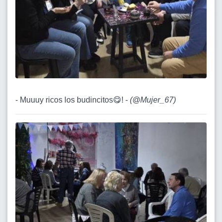
- Muuuy ricos los budincitos😋! -
(
@Mujer_67
)