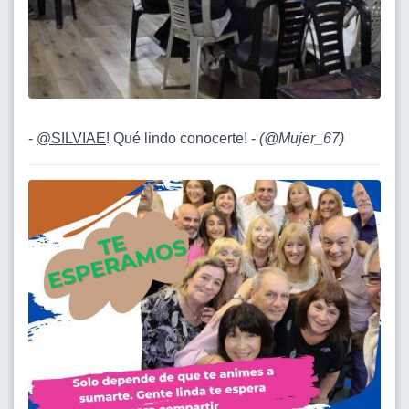
-
@SILVIAE
! Qué lindo conocerte! -
(
@Mujer_67
)