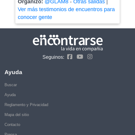
Organizó:
@GLAM8
-
Otras salidas
|
Ver más testimonios de encuentros para
conocer gente
Seguinos:
Ayuda
Buscar
Ayuda
Reglamento y Privacidad
Mapa del sitio
Contacto
Prensa