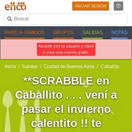
INICIAR SESION
PAREJA / AMIGOS
GRUPOS
SALIDAS
NOTAS
Accedé con tu usuario y clave
o crea una cuenta gratis.
Inicio
Salidas
Ciudad de Buenos Aires
Caballito
**SCRABBLE en
Caballito . . . vení a
pasar el invierno
calentito !! te