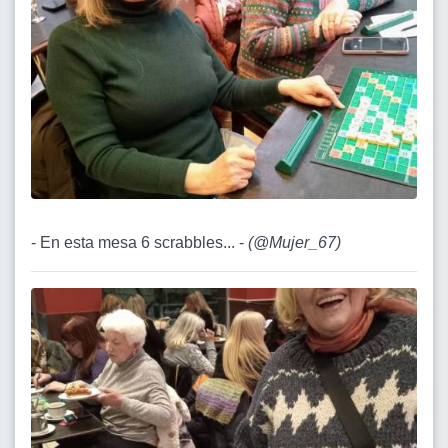
- En esta mesa 6 scrabbles... -
(
@Mujer_67
)