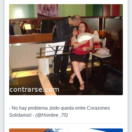
- No hay problema ¡todo queda entre Corazones
Solidarios! -
(
@Hombre_70
)