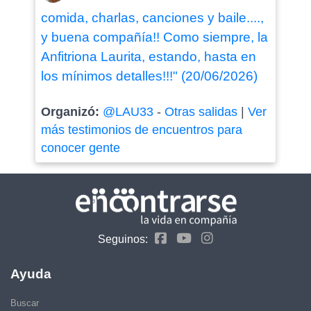
comida, charlas, canciones y baile....,
y buena compañía!! Como siempre, la
Anfitriona Laurita, estando, hasta en
los mínimos detalles!!!" (20/06/2026)
Organizó:
@LAU33
-
Otras salidas
|
Ver
más testimonios de encuentros para
conocer gente
Seguinos:
Ayuda
Buscar