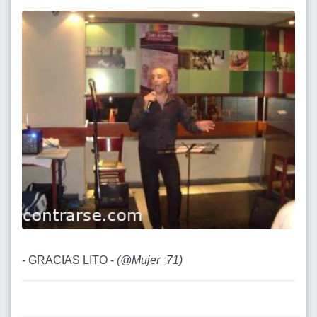
- GRACIAS LITO -
(
@Mujer_71
)