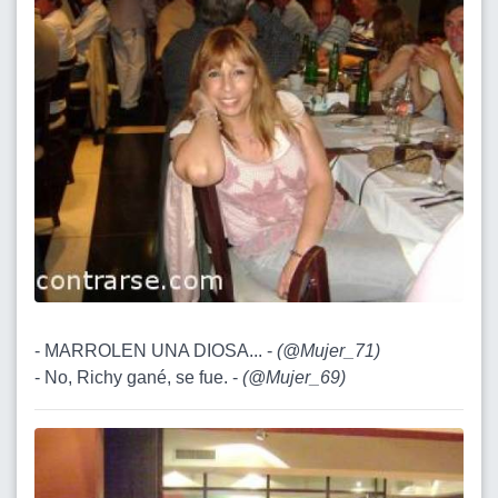
- MARROLEN UNA DIOSA... -
(
@Mujer_71
)
- No, Richy gané, se fue. -
(
@Mujer_69
)