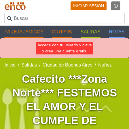
INICIAR SESION
PAREJA / AMIGOS
GRUPOS
SALIDAS
NOTAS
Accedé con tu usuario y clave
o crea una cuenta gratis.
Inicio
Salidas
Ciudad de Buenos Aires
Nuñez
Cafecito ***Zona
Norte*** FESTEMOS
EL AMOR Y EL
CUMPLE DE