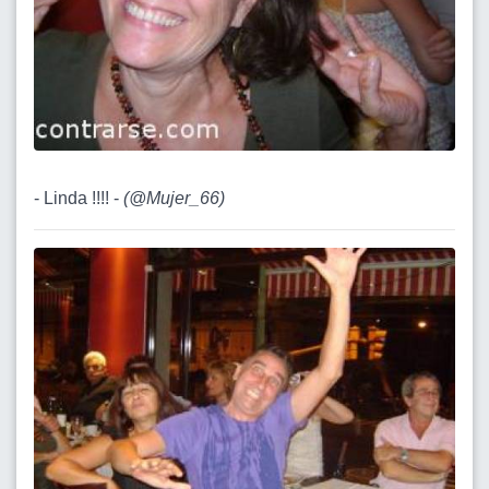
- Linda !!!! -
(
@Mujer_66
)