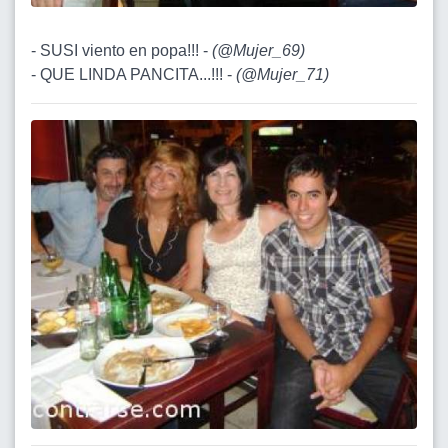
- SUSI viento en popa!!! -
(
@Mujer_69
)
- QUE LINDA PANCITA...!!! -
(
@Mujer_71
)