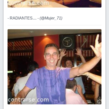
- RADIANTES.... -
(
@Mujer_71
)