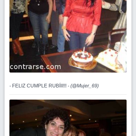
- FELIZ CUMPLE RUBÍII!!! -
(
@Mujer_69
)