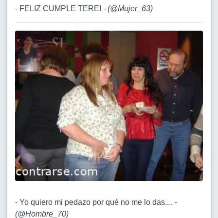
- FELIZ CUMPLE TERE! -
(
@Mujer_63
)
- Yo quiero mi pedazo por qué no me lo das.... -
(
@Hombre_70
)