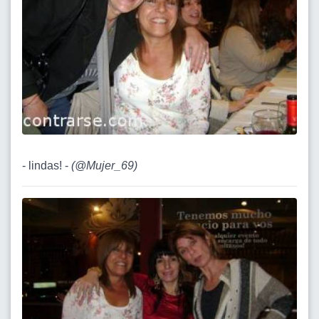
- lindas! -
(
@Mujer_69
)