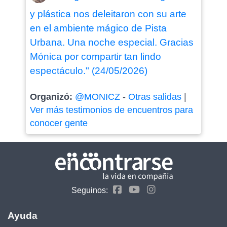
y plástica nos deleitaron con su arte
en el ambiente mágico de Pista
Urbana. Una noche especial. Gracias
Mónica por compartir tan lindo
espectáculo." (24/05/2026)
Organizó:
@MONICZ
-
Otras salidas
|
Ver más testimonios de encuentros para
conocer gente
Seguinos:
Ayuda