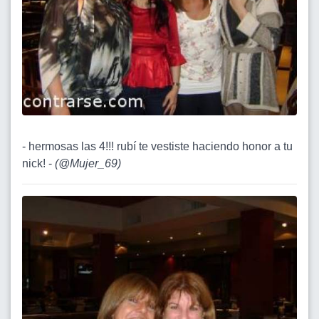
- hermosas las 4!!! rubí te vestiste haciendo honor a tu
nick! -
(
@Mujer_69
)