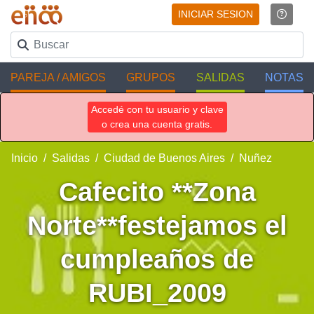
INICIAR SESION
PAREJA / AMIGOS
GRUPOS
SALIDAS
NOTAS
Accedé con tu usuario y clave
o crea una cuenta gratis.
Inicio
Salidas
Ciudad de Buenos Aires
Nuñez
Cafecito **Zona
Norte**festejamos el
cumpleaños de
RUBI_2009