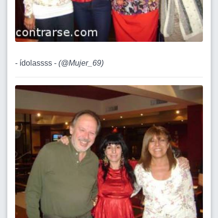
- ídolassss -
(
@Mujer_69
)