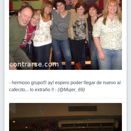
- hermoso grupo!!! ay! espero poder llegar de nuevo al
cafecito... lo extraño !! -
(
@Mujer_69
)