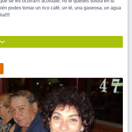
ue se les ocurra!!!! acordate, no te quedes solo/a en tu
bién podes tomar un rico café, un té, una gaseosa, un agua
a!!!!