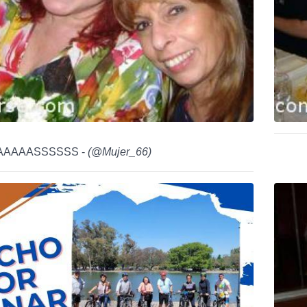
AAAAAASSSSSS -
(
@Mujer_66
)