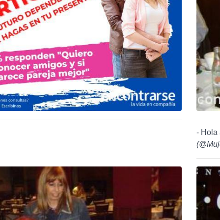
- Hola
(
@Muj