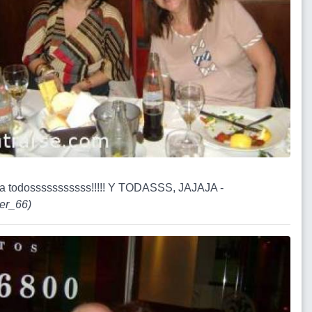
 a todosssssssssss!!!!! Y TODASSS, JAJAJA -
er_66
)