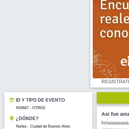
REGISTRATE O
ID Y TIPO DE EVENTO
#S9567 - OTROS
Asi fue an
¿DÓNDE?
holaaaaaaaaa
Nuñez , Ciudad de Buenos Aires