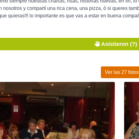
o siempre nuestras charlas, risas, historias nuevas, en fin, lo q
n nosotros y compartí una rica cena, una pizza, ó si queres tam
 que quieras!!! lo importante es que vas a estar en buena compañi
Asistieron (?)
Ver las 27 fotos