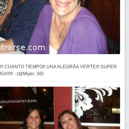
I!!! CUANTO TIEMPO!! UNA ALEGRÃA VERTE!!! SUPER
A!!!!! -
(
@Mujer_66
)