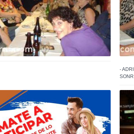
- ADR
SONRIS