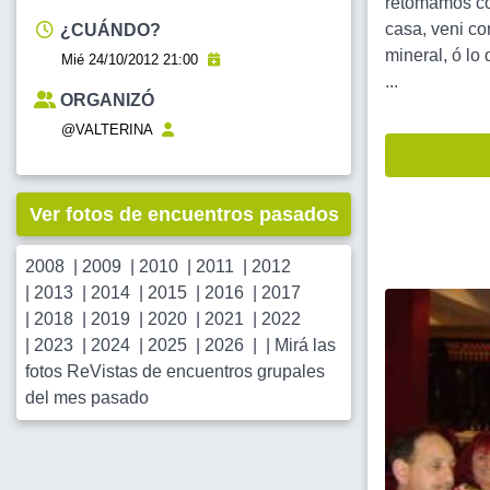
retomamos com
casa, veni co
¿CUÁNDO?
mineral, ó lo
Mié 24/10/2012 21:00
...
ORGANIZÓ
@VALTERINA
Ver fotos de encuentros pasados
2008
|
2009
|
2010
|
2011
|
2012
|
2013
|
2014
|
2015
|
2016
|
2017
|
2018
|
2019
|
2020
|
2021
|
2022
|
2023
|
2024
|
2025
|
2026
| |
Mirá las
fotos ReVistas de encuentros grupales
del mes pasado