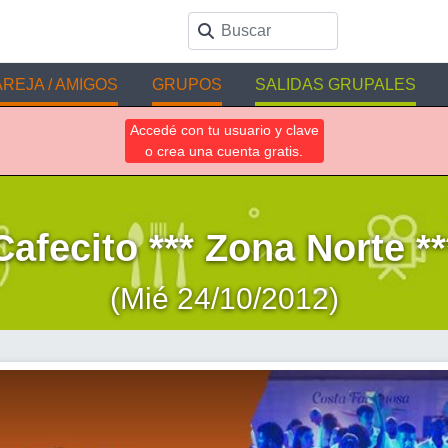
REJA / AMIGOS
GRUPOS
SALIDAS GRUPALES
Accedé con tu usuario y clave
o crea una cuenta gratis.
Cafecito *** Zona Norte **
(Mié 24/10/2012)