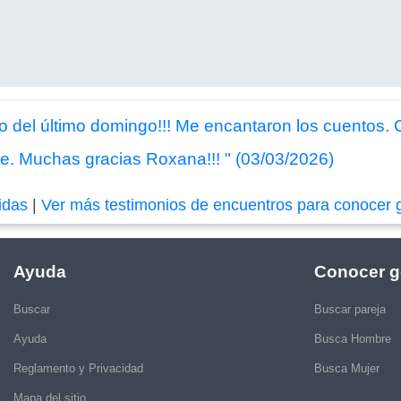
o del último domingo!!! Me encantaron los cuentos.
e. Muchas gracias Roxana!!! " (03/03/2026)
idas
|
Ver más testimonios de encuentros para conocer 
Ayuda
Conocer g
Buscar
Buscar pareja
Ayuda
Busca Hombre
Reglamento y Privacidad
Busca Mujer
Mapa del sitio