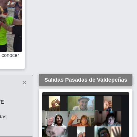
 conocer
Salidas Pasadas de Valdepeñas
×
TE
das