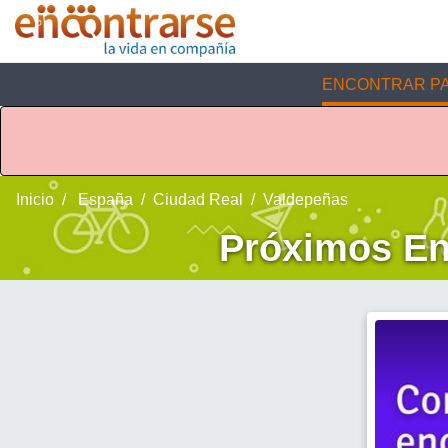
ENCONTRAR PA
Inicio
España
Ciudad Real
Valdepeñas
Próximos En