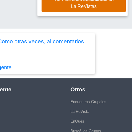
La ReVistas
 Como otras veces, al comentarlos
gente
ente
Otros
Encuentros Grupales
La ReVista
EnQués
Buscá los Grupos