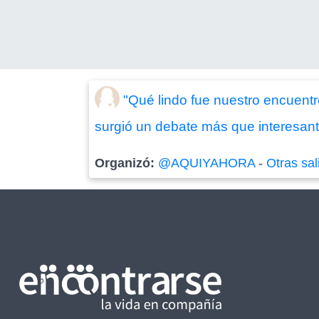
"Qué lindo fue nuestro encuentr
surgió un debate más que interesant
Organizó:
@AQUIYAHORA
-
Otras sal