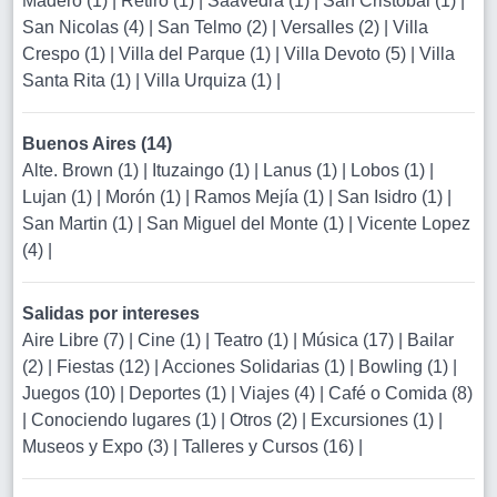
Madero (1)
|
Retiro (1)
|
Saavedra (1)
|
San Cristobal (1)
|
San Nicolas (4)
|
San Telmo (2)
|
Versalles (2)
|
Villa
Crespo (1)
|
Villa del Parque (1)
|
Villa Devoto (5)
|
Villa
Santa Rita (1)
|
Villa Urquiza (1)
|
Buenos Aires (14)
Alte. Brown (1)
|
Ituzaingo (1)
|
Lanus (1)
|
Lobos (1)
|
Lujan (1)
|
Morón (1)
|
Ramos Mejía (1)
|
San Isidro (1)
|
San Martin (1)
|
San Miguel del Monte (1)
|
Vicente Lopez
(4)
|
Salidas por intereses
Aire Libre (7)
|
Cine (1)
|
Teatro (1)
|
Música (17)
|
Bailar
(2)
|
Fiestas (12)
|
Acciones Solidarias (1)
|
Bowling (1)
|
Juegos (10)
|
Deportes (1)
|
Viajes (4)
|
Café o Comida (8)
|
Conociendo lugares (1)
|
Otros (2)
|
Excursiones (1)
|
Museos y Expo (3)
|
Talleres y Cursos (16)
|