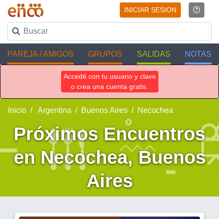
INICIAR SESION
PAREJA / AMIGOS
GRUPOS
SALIDAS
NOTAS
Accedé con tu usuario y clave
o crea una cuenta gratis.
Inicio
Argentina
Buenos Aires
Necochea
Próximos Encuentros
en Necochea, Buenos
Aires