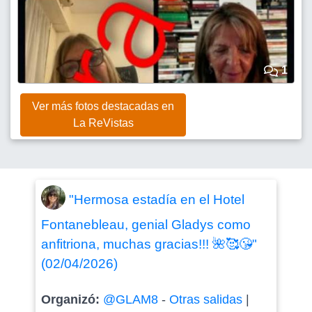
1
Ver más fotos destacadas en
La ReVistas
"Hermosa estadía en el Hotel
Fontanebleau, genial Gladys como
anfitriona, muchas gracias!!! 🌺🥰😘"
(02/04/2026)
Organizó:
@GLAM8
-
Otras salidas
|