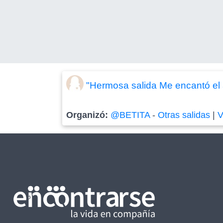
"Hermosa salida Me encantó el a
Organizó:
@BETITA
-
Otras salidas
|
V