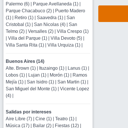
Palermo (6)
|
Parque Avellaneda (1)
|
Parque Chacabuco (2)
|
Puerto Madero
(1)
|
Retiro (1)
|
Saavedra (1)
|
San
Cristobal (1)
|
San Nicolas (4)
|
San
Telmo (2)
|
Versalles (2)
|
Villa Crespo (1)
|
Villa del Parque (1)
|
Villa Devoto (5)
|
Villa Santa Rita (1)
|
Villa Urquiza (1)
|
Buenos Aires (14)
Alte. Brown (1)
|
Ituzaingo (1)
|
Lanus (1)
|
Lobos (1)
|
Lujan (1)
|
Morón (1)
|
Ramos
Mejía (1)
|
San Isidro (1)
|
San Martin (1)
|
San Miguel del Monte (1)
|
Vicente Lopez
(4)
|
Salidas por intereses
Aire Libre (7)
|
Cine (1)
|
Teatro (1)
|
Música (17)
|
Bailar (2)
|
Fiestas (12)
|