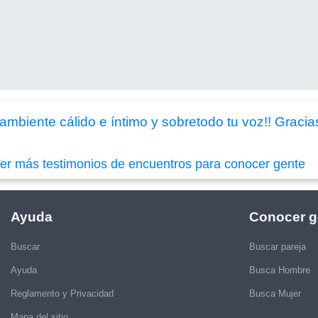
mbiente cálido e íntimo y sobretodo tu voz!! Gracia
er más testimonios de encuentros para conocer gente
Ayuda
Conocer g
Buscar
Buscar pareja
Ayuda
Busca Hombre
Reglamento y Privacidad
Busca Mujer
Mapa del sitio