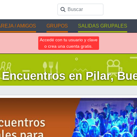
REJA / AMIGOS
GRUPOS
SALIDAS GRUPALES
Accedé con tu usuario y clave
o crea una cuenta gratis.
Encuentros en Pilar, Bu