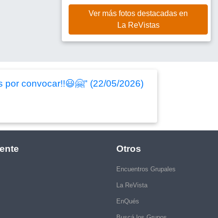
Ver más fotos destacadas en
La ReVistas
s por convocar!!😃🤗" (22/05/2026)
ente
Otros
Encuentros Grupales
La ReVista
EnQués
Buscá los Grupos