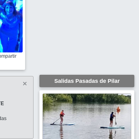
mpartir
Salidas Pasadas de Pilar
×
TE
das