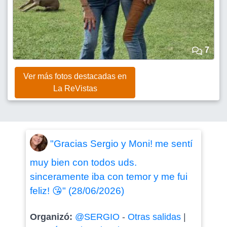
7
Ver más fotos destacadas en
La ReVistas
"Gracias Sergio y Moni! me sentí
muy bien con todos uds.
sinceramente iba con temor y me fui
feliz! 😘" (28/06/2026)
Organizó:
@SERGIO
-
Otras salidas
|