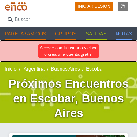
INICIAR SESION
PAREJA / AMIGOS
GRUPOS
SALIDAS
NOTAS
Accedé con tu usuario y clave
o crea una cuenta gratis.
Inicio
Argentina
Buenos Aires
Escobar
Próximos Encuentros
en Escobar, Buenos
Aires