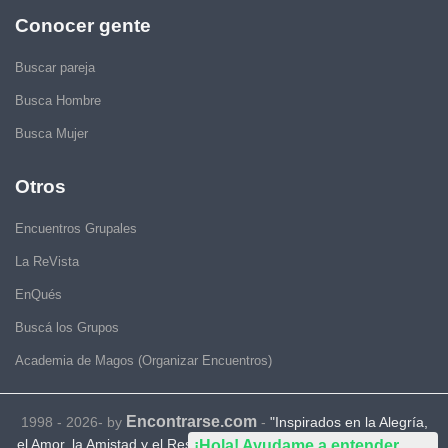
Conocer gente
Buscar pareja
Busca Hombre
Busca Mujer
Otros
Encuentros Grupales
La ReVista
EnQués
Buscá los Grupos
Academia de Magos (Organizar Encuentros)
Encontrarse.com
1998 - 2026- by
-
"Inspirados en la Alegría,
el Amor, la Amistad y el Respeto, motivamos a la gente a que sea
¡Hola! Ayudame a entender