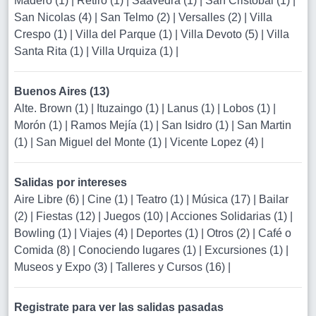
Madero (1)
|
Retiro (1)
|
Saavedra (1)
|
San Cristobal (1)
|
San Nicolas (4)
|
San Telmo (2)
|
Versalles (2)
|
Villa
Crespo (1)
|
Villa del Parque (1)
|
Villa Devoto (5)
|
Villa
Santa Rita (1)
|
Villa Urquiza (1)
|
Buenos Aires (13)
Alte. Brown (1)
|
Ituzaingo (1)
|
Lanus (1)
|
Lobos (1)
|
Morón (1)
|
Ramos Mejía (1)
|
San Isidro (1)
|
San Martin
(1)
|
San Miguel del Monte (1)
|
Vicente Lopez (4)
|
Salidas por intereses
Aire Libre (6)
|
Cine (1)
|
Teatro (1)
|
Música (17)
|
Bailar
(2)
|
Fiestas (12)
|
Juegos (10)
|
Acciones Solidarias (1)
|
Bowling (1)
|
Viajes (4)
|
Deportes (1)
|
Otros (2)
|
Café o
Comida (8)
|
Conociendo lugares (1)
|
Excursiones (1)
|
Museos y Expo (3)
|
Talleres y Cursos (16)
|
Registrate para ver las salidas pasadas