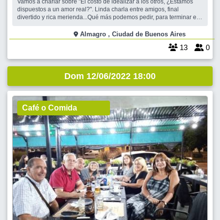
algo más...
Vamos a charlar sobre "El costo de idealizar a los otros, ¿Estamos
dispuestos a un amor real?". Linda charla entre amigos, final
divertido y rica merienda...Qué más podemos pedir, para terminar el
domingo bien arriba????? ENCUENTRO EN SALON EXCLUSIVO,
BIEN VENTILADO CON VENTANAS Y AIRE ACONDICIONADO.
Almagro , Ciudad de Buenos Aires
13
0
Dom 12/06/2022 18:00
Café o Comida