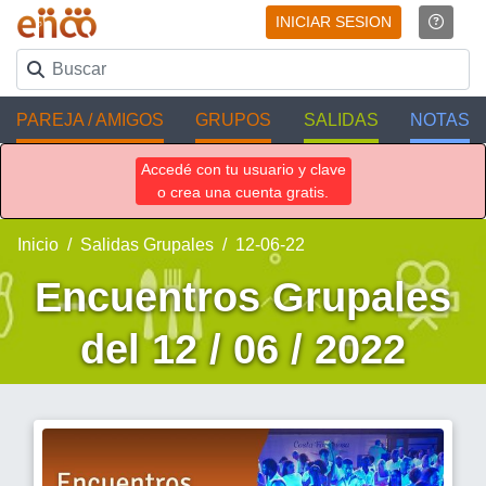
INICIAR SESION
PAREJA / AMIGOS
GRUPOS
SALIDAS
NOTAS
Accedé con tu usuario y clave
o crea una cuenta gratis.
Inicio
Salidas Grupales
12-06-22
Encuentros Grupales
del 12 / 06 / 2022