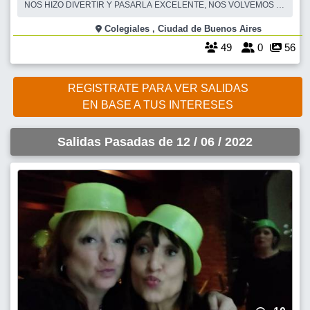
NOS HIZO DIVERTIR Y PASARLA EXCELENTE, NOS VOLVEMOS A
JUNTAR EL DOMINGO 12 DE JUNIO A LAS 19 HS Y NOS
QUEDAMOS DIVIRTIÉNDONOS , CANTANDO Y BAILANDO HASTA
Colegiales , Ciudad de Buenos Aires
LAS DOCE DE LA NOCHE!! SI TE GUSTÓ Y QUERES VOLVER,
49
0
56
AHORA TENES LA CENA INCLUÍDA!!
REGISTRATE PARA VER SALIDAS
EN BASE A TUS INTERESES
Salidas Pasadas de 12 / 06 / 2022