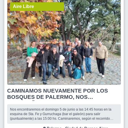
Aire Libre
CAMINAMOS NUEVAMENTE POR LOS
BOSQUES DE PALERMO, NOS
ACOMPAÑAS??
Nos encontraremos el domingo 5 de junio a las 14:45 horas en la
esquina de Sta. Fe y Gurruchaga (bar el galeón) para salir
(puntualmente) a las 15:00 hs. Caminaremos, según el recorrido
indicado, una distancia de aprox 5 km, disfrutando de lo que
esperamos sea una hermosa tarde de sol. Tomamos por la Av.