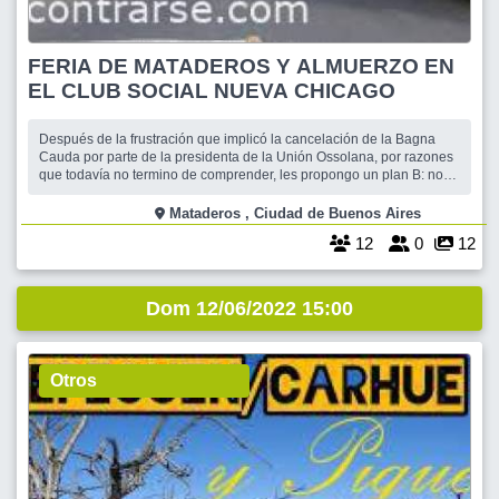
FERIA DE MATADEROS Y ALMUERZO EN
EL CLUB SOCIAL NUEVA CHICAGO
Después de la frustración que implicó la cancelación de la Bagna
Cauda por parte de la presidenta de la Unión Ossolana, por razones
que todavía no termino de comprender, les propongo un plan B: nos
encontramos a las 13 en el Club Social Nueva Chicago, en Lisandro
de la Torre 2319, a pasos de la Feria de Mataderos, mesa a nombre
Mataderos , Ciudad de Buenos Aires
de Cintia. Al
12
0
12
Dom 12/06/2022 15:00
Otros