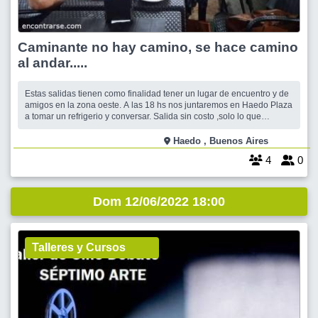
Caminante no hay camino, se hace camino
al andar.....
Estas salidas tienen como finalidad tener un lugar de encuentro y de
amigos en la zona oeste. A las 18 hs nos juntaremos en Haedo Plaza
a tomar un refrigerio y conversar. Salida sin costo ,solo lo que
consumas. Confirma tu asistencia, solo con foto. Te esperamos.
LUGAR DE ENCUENTRO: AVENIDA PERÓN(Ex Gaona) Y
Haedo , Buenos Aires
FRATERNIDAD Haedo Plaza. Si venís por
4
0
Dom 12/06/2022 18:00
Talleres y Cursos