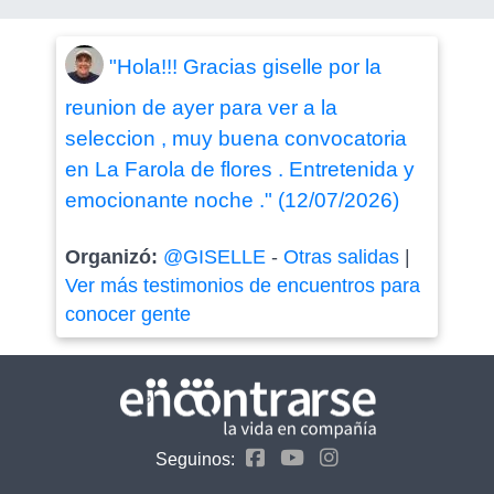
"Hola!!! Gracias giselle por la
reunion de ayer para ver a la
seleccion , muy buena convocatoria
en La Farola de flores . Entretenida y
emocionante noche ." (12/07/2026)
Organizó:
@GISELLE
-
Otras salidas
|
Ver más testimonios de encuentros para
conocer gente
Seguinos: