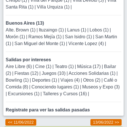
Crespo (1)
|
Villa del Parque (1)
|
Villa Devoto (5)
|
Villa
Santa Rita (1)
|
Villa Urquiza (1)
|
Buenos Aires (13)
Alte. Brown (1)
|
Ituzaingo (1)
|
Lanus (1)
|
Lobos (1)
|
Morón (1)
|
Ramos Mejía (1)
|
San Isidro (1)
|
San Martin
(1)
|
San Miguel del Monte (1)
|
Vicente Lopez (4)
|
Salidas por intereses
Aire Libre (6)
|
Cine (1)
|
Teatro (1)
|
Música (17)
|
Bailar
(2)
|
Fiestas (12)
|
Juegos (10)
|
Acciones Solidarias (1)
|
Bowling (1)
|
Deportes (1)
|
Viajes (4)
|
Otros (2)
|
Café o
Comida (8)
|
Conociendo lugares (1)
|
Museos y Expo (3)
|
Excursiones (1)
|
Talleres y Cursos (16)
|
Registrate para ver las salidas pasadas
<< 11/06/2022
13/06/2022 >>