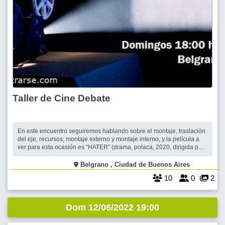
Taller de Cine Debate
En este encuentro seguiremos hablando sobre el montaje, traslación
del eje, recursos; montaje externo y montaje interno, y la película a
ver para esta ocasión es “HATER” (drama, polaca, 2020, dirigida por
Jan Komasa), podemos verla en NETFLIX buscándola como “Hater”
o con este link: https://www.netflix.com/title/81270667 La/os espero
Belgrano , Ciudad de Buenos Aires
10
0
2
Dom 12/06/2022 19:00