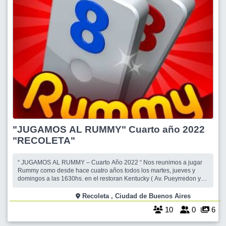
"JUGAMOS AL RUMMY" Cuarto año 2022
"RECOLETA"
“ JUGAMOS AL RUMMY – Cuarto Año 2022 “ Nos reunimos a jugar
Rummy como desde hace cuatro años todos los martes, jueves y
domingos a las 1630hs. en el restoran Kentucky ( Av. Pueyrredon y
Charcas ) CABA .( primer piso ) Las personas que vayan por primera
vez deben confirmarse para que podamos llevar todos los juegos de
Recoleta , Ciudad de Buenos Aires
rummy que sean nec
10
0
6