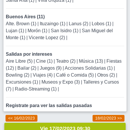
Santa Rita (1)
|
Villa Urquiza (1)
|
Buenos Aires (11)
Alte. Brown (1)
|
Ituzaingo (1)
|
Lanus (2)
|
Lobos (1)
|
Lujan (1)
|
Morón (1)
|
San Isidro (1)
|
San Miguel del
Monte (1)
|
Vicente Lopez (2)
|
Salidas por intereses
Aire Libre (5)
|
Cine (1)
|
Teatro (2)
|
Música (13)
|
Fiestas
(12)
|
Bailar (2)
|
Juegos (9)
|
Acciones Solidarias (1)
|
Bowling (2)
|
Viajes (4)
|
Café o Comida (5)
|
Otros (2)
|
Excursiones (1)
|
Museos y Expo (3)
|
Talleres y Cursos
(7)
|
Radio-Streaming (1)
|
Registrate para ver las salidas pasadas
<< 16/02/2023
18/02/2023 >>
Vie 17/02/2023 09:30