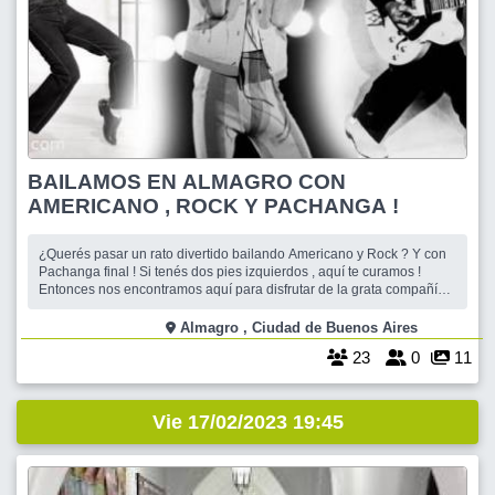
BAILAMOS EN ALMAGRO CON
AMERICANO , ROCK Y PACHANGA !
¿Querés pasar un rato divertido bailando Americano y Rock ? Y con
Pachanga final ! Si tenés dos pies izquierdos , aquí te curamos !
Entonces nos encontramos aquí para disfrutar de la grata compañía
de nuestros amigos y lo bien que nos hace bailar. Contamos con una
amplia sala bien ventilada y la mejor música , cuidando siempre la
Almagro , Ciudad de Buenos Aires
23
0
11
Vie 17/02/2023 19:45