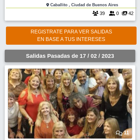
RESERVAR EL LUGAR SE DEBERÁ TRANFERIR $2000 DE SEÑA
Caballito , Ciudad de Buenos Aires
PAGANDO EL RESTO EN EL RESTAURANTE EL DÍA DEL EVENTO.
39
0
42
TODA OTRA CONSUMICIÓN FUERA DEL MENÚ SE ABONA
REGISTRATE PARA VER SALIDAS
EN BASE A TUS INTERESES
Salidas Pasadas de 17 / 02 / 2023
11