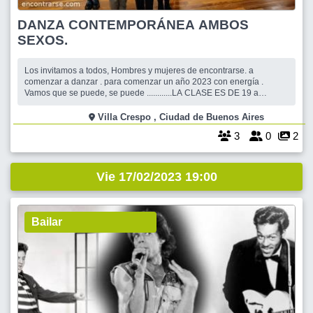
DANZA CONTEMPORÁNEA AMBOS
SEXOS.
Los invitamos a todos, Hombres y mujeres de encontrarse. a
comenzar a danzar . para comenzar un año 2023 con energía .
Vamos que se puede, se puede ............LA CLASE ES DE 19 a
20.30hs. Tiene un costo de pesos 1300 Nuestro querido maestro de
dnzas y coreógrafo .Aldo von Landesen.ES EXCELENTE. Venir con
Villa Crespo , Ciudad de Buenos Aires
ropa cómoda y al término de l
3
0
2
Vie 17/02/2023 19:00
Bailar