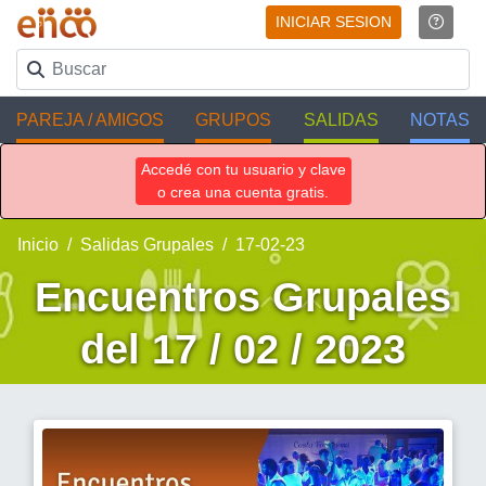
INICIAR SESION
PAREJA / AMIGOS
GRUPOS
SALIDAS
NOTAS
Accedé con tu usuario y clave
o crea una cuenta gratis.
Inicio
Salidas Grupales
17-02-23
Encuentros Grupales
del 17 / 02 / 2023