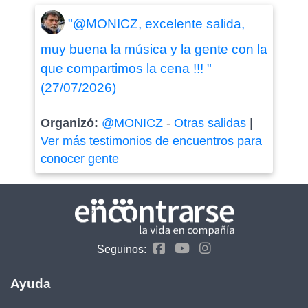
"@MONICZ, excelente salida,
muy buena la música y la gente con la
que compartimos la cena !!! "
(27/07/2026)
Organizó:
@MONICZ
-
Otras salidas
|
Ver más testimonios de encuentros para
conocer gente
Seguinos:
Ayuda