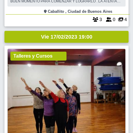
BUEN MOMENTO PARA COMENZAR Y LOGRARLO . LA ATENTA
MIRADA DE NUESTRO QUERIDO MAESTRO DE DANZAS Y
COREÓGRAFO ALDO von LANDESEN .,HARÁ POSIBLE ESO Y
Caballito , Ciudad de Buenos Aires
MUCHO MAS en tu vida. La clase tiene un costo de $500 .Le abonás
3
0
4
en el.parque al maestro.
Vie 17/02/2023 19:00
Talleres y Cursos