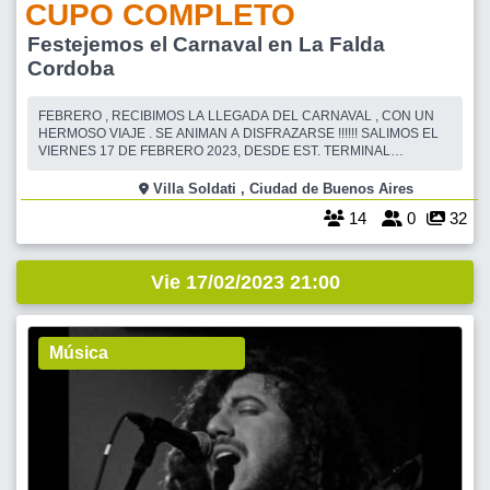
CUPO COMPLETO
Festejemos el Carnaval en La Falda
Cordoba
FEBRERO , RECIBIMOS LA LLEGADA DEL CARNAVAL , CON UN
HERMOSO VIAJE . SE ANIMAN A DISFRAZARSE !!!!!! SALIMOS EL
VIERNES 17 DE FEBRERO 2023, DESDE EST. TERMINAL
DELLEPIANE HORARIO A DESIGNAR . TAMBIÉN, HABRÁ SUBIDA
AL BUS, DESDE AVELLANEDA, EST. TERMINAL DE MORON Y EST.
Villa Soldati , Ciudad de Buenos Aires
TERMINAL DE PACHECO, EN HORARIOS A CONFIRMAR. SON 5
14
0
32
DIAS / 3 NOCHES VOLV
Vie 17/02/2023 21:00
Música