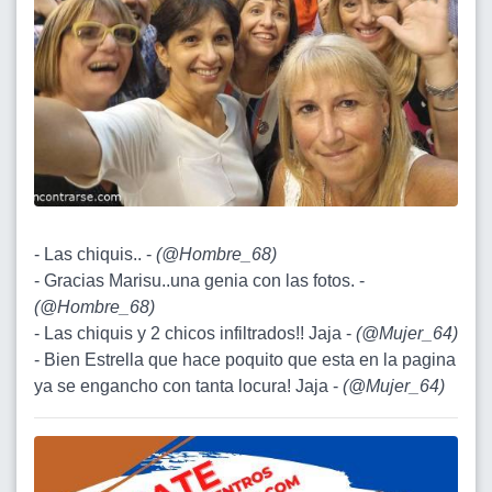
- Las chiquis.. -
(
@Hombre_68
)
- Gracias Marisu..una genia con las fotos. -
(
@Hombre_68
)
- Las chiquis y 2 chicos infiltrados!! Jaja -
(
@Mujer_64
)
- Bien Estrella que hace poquito que esta en la pagina
ya se engancho con tanta locura! Jaja -
(
@Mujer_64
)