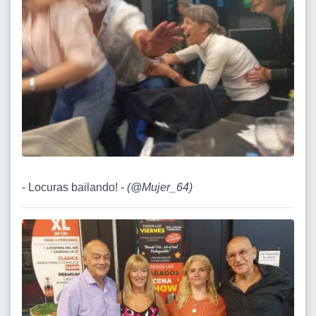
- Locuras bailando! -
(
@Mujer_64
)