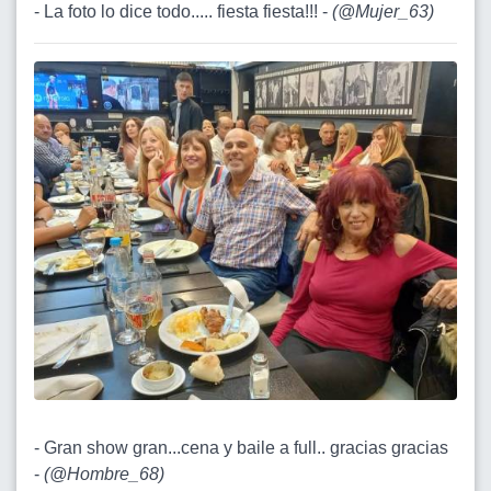
- La foto lo dice todo..... fiesta fiesta!!! -
(
@Mujer_63
)
- Gran show gran...cena y baile a full.. gracias gracias
-
(
@Hombre_68
)