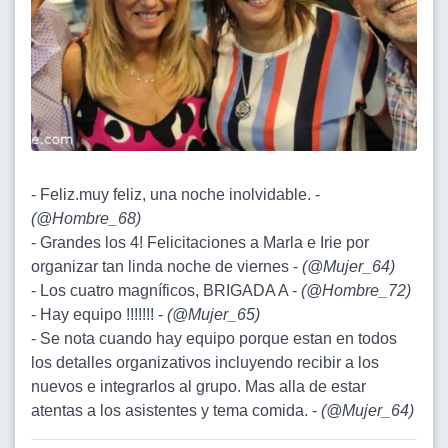
- Feliz.muy feliz, una noche inolvidable. -
(
@Hombre_68
)
- Grandes los 4! Felicitaciones a Marla e Irie por
organizar tan linda noche de viernes -
(
@Mujer_64
)
- Los cuatro magníficos, BRIGADA A -
(
@Hombre_72
)
- Hay equipo !!!!!!! -
(
@Mujer_65
)
- Se nota cuando hay equipo porque estan en todos
los detalles organizativos incluyendo recibir a los
nuevos e integrarlos al grupo. Mas alla de estar
atentas a los asistentes y tema comida. -
(
@Mujer_64
)