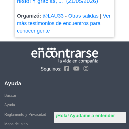
resto! Y gracias, ..." (21/05/2026)
Organizó:
@LAU33
-
Otras salidas
|
Ver
más testimonios de encuentros para
conocer gente
Seguinos:
Ayuda
Buscar
Ayuda
Reglamento y Privacidad
¡Hola! Ayudame a entender
Mapa del sitio