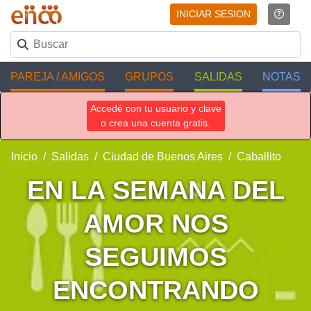
INICIAR SESION
PAREJA / AMIGOS
GRUPOS
SALIDAS
NOTAS
Accedé con tu usuario y clave
o crea una cuenta gratis.
Inicio
Salidas
Ciudad de Buenos Aires
Caballito
EN LA SEMANA DEL
AMOR NOS
SEGUIMOS
ENCONTRANDO