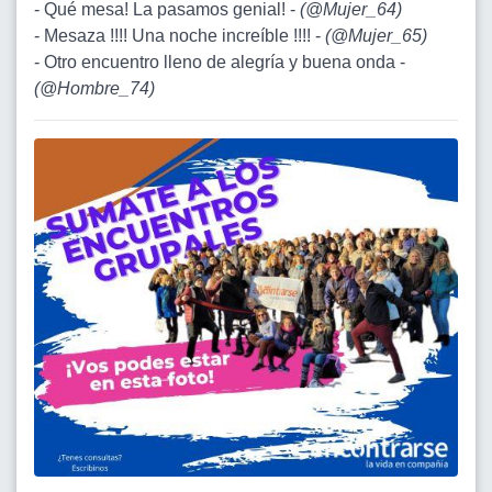
- Qué mesa! La pasamos genial! -
(
@Mujer_64
)
- Mesaza !!!! Una noche increíble !!!! -
(
@Mujer_65
)
- Otro encuentro lleno de alegría y buena onda -
(
@Hombre_74
)