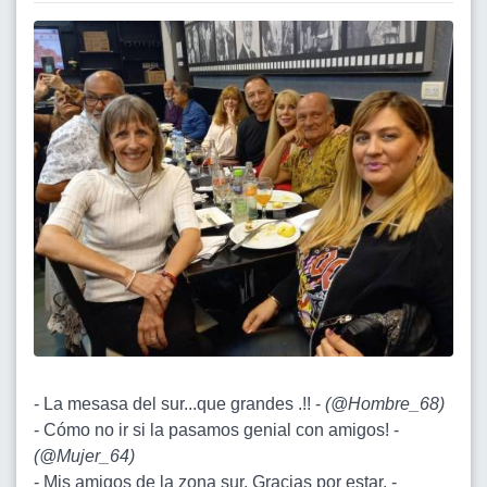
- La mesasa del sur...que grandes .!! -
(
@Hombre_68
)
- Cómo no ir si la pasamos genial con amigos! -
(
@Mujer_64
)
- Mis amigos de la zona sur. Gracias por estar. -