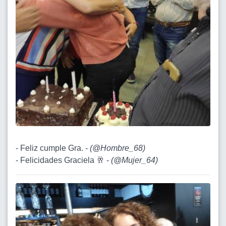
- Feliz cumple Gra. -
(
@Hombre_68
)
- Felicidades Graciela 🥂 -
(
@Mujer_64
)