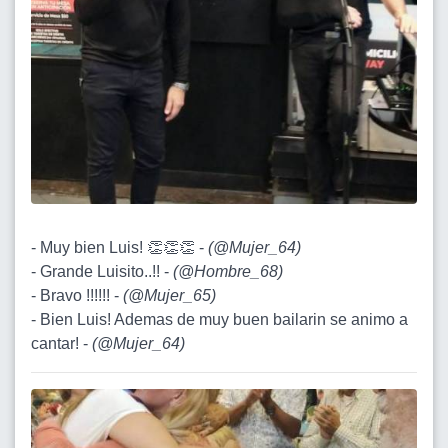
- Muy bien Luis! 👏👏👏 -
(
@Mujer_64
)
- Grande Luisito..!! -
(
@Hombre_68
)
- Bravo !!!!!! -
(
@Mujer_65
)
- Bien Luis! Ademas de muy buen bailarin se animo a
cantar! -
(
@Mujer_64
)