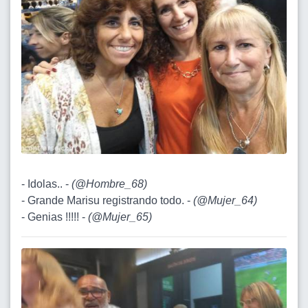
- Idolas.. -
(
@Hombre_68
)
- Grande Marisu registrando todo. -
(
@Mujer_64
)
- Genias !!!!! -
(
@Mujer_65
)