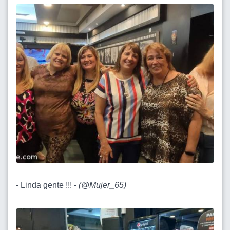
- Linda gente !!! -
(
@Mujer_65
)