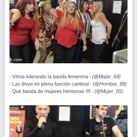
- Vilma liderando la banda femenina -
(
@Mujer_64
)
- Las divas en plena función cantoral -
(
@Hombre_68
)
- Que banda de mujeres hermosas !!!! -
(
@Mujer_65
)