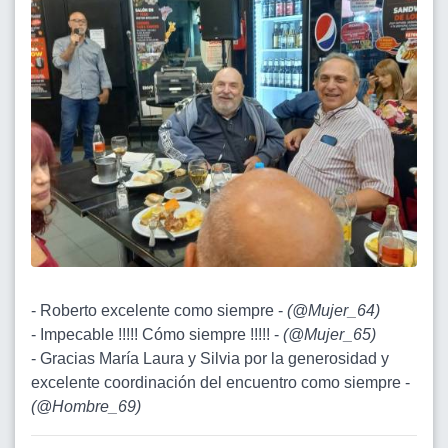
- Roberto excelente como siempre -
(
@Mujer_64
)
- Impecable !!!!! Cómo siempre !!!!! -
(
@Mujer_65
)
- Gracias María Laura y Silvia por la generosidad y
excelente coordinación del encuentro como siempre -
(
@Hombre_69
)