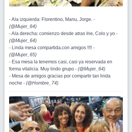
- Ala izquierda: Florentino, Manu, Jorge. -
(
@Mujer_64
)
- Ala derecha: comienzo desde atras Irie, Colo y yo -
(
@Mujer_64
)
- Linda mesa compartida.con amigos !!!! -
(
@Mujer_65
)
- Esa mesa la tenemos casi, casi ya reservada en
forma vitalicia. Muy lindo grupo -
(
@Mujer_64
)
- Mesa de amigos gracias por compartir tan linda
noche -
(
@Hombre_74
)