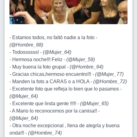
- Estamos todos, no faltó nadie a la foto -
(
@Hombre_68
)
- Todossssss! -
(
@Mujer_64
)
- Hermosa noche!!! Feliz -
(
@Mujer_59
)
- Muy buena la foto grupal -
(
@Hombre_64
)
- Gracias chicas,hermoso encuentro!!! -
(
@Mujer_77
)
- Manden la foto a CARAS o a HOLA -
(
@Hombre_72
)
- Excelente foto que refleja lo bien que lo pasamos -
(
@Mujer_64
)
- Excelente que linda gente !!!!! -
(
@Mujer_65
)
- A Mario lo reconocemos por la camisa!! -
(
@Mujer_64
)
- Otra noche excepcional , llena de alegría y buena
onda!!! -
(
@Hombre_74
)