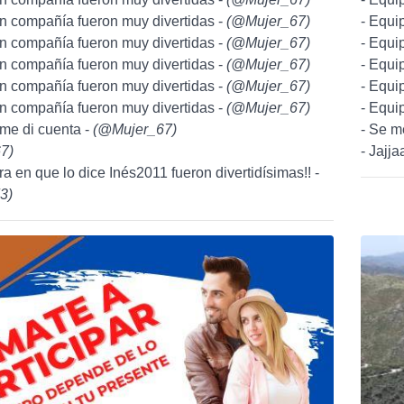
n compañía fueron muy divertidas -
(
@Mujer_67
)
- Equi
n compañía fueron muy divertidas -
(
@Mujer_67
)
- Equi
n compañía fueron muy divertidas -
(
@Mujer_67
)
- Equi
n compañía fueron muy divertidas -
(
@Mujer_67
)
- Equi
n compañía fueron muy divertidas -
(
@Mujer_67
)
- Equi
me di cuenta -
(
@Mujer_67
)
- Se m
67
)
- Jajja
ra en que lo dice Inés2011 fueron divertidísimas!! -
3
)