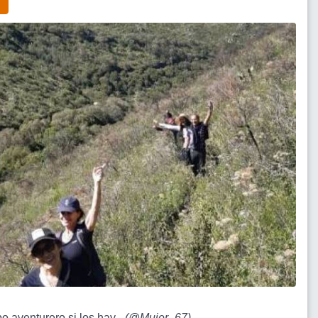
po aventurero si los hay -
(
@Mujer_67
)