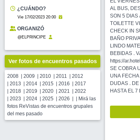
EL VIERNES
AL BUS, DE
¿CUÁNDO?
SON 5 DIAS
Vie 17/02/2023 20:00
TOILETTE V
ORGANIZÓ
CHECK IN S
@ELPRINCIPE
BAÑO PRIVA
LINDO MATE
BEBIDAS . 
Ver fotos de encuentros pasados
https://ar.ho
SE COBRA U
UNA FECHA 
2008
|
2009
|
2010
|
2011
|
2012
DUDAS . DE
|
2013
|
2014
|
2015
|
2016
|
2017
HASTA EL 7
|
2018
|
2019
|
2020
|
2021
|
2022
|
2023
|
2024
|
2025
|
2026
| |
Mirá las
fotos ReVistas de encuentros grupales
del mes pasado