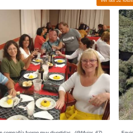
Ver las 32 fotos
n compañía fueron muy divertidas -
(
@Mujer_67
)
- Equi