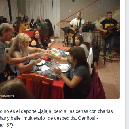
o no es el deporte...jajaja, pero sí las cenas con charlas
das y baile "multietario" de despedida. Cariños! -
er_67
)