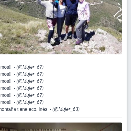
amos!!! -
(
@Mujer_67
)
amos!!! -
(
@Mujer_67
)
amos!!! -
(
@Mujer_67
)
amos!!! -
(
@Mujer_67
)
amos!!! -
(
@Mujer_67
)
amos!!! -
(
@Mujer_67
)
montaña tiene eco, Inés! -
(
@Mujer_63
)