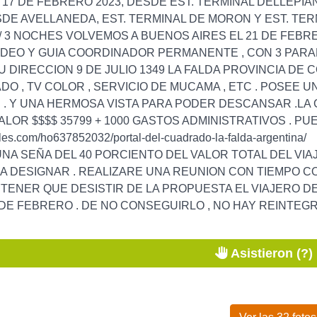
 17 DE FEBRERO 2023, DESDE EST. TERMINAL DELLEPIA
SDE AVELLANEDA, EST. TERMINAL DE MORON Y EST. TE
 / 3 NOCHES VOLVEMOS A BUENOS AIRES EL 21 DE FEBR
IDEO Y GUIA COORDINADOR PERMANENTE , CON 3 PAR
U DIRECCION 9 DE JULIO 1349 LA FALDA PROVINCIA DE 
DO , TV COLOR , SERVICIO DE MUCAMA , ETC . POSEE 
 . Y UNA HERMOSA VISTA PARA PODER DESCANSAR .LA 
VALOR $$$$ 35799 + 1000 GASTOS ADMINISTRATIVOS . P
teles.com/ho637852032/portal-del-cuadrado-la-falda-argentina/
NA SEÑA DEL 40 PORCIENTO DEL VALOR TOTAL DEL VIA
A DESIGNAR . REALIZARE UNA REUNION CON TIEMPO 
 TENER QUE DESISTIR DE LA PROPUESTA EL VIAJERO 
 DE FEBRERO . DE NO CONSEGUIRLO , NO HAY REINTEGRO 
Asistieron (?)