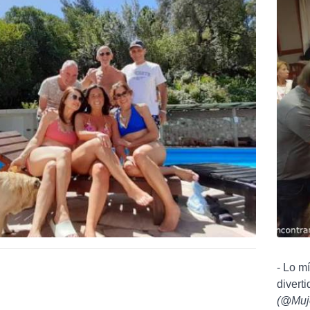
- Lo mí
diverti
(
@Muj