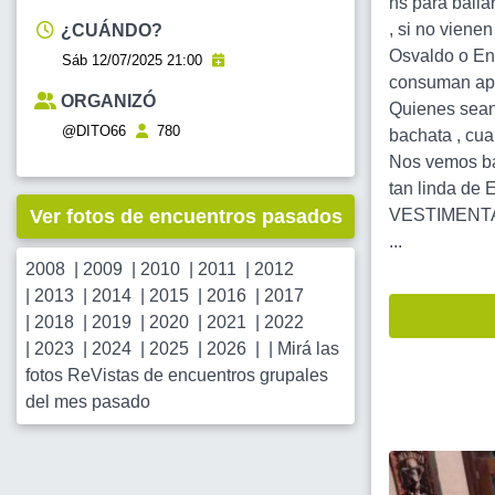
hs para baila
, si no viene
¿CUÁNDO?
Osvaldo o Enc
Sáb 12/07/2025 21:00
consuman apar
ORGANIZÓ
Quienes sean 
@DITO66
780
bachata , cuar
Nos vemos bai
tan linda de E
Ver fotos de encuentros pasados
VESTIMENTA
...
2008
|
2009
|
2010
|
2011
|
2012
|
2013
|
2014
|
2015
|
2016
|
2017
|
2018
|
2019
|
2020
|
2021
|
2022
|
2023
|
2024
|
2025
|
2026
| |
Mirá las
fotos ReVistas de encuentros grupales
del mes pasado