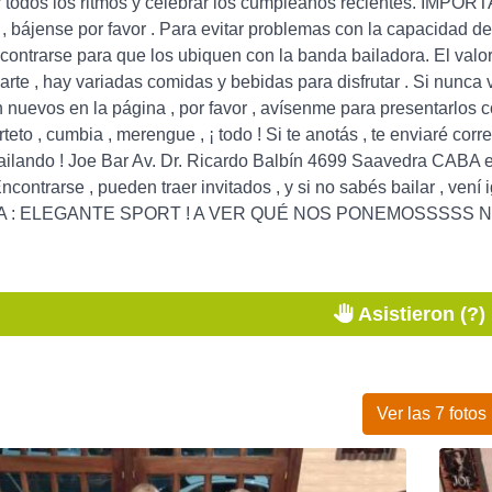
r todos los ritmos y celebrar los cumpleaños recientes. IMPO
n , bájense por favor . Para evitar problemas con la capacidad de
ontrarse para que los ubiquen con la banda bailadora. El valor d
te , hay variadas comidas y bebidas para disfrutar . Si nunca vi
nuevos en la página , por favor , avísenme para presentarlos co
teto , cumbia , merengue , ¡ todo ! Si te anotás , te enviaré corr
lando ! Joe Bar Av. Dr. Ricardo Balbín 4699 Saavedra CABA esq
ncontrarse , pueden traer invitados , y si no sabés bailar , vení 
 : ELEGANTE SPORT ! A VER QUÉ NOS PONEMOSSSSS Nos v
Asistieron (?)
Ver las 7 fotos