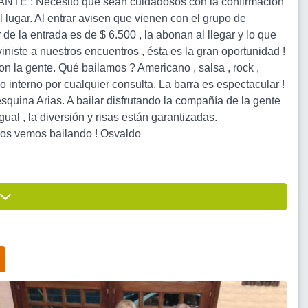
RTANTE : Necesito que sean cuidadosos con la confirmación
l lugar. Al entrar avisen que vienen con el grupo de
e la entrada es de $ 6.500 , la abonan al llegar y lo que
niste a nuestros encuentros , ésta es la gran oportunidad !
n la gente. Qué bailamos ? Americano , salsa , rock ,
eo interno por cualquier consulta. La barra es espectacular !
uina Arias. A bailar disfrutando la compañía de la gente
igual , la diversión y risas están garantizadas.
emos bailando ! Osvaldo