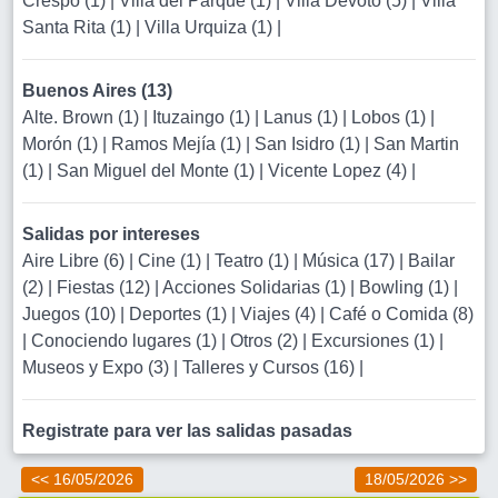
Crespo (1)
|
Villa del Parque (1)
|
Villa Devoto (5)
|
Villa
Santa Rita (1)
|
Villa Urquiza (1)
|
Buenos Aires (13)
Alte. Brown (1)
|
Ituzaingo (1)
|
Lanus (1)
|
Lobos (1)
|
Morón (1)
|
Ramos Mejía (1)
|
San Isidro (1)
|
San Martin
(1)
|
San Miguel del Monte (1)
|
Vicente Lopez (4)
|
Salidas por intereses
Aire Libre (6)
|
Cine (1)
|
Teatro (1)
|
Música (17)
|
Bailar
(2)
|
Fiestas (12)
|
Acciones Solidarias (1)
|
Bowling (1)
|
Juegos (10)
|
Deportes (1)
|
Viajes (4)
|
Café o Comida (8)
|
Conociendo lugares (1)
|
Otros (2)
|
Excursiones (1)
|
Museos y Expo (3)
|
Talleres y Cursos (16)
|
Registrate para ver las salidas pasadas
<< 16/05/2026
18/05/2026 >>