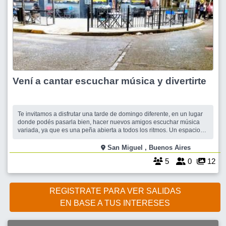
Vení a cantar escuchar música y divertirte
Te invitamos a disfrutar una tarde de domingo diferente, en un lugar
donde podés pasarla bien, hacer nuevos amigos escuchar música
variada, ya que es una peña abierta a todos los ritmos. Un espacio
apropiado para conectar y vincularnos. En un ambiente cálido y
familiar, podés cantar si querés, acompañado por la guitarra de Abel,
San Miguel , Buenos Aires
o llevar
5
0
12
REGISTRATE PARA VER SALIDAS
EN BASE A TUS INTERESES