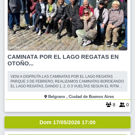
CAMINATA POR EL LAGO REGATAS EN
OTOÑO...
VENI A DISFRUTA LAS CAMINATAS POR EL LAGO REGATAS
PARQUE 3 DE FEBRERO, REALIZAMOS CAMINATAS BORDEANDO
EL LAGO REGATAS, DANDO 1, 2, O 3 VUELTAS SEGUN EL RITMO
DE CADA UNO. CONOCIENDO AMIGOS NUEVOS, CHARLANDO
MIENTRAS CAMINAMOS, DISFRUTANDO DEL AIRE LIBRE Y DEL
Belgrano , Ciudad de Buenos Aires
HERMOSO PAISAJE DEL LAGO. EN CONTACTO DIRECTO CON LA
8
0
NATURALEZA. ESTA VEZ TERMINAMOS CON
Dom 17/05/2026 17:00