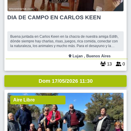
DIA DE CAMPO EN CARLOS KEEN
Buena juntada en Carlos Keen en la chacra de nuestra amiga Edith,
dónde siempre hay charlas, risas, juegos, rica comida, conectar con
la naturaleza, los animales y mucho más. Para el desayuno y la
merienda llevamos cada uno lo que más nos guste desde las
infusiones preferidas ( mate, café o té) hasta los acompañamientos
Lujan , Buenos Aires
bizcochos, budines, fa
13
0
Dom 17/05/2026 11:30
Aire Libre