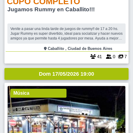
CUPO COMPLETO
Jugamos Rummy en Caballito!!!
Venite a pasar una linda tarde de juegos de rummy!! de 17 a 20 hs.
Jugar Rummy es super divertido, ideal para socializar y hacer nuevos
amigos ya que permite hasta 4 jugadores por mesa. Ayuda a mejorar
la memoria, la atención, la concentración y te despeja la mente!
Cuando te confirmes te aparecerá la dirección exacta. 😊 Esta Sali
Caballito , Ciudad de Buenos Aires
41
0
7
Dom 17/05/2026 19:00
Música