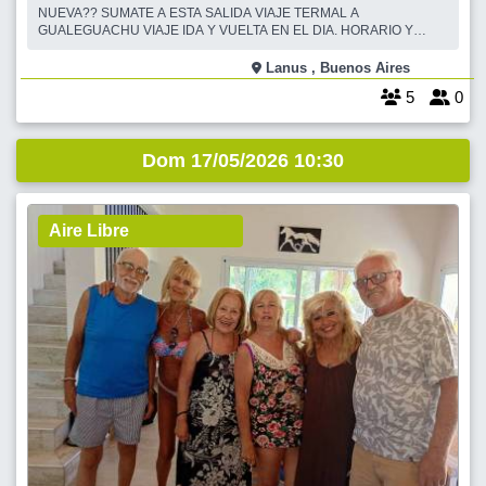
NUEVA?? SUMATE A ESTA SALIDA VIAJE TERMAL A
GUALEGUACHU VIAJE IDA Y VUELTA EN EL DIA. HORARIO Y
LUGAR DE SALIDA A CONFIRMAR ( LA IDEA ES SALIR
TEMPRANO A LA MAÑANA PARA APROVECHAR EL DIA)
Lanus , Buenos Aires
ENTRADA A TERMAS DE GUALEGUACHU COORDINADOR
5
0
PERMANENTE DE LA EMPRESA EL CAIRO TRAVEL NO INCLU
Dom 17/05/2026 10:30
Aire Libre