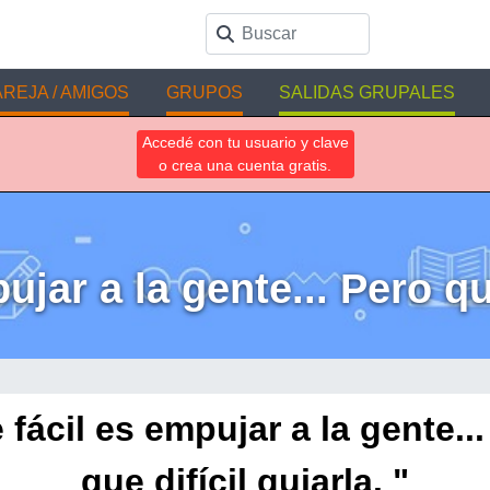
REJA / AMIGOS
GRUPOS
SALIDAS GRUPALES
Accedé con tu usuario y clave
o crea una cuenta gratis.
jar a la gente... Pero que
 fácil es empujar a la gente...
que difícil guiarla. "