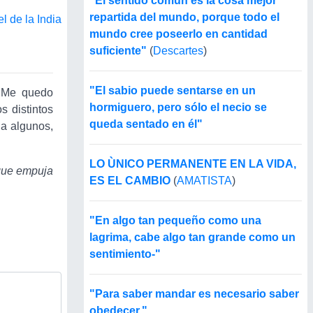
"El sentido común es la cosa mejor
repartida del mundo, porque todo el
 de la India
mundo cree poseerlo en cantidad
suficiente"
(
Descartes
)
"El sabio puede sentarse en un
. Me quedo
hormiguero, pero sólo el necio se
s distintos
queda sentado en él"
 a algunos,
LO ÙNICO PERMANENTE EN LA VIDA,
 que empuja
ES EL CAMBIO
(
AMATISTA
)
"En algo tan pequeño como una
lagrima, cabe algo tan grande como un
sentimiento-"
"Para saber mandar es necesario saber
obedecer."