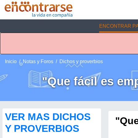
ENCONTRAR PA
Inicio
Notas y Foros
Dichos y proverbios
"Que fácil es empu
VER MAS DICHOS
"Que
Y PROVERBIOS