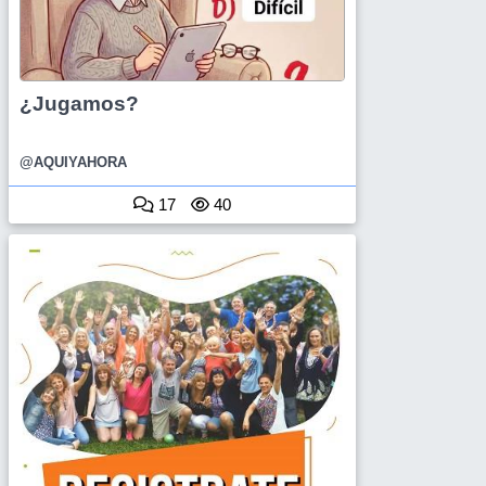
¿Jugamos?
@AQUIYAHORA
17
40