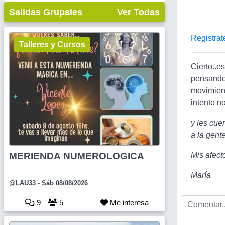
Salidas Grupales
Ver Todas
Registrat
Talleres y Cursos
Cierto..
pensando 
movimient
intento n
y les cue
a la gent
MERIENDA NUMEROLOGICA
Mis afect
María
@LAU33
- Sáb 08/08/2026
9
5
Me interesa