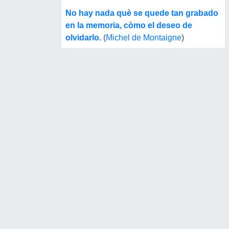
No hay nada què se quede tan grabado
en la memoria, còmo el deseo de
olvidarlo.
(
Michel de Montaigne
)