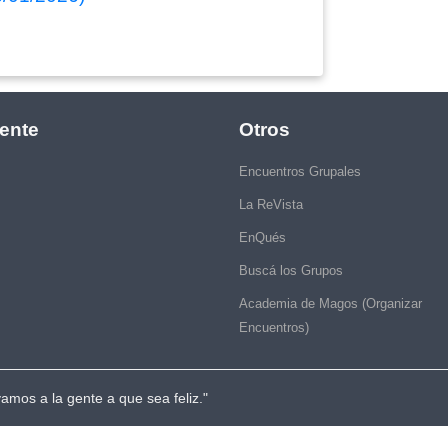
ente
Otros
Encuentros Grupales
La ReVista
EnQués
Buscá los Grupos
Academia de Magos (Organizar
Encuentros)
vamos a la gente a que sea feliz."