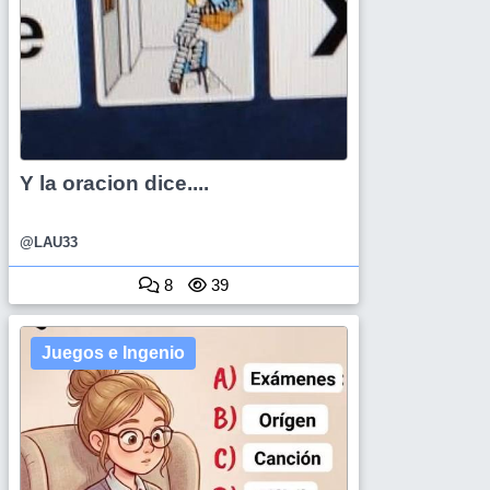
Y la oracion dice....
@LAU33
8
39
Juegos e Ingenio