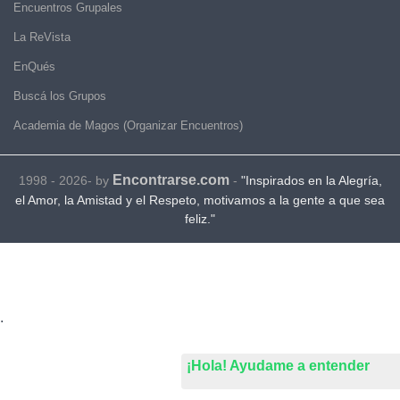
Encuentros Grupales
La ReVista
EnQués
Buscá los Grupos
Academia de Magos (Organizar Encuentros)
Encontrarse.com
1998 - 2026- by
-
"Inspirados en la Alegría,
el Amor, la Amistad y el Respeto, motivamos a la gente a que sea
feliz."
.
¡Hola! Ayudame a entender