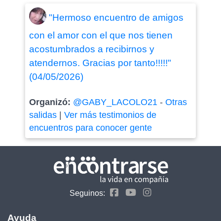
"Hermoso encuentro de amigos
con el amor con el que nos tienen
acostumbrados a recibirnos y
atendernos. Gracias por tanto!!!!!"
(04/05/2026)
Organizó:
@GABY_LACOLO21
-
Otras
salidas
|
Ver más testimonios de
encuentros para conocer gente
Seguinos:
Ayuda