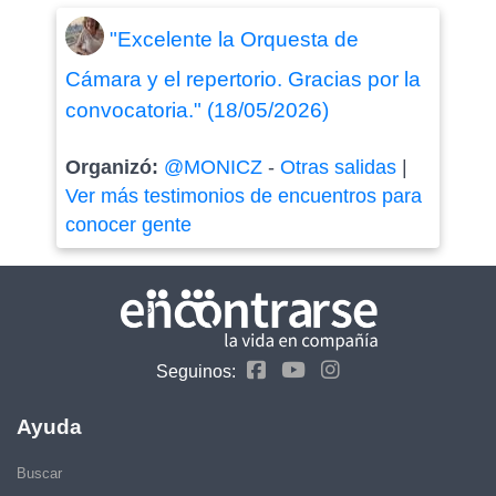
"Excelente la Orquesta de
Cámara y el repertorio. Gracias por la
convocatoria." (18/05/2026)
Organizó:
@MONICZ
-
Otras salidas
|
Ver más testimonios de encuentros para
conocer gente
Seguinos:
Ayuda
Buscar