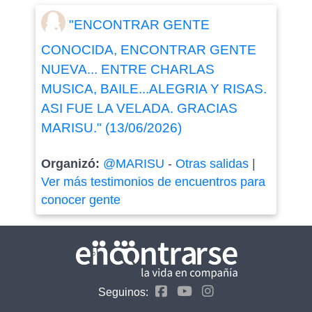
"ENCONTRAR GENTE
CONOCIDA, ENCONTRAR GENTE
NUEVA... ENTRE CHARLAS
MUSICA, BAILE...ALEGRIA Y RISAS.
ASI FUE LA VELADA. GRACIAS
MARISU." (13/06/2026)
Organizó:
@MARISU
-
Otras salidas
|
Ver más testimonios de encuentros para
conocer gente
Seguinos: