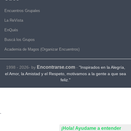
Encuentros Grupales
La ReVista
EnQués
Buscá los Grupos
Academia de Magos (Organizar Encuentros)
Encontrarse.com
1998 - 2026- by
-
"Inspirados en la Alegría,
el Amor, la Amistad y el Respeto, motivamos a la gente a que sea
feliz."
.
¡Hola! Ayudame a entender