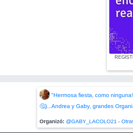
REGISTR
"Hermosa fiesta, como ninguna!
🤔)...Andrea y Gaby, grandes Organiza
Organizó:
@GABY_LACOLO21
-
Otra