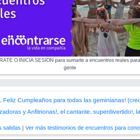
ATE O INICIA SESION para sumarte a encuentros reales para
gente
, Feliz Cumpleaños para todas las geminianas! (cre
doras y Anfitrionas!, el cantante, superdivertido!, la
s salidas
|
Ver más testimonios de encuentros para cono