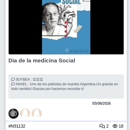
Dia de la medicina Social
SOYBEA : 👏👏👏
ANAEL : Uno de los patriotas de nuestra Argentina.Un grande en
todo sentido! Gracias por hacernos recordar d
05/08/2026
#N91132
2
18