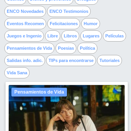
ENCO Novedades
ENCO Testimonios
Eventos Recomen
Felicitaciones
Humor
Juegos e Ingenio
Libre
Libros
Lugares
Películas
Pensamientos de Vida
Poesias
Política
Salidas info. adic.
TIPs para encontrarse
Tutoriales
Vida Sana
Pensamientos de Vida