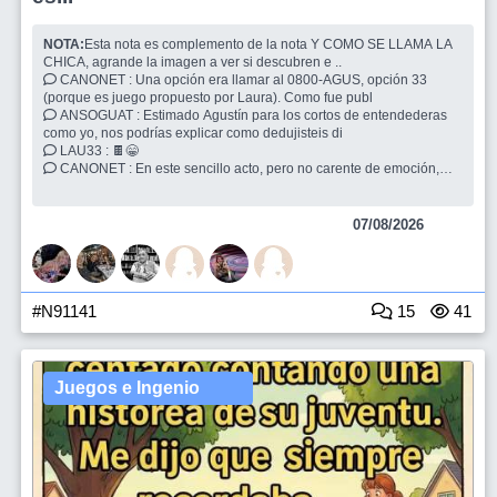
NOTA:
Esta nota es complemento de la nota Y COMO SE LLAMA LA
CHICA, agrande la imagen a ver si descubren e ..
CANONET : Una opción era llamar al 0800-AGUS, opción 33
(porque es juego propuesto por Laura). Como fue publ
ANSOGUAT : Estimado Agustín para los cortos de entendederas
como yo, nos podrías explicar como dedujisteis di
LAU33 : 🍫😁
CANONET : En este sencillo acto, pero no carente de emoción,
quiero agradecer a Laura @LAU33... Perdón, esta
07/08/2026
#N91141
15
41
Juegos e Ingenio