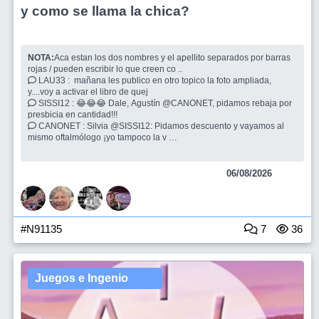
y como se llama la chica?
NOTA:
Aca estan los dos nombres y el apellito separados por barras
rojas / pueden escribir lo que creen co ..
LAU33 : mañana les publico en otro topico la foto ampliada,
y....voy a activar el libro de quej
SISSI12 : 😂😂😂 Dale, Agustín @CANONET, pidamos rebaja por
presbicia en cantidad!!!
CANONET : Silvia @SISSI12: Pidamos descuento y vayamos al
mismo oftalmólogo ¡yo tampoco la v
SISSI12 : Es que veo borrosa la primera imagen 😂
06/08/2026
#N91135
7
36
Juegos e Ingenio