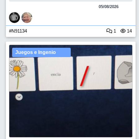
05/08/2026
#N91134
1
14
Juegos e Ingenio