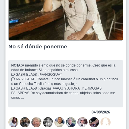
No sé dónde ponerme
NOTA:
A menudo siento que no sé dónde ponerme. Creo que es la
edad de balance.Si de espaldas a mi casa . ..
GABRIELA58 : @ANSOGUAT
ANSOGUAT : Tomate un rico malbec ó un cabernet ó un pinot noir
ó un Cosecha Tardía ó el q más te guste, r
GABRIELA58 : Gracias @AQUIY AHORA . hERMOSAS
PALABRAS. Yo soy acumuladora de cartas, objetos, fotos..todo me
emoc
AQUIYAHORA : Hola @GABRIELA58. te leía y pensaba en
simultáneo que uno no se va ni vuelve, somos siempre otros
04/08/2026