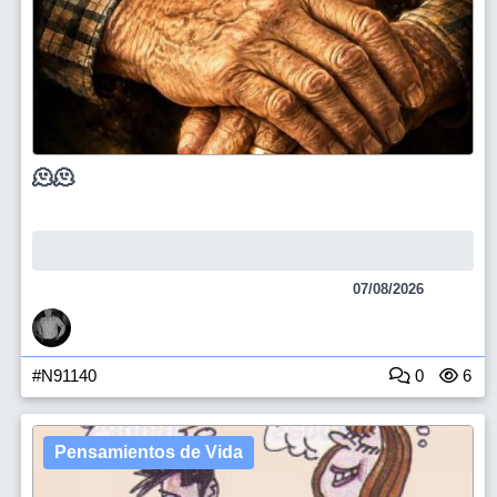
🫠🫠
07/08/2026
#N91140
0
6
Pensamientos de Vida