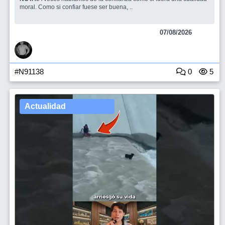
moral. Como si confiar fuese ser buena, ..
07/08/2026
#N91138
0
5
Actualidad