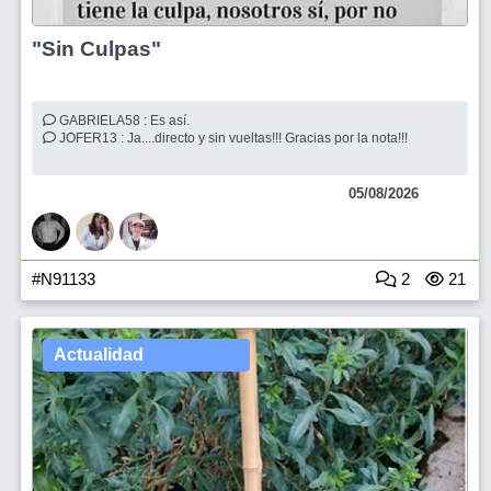
"Sin Culpas"
GABRIELA58 : Es así.
JOFER13 : Ja....directo y sin vueltas!!! Gracias por la nota!!!
05/08/2026
#N91133
2
21
Actualidad