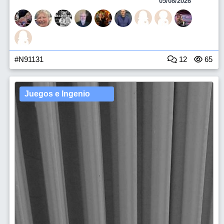
05/08/2026
#N91131
12
65
Juegos e Ingenio