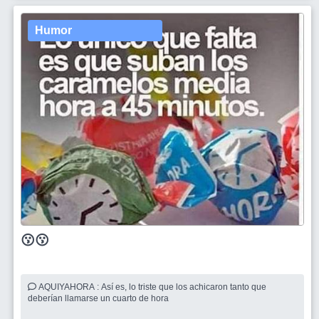
Humor
😗😗
AQUIYAHORA : Así es, lo triste que los achicaron tanto que
deberían llamarse un cuarto de hora