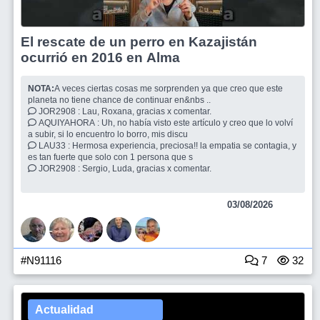
El rescate de un perro en Kazajistán
ocurrió en 2016 en Alma
NOTA:
A veces ciertas cosas me sorprenden ya que creo que este
planeta no tiene chance de continuar en&nbs ..
JOR2908 : Lau, Roxana, gracias x comentar.
AQUIYAHORA : Uh, no había visto este artículo y creo que lo volví
a subir, si lo encuentro lo borro, mis discu
LAU33 : Hermosa experiencia, preciosa!! la empatia se contagia, y
es tan fuerte que solo con 1 persona que s
JOR2908 : Sergio, Luda, gracias x comentar.
03/08/2026
#N91116
7
32
Actualidad