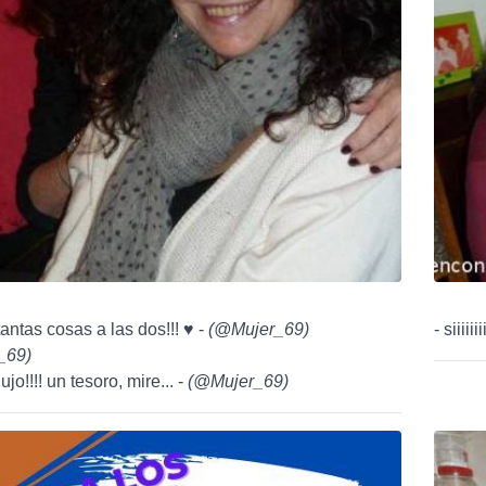
tantas cosas a las dos!!! ♥ -
(
@Mujer_69
)
- siiiiiii
_69
)
ujo!!!! un tesoro, mire... -
(
@Mujer_69
)