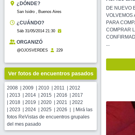
¿DÓNDE?
DE NUEVO E
San Isidro , Buenos Aires
VOLVEMOS A
PARA COMPA
¿CUÁNDO?
COMPRAR LO
Sáb 31/05/2014 21:30
CONFIRMADO
ORGANIZÓ
...
@OJOSVERDES
229
Ver fotos de encuentros pasados
2008
|
2009
|
2010
|
2011
|
2012
|
2013
|
2014
|
2015
|
2016
|
2017
|
2018
|
2019
|
2020
|
2021
|
2022
|
2023
|
2024
|
2025
|
2026
| |
Mirá las
fotos ReVistas de encuentros grupales
del mes pasado