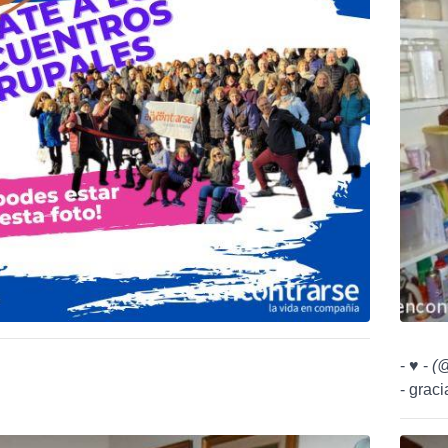
- ♥ -
(
@
- graci