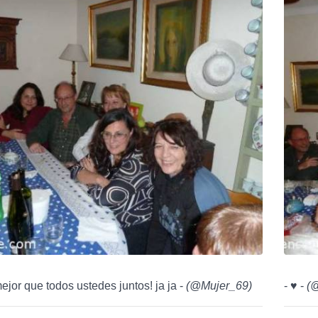
mejor que todos ustedes juntos! ja ja -
(
@Mujer_69
)
- ♥ -
(
@