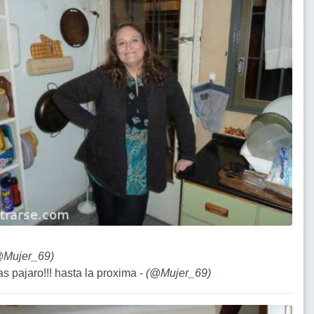
Mujer_69
)
as pajaro!!! hasta la proxima -
(
@Mujer_69
)