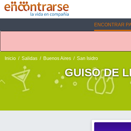
ENCONTRAR PA
Inicio
Salidas
Buenos Aires
San Isidro
GUISO DE L