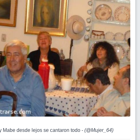
 y Mabe desde lejos se cantaron todo -
(
@Mujer_64
)