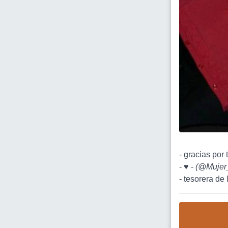
- gracias por 
- ♥ -
(
@Mujer
- tesorera de l