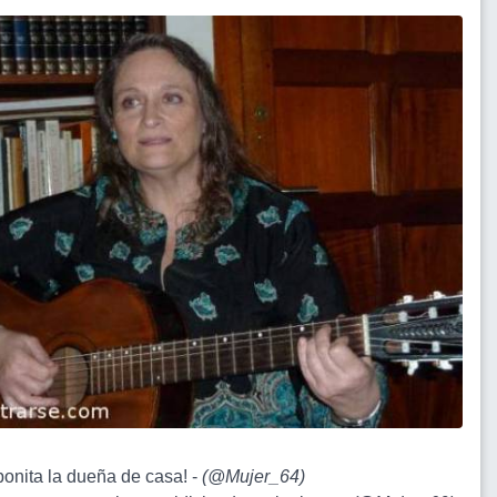
bonita la dueña de casa! -
(
@Mujer_64
)