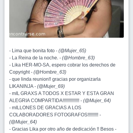
- Lima que bonita foto -
(
@Mujer_65
)
- La Reina de la noche. -
(
@Hombre_63
)
- Lika HER-MO-SA, espero cobrar los derechos de
Copyright -
(
@Hombre_63
)
- que linda reunion!! gracias por organizarla
LIKANINJA -
(
@Mujer_69
)
- mIL GRAXS A TODOS X ESTAR Y ESTA GRAN
ALEGRIA COMPARTIDA!!!!!!!!!!!!!! -
(
@Mujer_64
)
- mILLONES DE GRACIAS A LOS
COLABORADORES FOTOGRAFOS!!!!!!!!! -
(
@Mujer_64
)
- Gracias Lika por otro año de dedicación !! Besos -