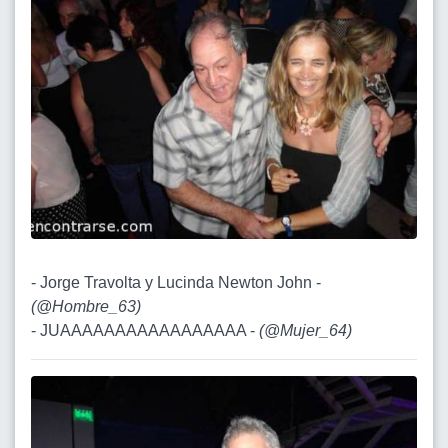
- Jorge Travolta y Lucinda Newton John -
(
@Hombre_63
)
- JUAAAAAAAAAAAAAAAAA -
(
@Mujer_64
)