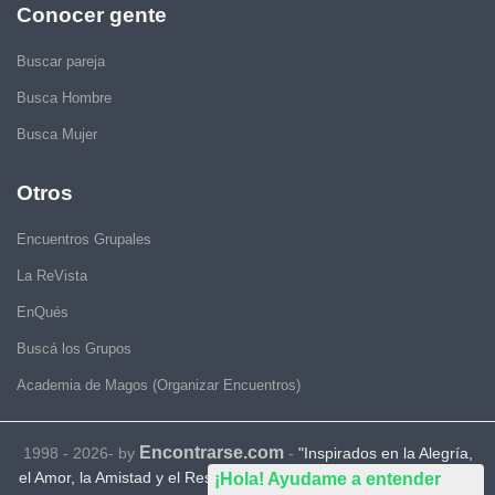
Conocer gente
Buscar pareja
Busca Hombre
Busca Mujer
Otros
Encuentros Grupales
La ReVista
EnQués
Buscá los Grupos
Academia de Magos (Organizar Encuentros)
Encontrarse.com
1998 - 2026- by
-
"Inspirados en la Alegría,
el Amor, la Amistad y el Respeto, motivamos a la gente a que sea
¡Hola! Ayudame a entender