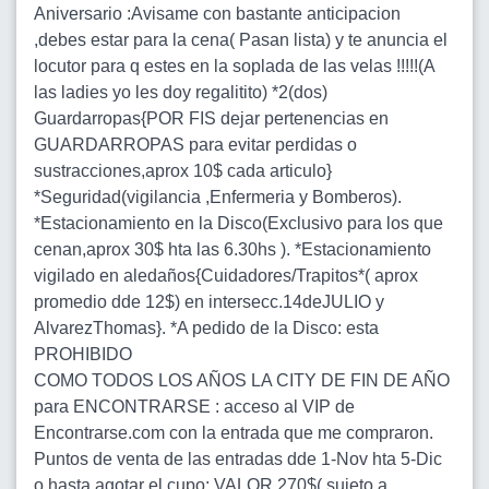
Aniversario :Avisame con bastante anticipacion
,debes estar para la cena( Pasan lista) y te anuncia el
locutor para q estes en la soplada de las velas !!!!!(A
las ladies yo les doy regalitito) *2(dos)
Guardarropas{POR FIS dejar pertenencias en
GUARDARROPAS para evitar perdidas o
sustracciones,aprox 10$ cada articulo}
*Seguridad(vigilancia ,Enfermeria y Bomberos).
*Estacionamiento en la Disco(Exclusivo para los que
cenan,aprox 30$ hta las 6.30hs ). *Estacionamiento
vigilado en aledaños{Cuidadores/Trapitos*( aprox
promedio dde 12$) en intersecc.14deJULIO y
AlvarezThomas}. *A pedido de la Disco: esta
PROHIBIDO
COMO TODOS LOS AÑOS LA CITY DE FIN DE AÑO
para ENCONTRARSE : acceso al VIP de
Encontrarse.com con la entrada que me compraron.
Puntos de venta de las entradas dde 1-Nov hta 5-Dic
o hasta agotar el cupo: VALOR 270$( sujeto a