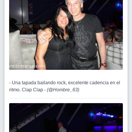
- Una tapada bailando rock, excelente cadencia en el
ritmo. Clap Clap -
(
@Hombre_63
)