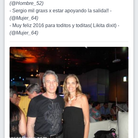
(
@Hombre_52
)
- Sergio mil graxs x estar apoyando la salida!! -
(
@Mujer_64
)
- Muy feliz 2016 para toditos y toditas( Likita dixit) -
(
@Mujer_64
)