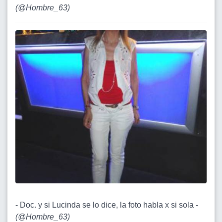
(
@Hombre_63
)
- Doc. y si Lucinda se lo dice, la foto habla x si sola -
(
@Hombre_63
)