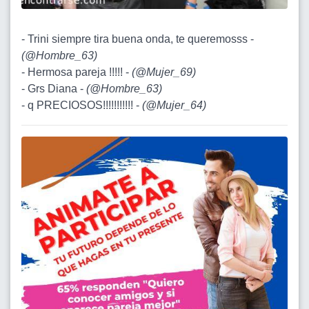
- Trini siempre tira buena onda, te queremosss -
(
@Hombre_63
)
- Hermosa pareja !!!!! -
(
@Mujer_69
)
- Grs Diana -
(
@Hombre_63
)
- q PRECIOSOS!!!!!!!!!!! -
(
@Mujer_64
)