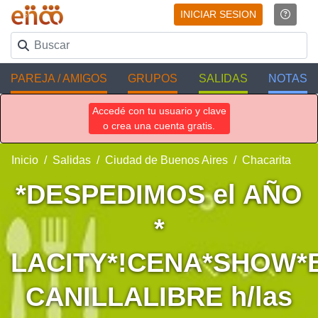
INICIAR SESION
PAREJA / AMIGOS
GRUPOS
SALIDAS
NOTAS
Accedé con tu usuario y clave
o crea una cuenta gratis.
Inicio
Salidas
Ciudad de Buenos Aires
Chacarita
*DESPEDIMOS el AÑO
*
LACITY*!CENA*SHOW*B
CANILLALIBRE h/las