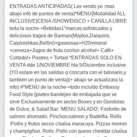
ENTRADAS ANTICIPADAS( Las vendo yo :mas
abajo info de puntos de venta)*MENU{Modalidad ALL
INCLUSIVE}CENA /SHOW/DISCO + CANILLA LIBRE
toda la noche->Bebidas1°marcas:sofisticados y
deliciosos tragos de Barman(Mojitos,Daiquiris,
Caipiroshkas,Bellini)+gaseosas+H20mineral
+cerveza+Jugos de fruta con/sin alcohol+ Café+
Cortado!+ Postres + Tortas! *ENTRADAS SOLO EN
VENTA dde 1/NOVIEMBRE hta 5/Diciembre inclusive
(YO estare en las salidas q concurra con el talonario,y
tambien un punto de venta)(+ abajo se actualizara la
info) #*MENU de la noche->todo incluído Embassy
Food Style {plateo-bandejeo de embajada que se
sirve Exclusivamente en sector Boxes y en Gondolas
de Dulce, & Salad Bar: 'MENU SALADO': Fosforito de
salmon ahumado. Pinchos:salmon y filadelfia. Rolls
:Polllo y frutos secos c/salsa maracuya. Pizzas morron
y champigñon. Rolls :Pollo con queso cheddar c/salsa