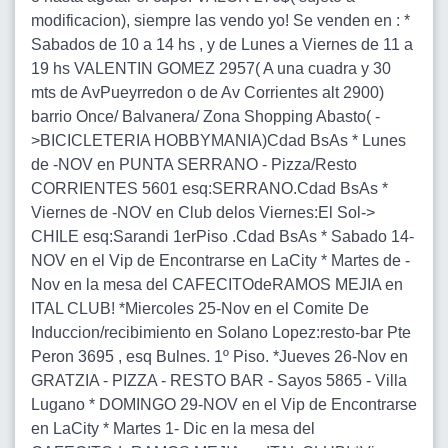
modificacion), siempre las vendo yo! Se venden en : *
Sabados de 10 a 14 hs , y de Lunes a Viernes de 11 a
19 hs VALENTIN GOMEZ 2957( A una cuadra y 30
mts de AvPueyrredon o de Av Corrientes alt 2900)
barrio Once/ Balvanera/ Zona Shopping Abasto( -
>BICICLETERIA HOBBYMANIA)Cdad BsAs * Lunes
de -NOV en PUNTA SERRANO - Pizza/Resto
CORRIENTES 5601 esq:SERRANO.Cdad BsAs *
Viernes de -NOV en Club delos Viernes:El Sol->
CHILE esq:Sarandi 1erPiso .Cdad BsAs * Sabado 14-
NOV en el Vip de Encontrarse en LaCity * Martes de -
Nov en la mesa del CAFECITOdeRAMOS MEJIA en
ITAL CLUB! *Miercoles 25-Nov en el Comite De
Induccion/recibimiento en Solano Lopez:resto-bar Pte
Peron 3695 , esq Bulnes. 1º Piso. *Jueves 26-Nov en
GRATZIA - PIZZA - RESTO BAR - Sayos 5865 - Villa
Lugano * DOMINGO 29-NOV en el Vip de Encontrarse
en LaCity * Martes 1- Dic en la mesa del