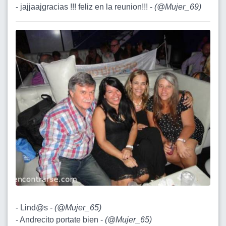
- jajjaajgracias !!! feliz en la reunion!!! -
(
@Mujer_69
)
- Lind@s -
(
@Mujer_65
)
- Andrecito portate bien -
(
@Mujer_65
)