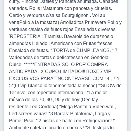
curry. Pinchos:Datiles y Panceta ahumada. Canapes
variados. Rolls :Matambre con panceta y ciruelas.
Cerdo y verduras c/salsa Bourguignon . Vol au
vent(Pollo a la mostaza) Arrolladitos Primavera Pollo y
verduras c/salsa de frutos rojos Ensaladas diversas
'REPOSTERIA': Tiramisu. Bavarois de duraznos o
almendras Helado : Americana con Frutas frescas.
Ensalada de frutas. * TORTA de CUMPLEAÑOS. * 7
Variedades de tortas o delicatessen en Gondola
Dulce! ******ENTRADAS SOLO POR COMPRA
ANTICIPADA : X CUPO LIMITADO!!! BOXES VIP
EXCLUSIVOS PARA ENCONTRARSE.COM : 4 , 7 Y
5*(El vip Blanco lo tenemos toda la noche) *'SHOW'de
1er.nivel con repertorio internacional! *La mejor
música de los 70, 80 , 90 y de hoy!(DeeJay
residente:Leo Cordoba) *Mega Pantalla Video-wall,
Led-screen varias! *3 Barras: Plataforma, Larga y
Primer Piso! * 2 pistas de baile con Refrigeracion! *
Ambiente calefaccionado en boxes ! *Si festejas tu