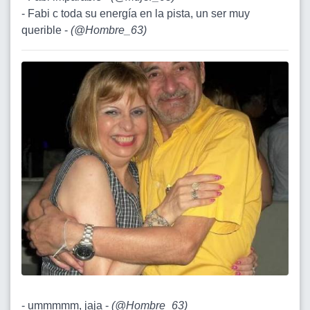
- Fabi c toda su energía en la pista, un ser muy
querible -
(
@Hombre_63
)
- ummmmm, jaja -
(
@Hombre_63
)