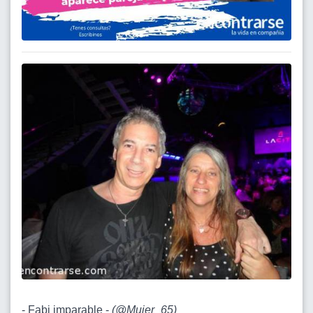
- Fabi imparable -
(
@Mujer_65
)