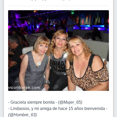
- Graciela siempre bonita -
(
@Mujer_65
)
- Lindassss, y mi amiga de hace 15 años bienvenida -
(
@Hombre_63
)