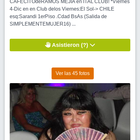
CAFECITOdeRAMOS MEJIA en ITAL CLUB! *Viernes
4-Dic en en Club delos Viernes:El Sol-> CHILE
esq:Sarandi 1erPiso .Cdad BsAs (Salida de
SIMPLEMENTEMUJER16) ...
Asistieron (?)
Ver las 45 fotos