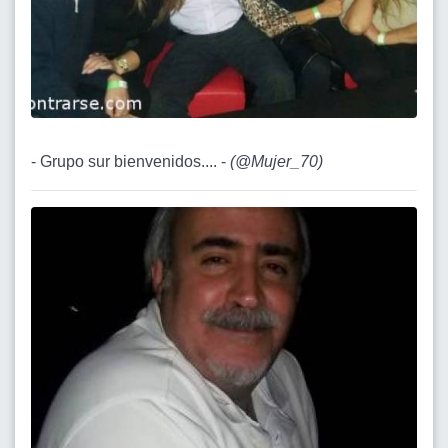
- Grupo sur bienvenidos.... -
(
@Mujer_70
)