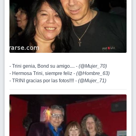
- Trini genia, Bond su amigo.... -
(
@Mujer_70
)
- Hermosa Trini, siempre feliz -
(
@Hombre_63
)
- TRINI gracias por las fotos!!!! -
(
@Mujer_71
)