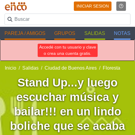
INICIAR SESION
PAREJA / AMIGOS
GRUPOS
SALIDAS
NOTAS
Accedé con tu usuario y clave
o crea una cuenta gratis.
Inicio
Salidas
Ciudad de Buenos Aires
Floresta
Stand Up...y luego
escuchar música y
bailar!!! en un lindo
boliche que se acaba