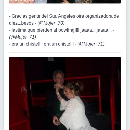
- Gracias gente del Sur, Angeles otra organizadora de
diez...besos -
(
@Mujer_70
)
- lastima que pierden al bowling!!!! jaaaa....jaaaa... -
(
@Mujer_71
)
- era un chiste!!!! era un chiste!!! -
(
@Mujer_71
)