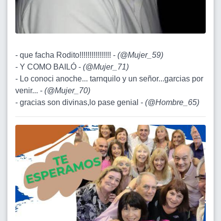
- que facha Rodito!!!!!!!!!!!!!!!! -
(
@Mujer_59
)
- Y COMO BAILÓ -
(
@Mujer_71
)
- Lo conoci anoche... tarnquilo y un señor...garcias por
venir... -
(
@Mujer_70
)
- gracias son divinas,lo pase genial -
(
@Hombre_65
)