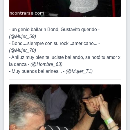
- un genio bailarin Bond, Gustavito querido -
(
@Mujer_59
)
- Bond....siempre con su rock...americano... -
(
@Mujer_70
)
- Aniluz muy bien te luciste bailando, se notó tu amor x
la danza -
(
@Hombre_63
)
- Muy buenos bailarines... -
(
@Mujer_71
)