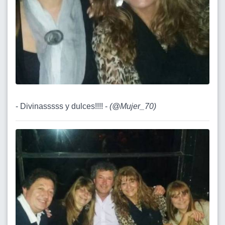
- Divinasssss y dulces!!!! -
(
@Mujer_70
)