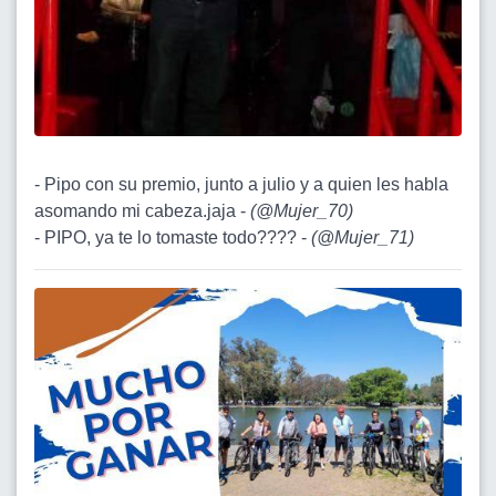
- Pipo con su premio, junto a julio y a quien les habla
asomando mi cabeza.jaja -
(
@Mujer_70
)
- PIPO, ya te lo tomaste todo???? -
(
@Mujer_71
)