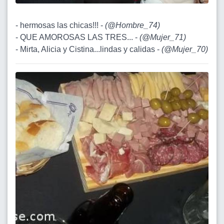
- hermosas las chicas!!! -
(
@Hombre_74
)
- QUE AMOROSAS LAS TRES... -
(
@Mujer_71
)
- Mirta, Alicia y Cistina...lindas y calidas -
(
@Mujer_70
)