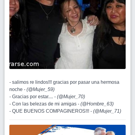
- salimos re lindos!!! gracias por pasar una hermosa
noche -
(
@Mujer_59
)
- Gracias por estar.... -
(
@Mujer_70
)
- Con las belezas de mi amigas -
(
@Hombre_63
)
- QUE BUENOS COMPAGINEROS!!! -
(
@Mujer_71
)