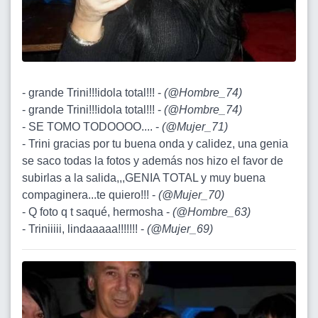
- grande Trini!!!idola total!!! -
(
@Hombre_74
)
- grande Trini!!!idola total!!! -
(
@Hombre_74
)
- SE TOMO TODOOOO.... -
(
@Mujer_71
)
- Trini gracias por tu buena onda y calidez, una genia
se saco todas la fotos y además nos hizo el favor de
subirlas a la salida,,,GENIA TOTAL y muy buena
compaginera...te quiero!!! -
(
@Mujer_70
)
- Q foto q t saqué, hermosha -
(
@Hombre_63
)
- Triniiiii, lindaaaaa!!!!!!! -
(
@Mujer_69
)