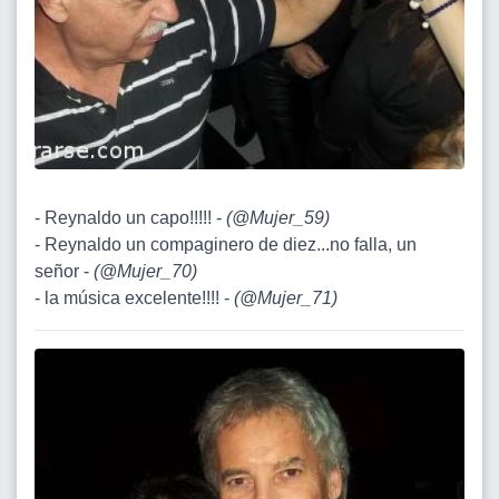
- Reynaldo un capo!!!!! -
(
@Mujer_59
)
- Reynaldo un compaginero de diez...no falla, un
señor -
(
@Mujer_70
)
- la música excelente!!!! -
(
@Mujer_71
)