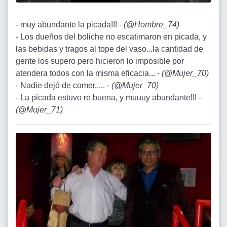
- muy abundante la picada!!! -
(
@Hombre_74
)
- Los dueños del boliche no escatimaron en picada, y
las bebidas y tragos al tope del vaso...la cantidad de
gente los supero pero hicieron lo imposible por
atendera todos con la misma eficacia... -
(
@Mujer_70
)
- Nadie dejó de comer..... -
(
@Mujer_70
)
- La picada estuvo re buena, y muuuy abundante!!! -
(
@Mujer_71
)