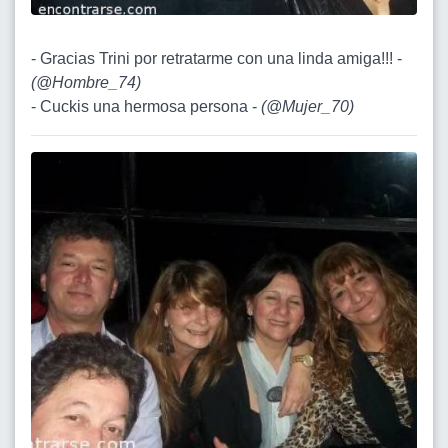
- Gracias Trini por retratarme con una linda amiga!!! -
(
@Hombre_74
)
- Cuckis una hermosa persona -
(
@Mujer_70
)