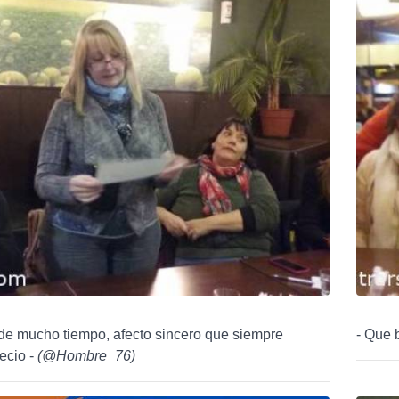
 de mucho tiempo, afecto sincero que siempre
- Que b
ecio -
(
@Hombre_76
)