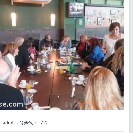
tador!!! -
(
@Mujer_72
)