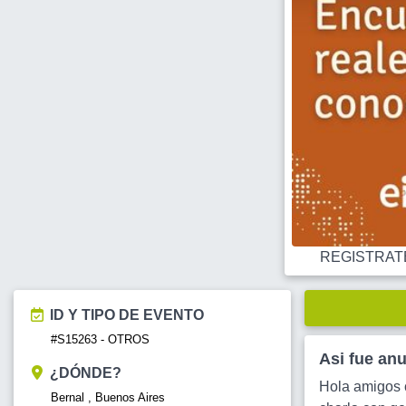
REGISTRATE O
ID Y TIPO DE EVENTO
#S15263 - OTROS
Asi fue an
¿DÓNDE?
Hola amigos c
Bernal , Buenos Aires