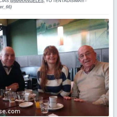
CIAS
@MARANGELES
, YO TENTADISIMA!!! -
er_66
)