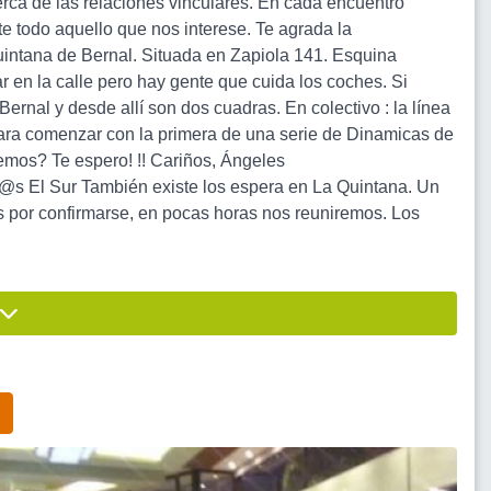
rca de las relaciones vinculares. En cada encuentro
e todo aquello que nos interese. Te agrada la
uintana de Bernal. Situada en Zapiola 141. Esquina
r en la calle pero hay gente que cuida los coches. Si
Bernal y desde allí son dos cuadras. En colectivo : la línea
 para comenzar con la primera de una serie de Dinamicas de
emos? Te espero! !! Cariños, Ángeles
s El Sur También existe los espera en La Quintana. Un
 por confirmarse, en pocas horas nos reuniremos. Los