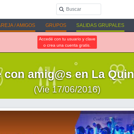
REJA / AMIGOS
GRUPOS
SALIDAS GRUPALES
Accedé con tu usuario y clave
o crea una cuenta gratis.
é con amig@s en La Quin
(Vie 17/06/2016)