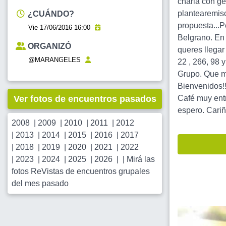
charla con ge
plantearemisc
¿CUÁNDO?
propuesta...P
Vie 17/06/2016 16:00
Belgrano. En 
ORGANIZÓ
queres llegar
@MARANGELES
22 , 266, 98 
Grupo. Que me
Bienvenidos!
Ver fotos de encuentros pasados
Café muy ent
espero. Cariñ
2008
|
2009
|
2010
|
2011
|
2012
|
2013
|
2014
|
2015
|
2016
|
2017
|
2018
|
2019
|
2020
|
2021
|
2022
|
2023
|
2024
|
2025
|
2026
| |
Mirá las
fotos ReVistas de encuentros grupales
del mes pasado