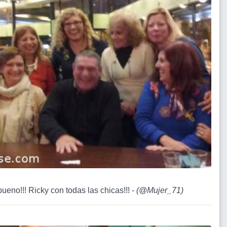
ueno!!! Ricky con todas las chicas!!! -
(
@Mujer_71
)