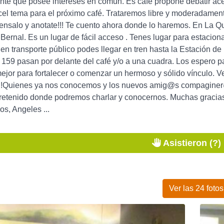
nte que posee intereses en común. Es café propone debatir ace
el tema para el próximo café. Trataremos libre y moderadament
ensalo y anotate!!! Te cuento ahora donde lo haremos. En La Q
Bernal. Es un lugar de fácil acceso . Tenes lugar para estaciona
 en transporte público podes llegar en tren hasta la Estación de 
y 159 pasan por delante del café y/o a una cuadra. Los espero
jor para fortalecer o comenzar un hermoso y sólido vínculo. V
!!Quienes ya nos conocemos y los nuevos amig@s compaginer@
retenido donde podremos charlar y conocernos. Muchas gracias
os, Angeles ...
Asistieron (?)
Ver las 24 fotos