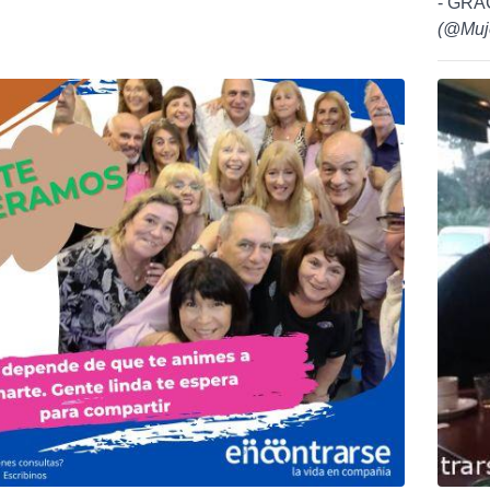
- GRA
(
@Muj