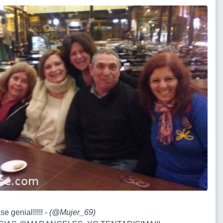
se genial!!!!! -
(
@Mujer_69
)