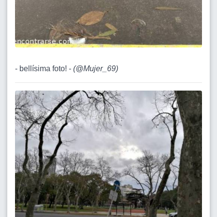
- bellísima foto! -
(
@Mujer_69
)