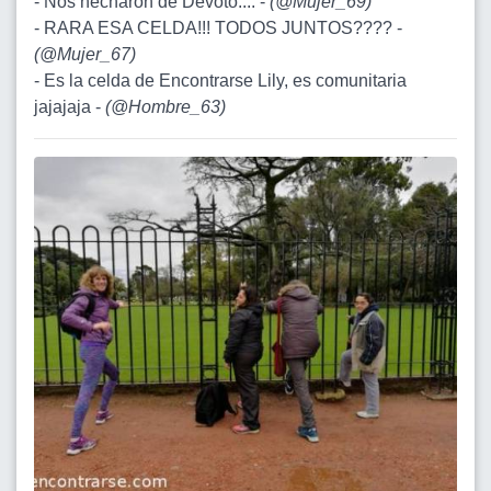
- Nos hecharon de Devoto.... -
(
@Mujer_69
)
- RARA ESA CELDA!!! TODOS JUNTOS???? -
(
@Mujer_67
)
- Es la celda de Encontrarse Lily, es comunitaria
jajajaja -
(
@Hombre_63
)