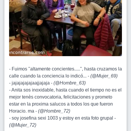
- Fuimos "altamente concientes.....", hasta cruzamos la
calle cuando la conciencia lo indicó... -
(
@Mujer_69
)
- jajajajajajaajjajaja -
(
@Hombre_63
)
- Anita sos inoxidable, hasta cuando el tiempo no es el
mejor tenès convocatoria, felicitaciones y prometo
estar en la proxima salucos a todos los que fueron
Horacio. ma -
(
@Hombre_72
)
- soy josefina sexi 1003 y estoy en esta foto grupal -
(
@Mujer_72
)