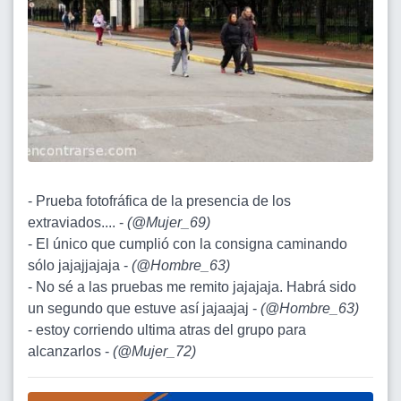
- Prueba fotofráfica de la presencia de los
extraviados.... -
(
@Mujer_69
)
- El único que cumplió con la consigna caminando
sólo jajajjajaja -
(
@Hombre_63
)
- No sé a las pruebas me remito jajajaja. Habrá sido
un segundo que estuve así jajaajaj -
(
@Hombre_63
)
- estoy corriendo ultima atras del grupo para
alcanzarlos -
(
@Mujer_72
)