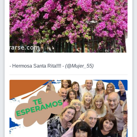
- Hermosa Santa Rita!!!! -
(
@Mujer_55
)