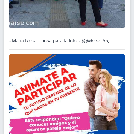
- María Rosa....posa para la foto! -
(
@Mujer_55
)