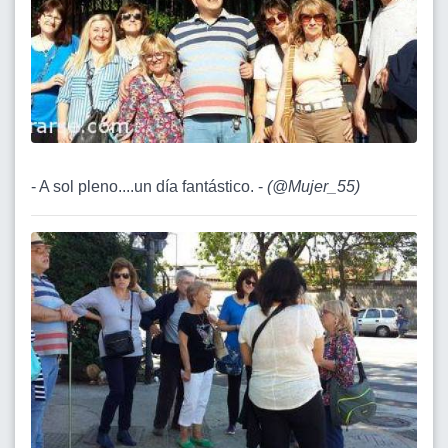
- A sol pleno....un día fantástico. -
(
@Mujer_55
)