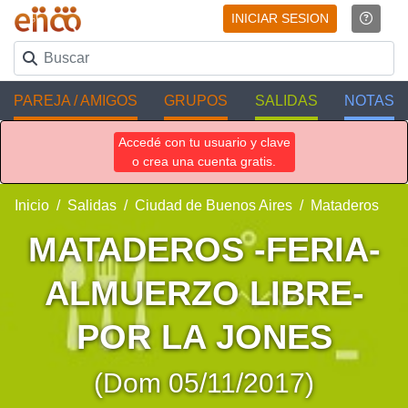
INICIAR SESION
PAREJA / AMIGOS
GRUPOS
SALIDAS
NOTAS
Accedé con tu usuario y clave
o crea una cuenta gratis.
Inicio
Salidas
Ciudad de Buenos Aires
Mataderos
MATADEROS -FERIA-
ALMUERZO LIBRE-
POR LA JONES
(Dom 05/11/2017)