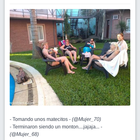
- Tomando unos matecitos -
(
@Mujer_70
)
- Terminaron siendo un monton....jajaja... -
(
@Mujer_68
)