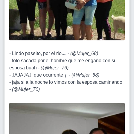
- Lindo paseito, por el rio.... -
(
@Mujer_68
)
- foto sacada por el hombre que me engaño con su
esposa buah -
(
@Mujer_76
)
- JAJAJAJ, que ocurrente¡¡¡ -
(
@Mujer_68
)
- jaja si a la noche lo vimos con la esposa caminando
-
(
@Mujer_70
)