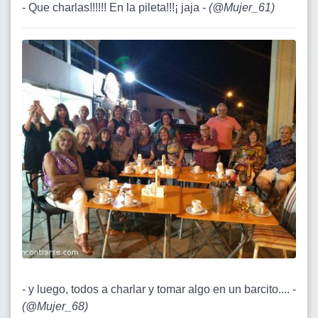
- Que charlas!!!!!! En la pileta!!!¡ jaja -
(
@Mujer_61
)
- y luego, todos a charlar y tomar algo en un barcito.... -
(
@Mujer_68
)