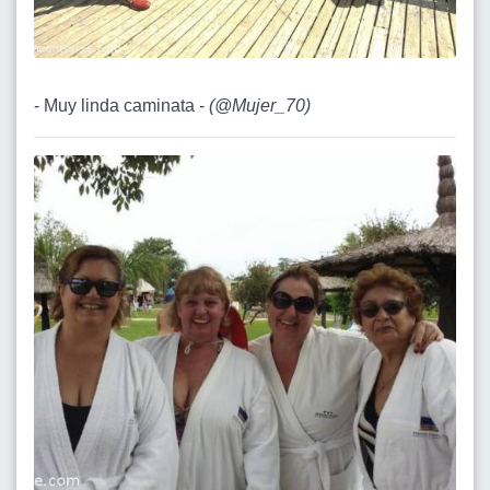
- Muy linda caminata -
(
@Mujer_70
)