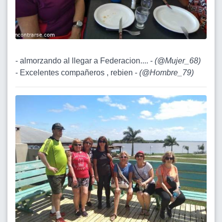
- almorzando al llegar a Federacion.... -
(
@Mujer_68
)
- Excelentes compañeros , rebien -
(
@Hombre_79
)