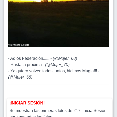
- Adios Federación...... -
(
@Mujer_68
)
- Hasta la proxima -
(
@Mujer_70
)
- Ya quiero volver, todos juntos, hicimos Magia!!! -
(
@Mujer_68
)
¡INICIAR SESIÓN!
Se muestran las primeras fotos de 217. Inicia Sesion
para ver todas las fotos