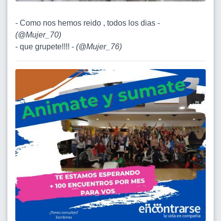
- Como nos hemos reido , todos los dias -
(
@Mujer_70
)
- que grupete!!!! -
(
@Mujer_76
)