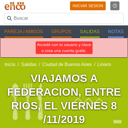
INICIAR SESION
PAREJA / AMIGOS
GRUPOS
SALIDAS
NOTAS
Accedé con tu usuario y clave
o crea una cuenta gratis.
Inicio
Salidas
Ciudad de Buenos Aires
Liniers
VIAJAMOS A
FEDERACION, ENTRE
RIOS, EL VIERNES 8
/11/2019