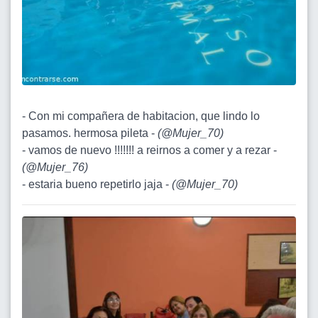
- Con mi compañera de habitacion, que lindo lo
pasamos. hermosa pileta -
(
@Mujer_70
)
- vamos de nuevo !!!!!!! a reirnos a comer y a rezar -
(
@Mujer_76
)
- estaria bueno repetirlo jaja -
(
@Mujer_70
)