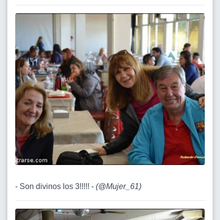
- Son divinos los 3!!!!! -
(
@Mujer_61
)