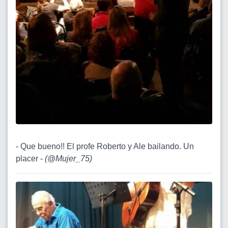
- Que bueno!! El profe Roberto y Ale bailando. Un
placer -
(
@Mujer_75
)