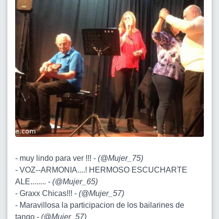
- muy lindo para ver !!! -
(
@Mujer_75
)
- VOZ--ARMONIA....! HERMOSO ESCUCHARTE
ALE........ -
(
@Mujer_65
)
- Graxx Chicas!!! -
(
@Mujer_57
)
- Maravillosa la participacion de los bailarines de
tango -
(
@Mujer_57
)