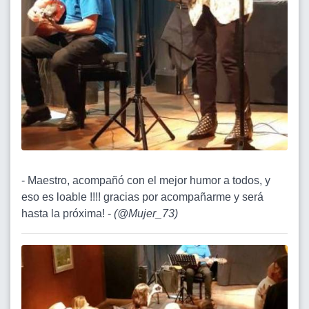
- Maestro, acompañó con el mejor humor a todos, y
eso es loable !!!! gracias por acompañarme y será
hasta la próxima! -
(
@Mujer_73
)