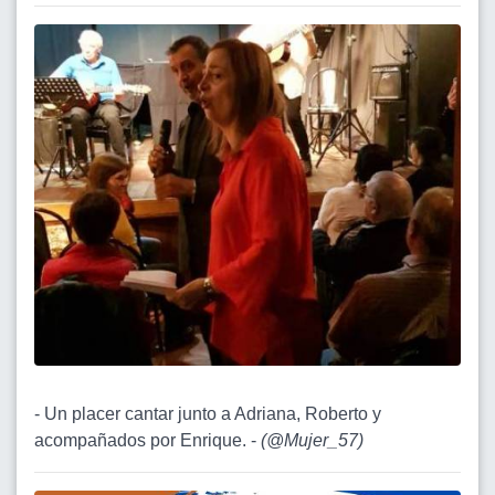
- Un placer cantar junto a Adriana, Roberto y
acompañados por Enrique. -
(
@Mujer_57
)