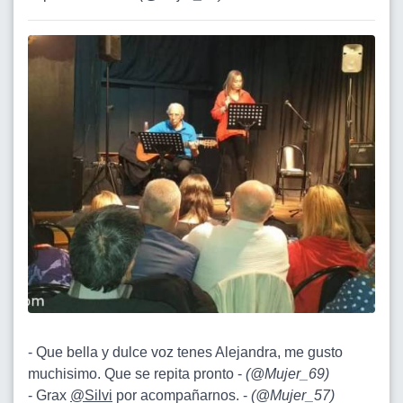
- Que bella y dulce voz tenes Alejandra, me gusto
muchisimo. Que se repita pronto -
(
@Mujer_69
)
- Grax
@Silvi
por acompañarnos. -
(
@Mujer_57
)