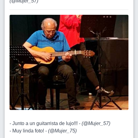
(
@Mujer_57
)
- Junto a un guitarrista de lujo!!! -
(
@Mujer_57
)
- Muy linda foto! -
(
@Mujer_75
)