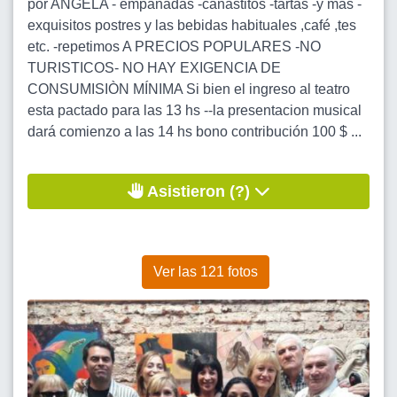
por ANGELA - empanadas -canastitos -tartas -y más -
exquisitos postres y las bebidas habituales ,café ,tes
etc. -repetimos A PRECIOS POPULARES -NO
TURISTICOS- NO HAY EXIGENCIA DE
CONSUMISIÒN MÍNIMA Si bien el ingreso al teatro
esta pactado para las 13 hs --la presentacion musical
dará comienzo a las 14 hs bono contribución 100 $ ...
Asistieron (?)
Ver las 121 fotos