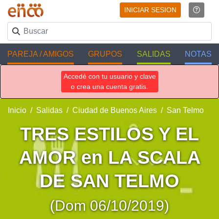
INICIAR SESION
PAREJA / AMIGOS
GRUPOS
SALIDAS
NOTAS
Accedé con tu usuario y clave
o crea una cuenta gratis.
Inicio
Salidas
Ciudad de Buenos Aires
San Telmo
TRES ESTILOS Y EL
AMOR en LA SCALA
DE SAN TELMO
(Dom 06/10/2019)