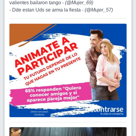
valientes bailaron tango -
(
@Mujer_69
)
- Dde estan Uds se arma la fiesta -
(
@Mujer_57
)