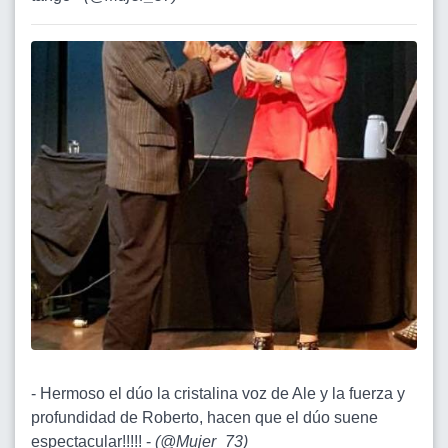
- Hermoso el dúo la cristalina voz de Ale y la fuerza y
profundidad de Roberto, hacen que el dúo suene
espectacular!!!!! -
(
@Mujer_73
)