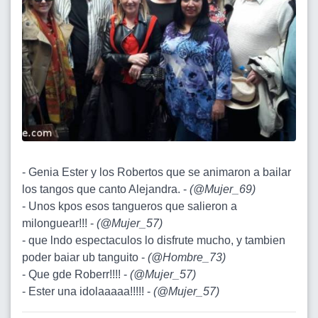
- Genia Ester y los Robertos que se animaron a bailar
los tangos que canto Alejandra. -
(
@Mujer_69
)
- Unos kpos esos tangueros que salieron a
milonguear!!! -
(
@Mujer_57
)
- que lndo espectaculos lo disfrute mucho, y tambien
poder baiar ub tanguito -
(
@Hombre_73
)
- Que gde Roberr!!!! -
(
@Mujer_57
)
- Ester una idolaaaaa!!!!! -
(
@Mujer_57
)