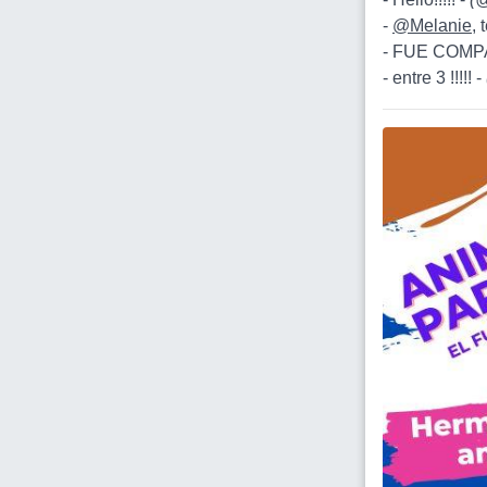
-
@Melanie
,
- FUE COMP
- entre 3 !!!!! -