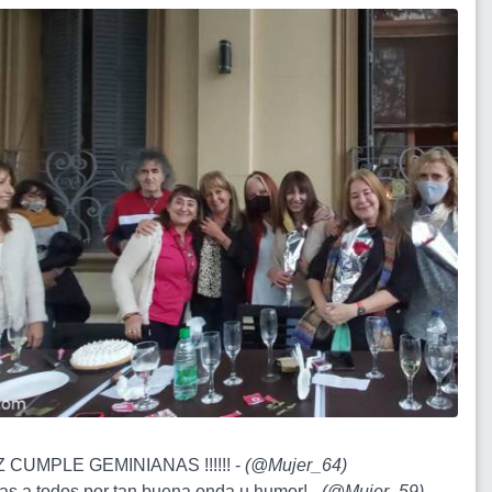
Z CUMPLE GEMINIANAS !!!!!! -
(
@Mujer_64
)
ias a todos por tan buena onda u humor! -
(
@Mujer_59
)