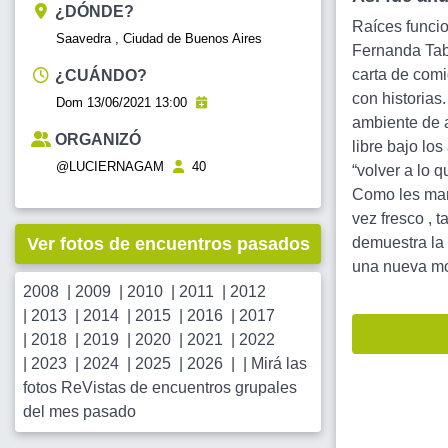
¿DÓNDE?
Raíces funcio
Saavedra , Ciudad de Buenos Aires
Fernanda Taba
carta de comi
¿CUÁNDO?
con historias
Dom 13/06/2021 13:00
ambiente de a
ORGANIZÓ
libre bajo los
@LUCIERNAGAM
40
“volver a lo q
Como les mani
vez fresco , t
Ver fotos de encuentros pasados
demuestra l
una nueva mod
2008
|
2009
|
2010
|
2011
|
2012
|
2013
|
2014
|
2015
|
2016
|
2017
|
2018
|
2019
|
2020
|
2021
|
2022
|
2023
|
2024
|
2025
|
2026
| |
Mirá las
fotos ReVistas de encuentros grupales
del mes pasado