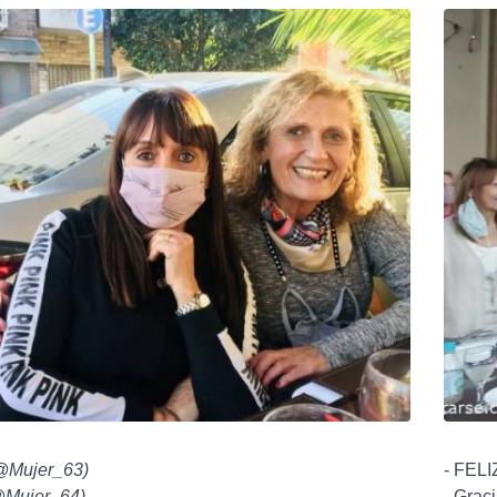
@Mujer_63
)
- FELI
Mujer_64
)
- Grac