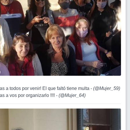
as a todos por venir! El que faltó tiene multa -
(
@Mujer_59
)
as a vos por organizarlo !!!! -
(
@Mujer_64
)