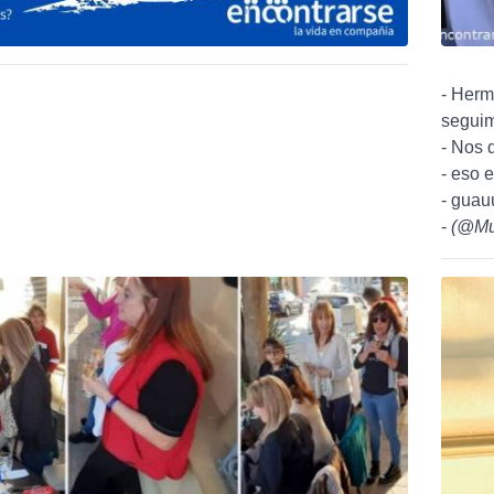
- Hermo
seguim
- Nos 
- eso 
- guau
-
(
@Mu