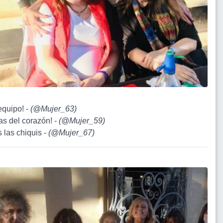
equipo! -
(
@Mujer_63
)
as del corazón! -
(
@Mujer_59
)
s las chiquis -
(
@Mujer_67
)