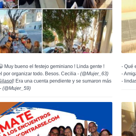
 Muy bueno el festejo geminiano ! Linda gente !
- Qué 
l por organizar todo. Besos. Cecilia -
(
@Mujer_63
)
- Amig
ilasol
! Era una cuenta pendiente y se sumaron más
- linda
 -
(
@Mujer_59
)