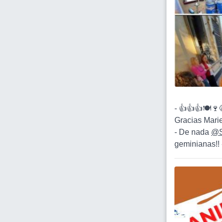
- 👍👍👍🍽🍷
Gracias Marie
- De nada
@S
geminianas!!