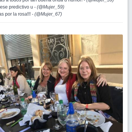
ese predictivo u -
(
@Mujer_59
)
as por la rosa!!! -
(
@Mujer_67
)