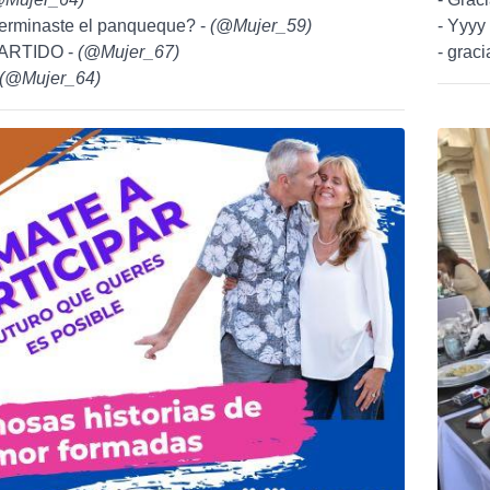
 terminaste el panqueque? -
(
@Mujer_59
)
- Yyyy 
ARTIDO -
(
@Mujer_67
)
- graci
(
@Mujer_64
)