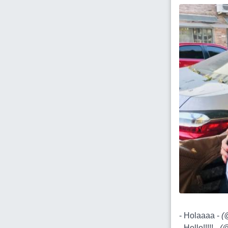
- Holaaaa -
(
- Hello!!!!! -
(
@