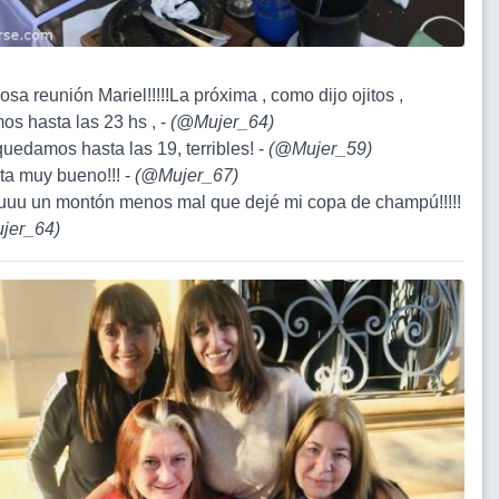
sa reunión Mariel!!!!!La próxima , como dijo ojitos ,
os hasta las 23 hs , -
(
@Mujer_64
)
quedamos hasta las 19, terribles! -
(
@Mujer_59
)
eta muy bueno!!! -
(
@Mujer_67
)
uuu un montón menos mal que dejé mi copa de champú!!!!!
jer_64
)