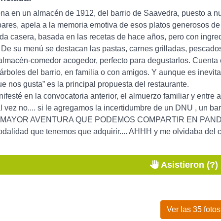
na en un almacén de 1912, del barrio de Saavedra, puesto a nue
res, apela a la memoria emotiva de esos platos generosos de 
da casera, basada en las recetas de hace años, pero con ingred
. De su menú se destacan las pastas, carnes grilladas, pescados
lmacén-comedor acogedor, perfecto para degustarlos. Cuenta c
 árboles del barrio, en familia o con amigos. Y aunque es inevita
ue nos gusta” es la principal propuesta del restaurante.
festé en la convocatoria anterior, el almuerzo familiar y entre 
al vez no.... si le agregamos la incertidumbre de un DNU , un bar
a MAYOR AVENTURA QUE PODEMOS COMPARTIR EN PANDEMIA.... 
alidad que tenemos que adquirir.... AHHH y me olvidaba del cl
Asistieron (?)
Ver las 35 fotos